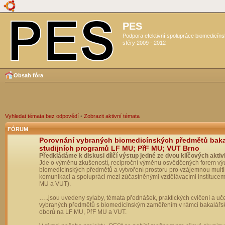
PES
Podpora efektivní spolupráce biomedicín
sféry 2009 - 2012
Obsah fóra
Vyhledat témata bez odpovědí
•
Zobrazit aktivní témata
FÓRUM
Porovnání vybraných biomedicínských předmětů bak
studijních programů LF MU; PřF MU; VUT Brno
Předkládáme k diskusi dílčí výstup jedné ze dvou klíčových aktivi
Jde o výměnu zkušeností, reciproční výměnu osvědčených forem vý
biomedicínských předmětů a vytvoření prostoru pro vzájemnou multil
komunikaci a spolupráci mezi zúčastněnými vzdělávacími institucem
MU a VUT).
…..jsou uvedeny sylaby, témata přednášek, praktických cvičení a uč
vybraných předmětů s biomedicínským zaměřením v rámci bakalářs
oborů na LF MU, PřF MU a VUT.