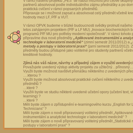
V rámci našeho projektu „PES“ se nabízí možnost pro cílové skupiny
partnerů absolvovat podle individuálního zájmu přednášky a po dom
praktická cvičení v rámci popsaných předmětů.
Připravuje se i možnost zapsat a absolvovat celý předmět včetně kre
hodnoty mezi LF, PřF a VUT.
V rámci OPVK budeme v blízké budoucnosti svědky prolnutí našeho 
letos zahájeným projektem (PřF a LF MU) „Inovace biochemických 
programů PřF MU pro potřeby moderní společnosti“. V rámci tohoto 
připravíme dva nové předměty
„Aplikované instrumentální a analy
technologie v laboratorní medicíně“
(zimní semestr 2011/2012) a
„
metody a postupy v laboratorní praxi“
(jarní semestr 2011/2012).
předměty budou přístupné jako volitelné pro studenty partnerů včet
kreditové hodnoty.
Zjímá nás váš názor, návrhy a případný zájem o využití uvedenýc
Považujete uvedený výstup aktivity projektu za užitečný…přínosný…
Využli byste možnost navštívit přenášku některého z uvedených př
….kterou ?
Využli byste možnost absolvovat praktické cvičení některého z uve
předmětů ?
…které ?
Využili byste ve studiu některé uvedené učební opory (učební text, v
learning) ?
…které ?
Měli byste zájem o zpřístupnění e-learningového kurzu „English for 
Technicians“ ?
Měli byste zájem o nově připravovaný volitelný předmět „Aplikované
instrumentální a analytické technologie v laboratorní medicíně“ ?
Měli byste zájem o nově připravovaný volitelný předmět „Statistické
postupy v laboratorní praxi“ ?