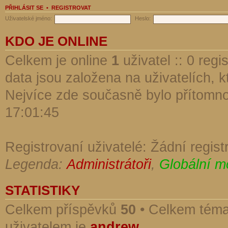
PŘIHLÁSIT SE
•
REGISTROVAT
Uživatelské jméno:
Heslo:
KDO JE ONLINE
Celkem je online
1
uživatel :: 0 reg
data jsou založena na uživatelích, kt
Nejvíce zde současně bylo přítomn
17:01:45
Registrovaní uživatelé: Žádní regist
Legenda:
Administrátoři
,
Globální m
STATISTIKY
Celkem příspěvků
50
• Celkem tém
uživatelem je
andrew