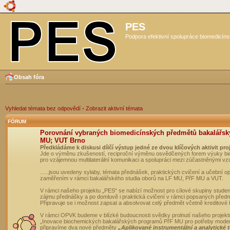
PES
Podpora efektivní spolupráce biomedicíns
Obsah fóra
Vyhledat témata bez odpovědí
•
Zobrazit aktivní témata
FÓRUM
Porovnání vybraných biomedicínských předmětů bakalářsk
MU; VUT Brno
Předkládáme k diskusi dílčí výstup jedné ze dvou klíčových aktivit pro
Jde o výměnu zkušeností, reciproční výměnu osvědčených forem výuky bio
pro vzájemnou multilaterální komunikaci a spolupráci mezi zúčastněnými vz
…..jsou uvedeny sylaby, témata přednášek, praktických cvičení a učební 
zaměřením v rámci bakalářského studia oborů na LF MU, PřF MU a VUT.
V rámci našeho projektu „PES“ se nabízí možnost pro cílové skupiny student
zájmu přednášky a po domluvě i praktická cvičení v rámci popsaných před
Připravuje se i možnost zapsat a absolvovat celý předmět včetně kreditové
V rámci OPVK budeme v blízké budoucnosti svědky prolnutí našeho projekt
„Inovace biochemických bakalářských programů PřF MU pro potřeby moderní
připravíme dva nové předměty
„Aplikované instrumentální a analytické 