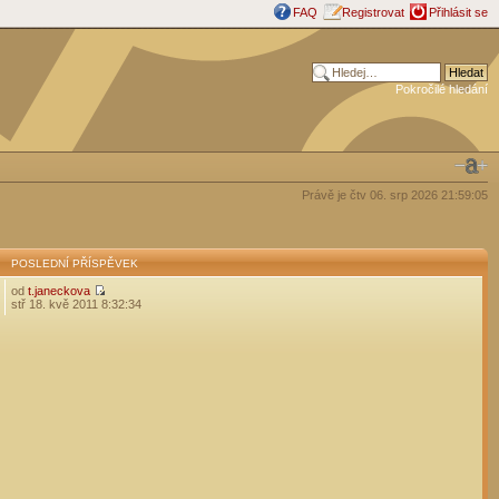
FAQ
Registrovat
Přihlásit se
Pokročilé hledání
Právě je čtv 06. srp 2026 21:59:05
POSLEDNÍ PŘÍSPĚVEK
od
t.janeckova
stř 18. kvě 2011 8:32:34