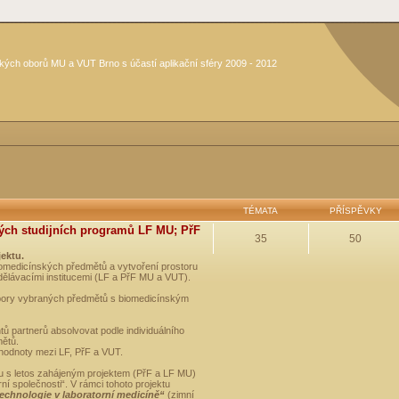
kých oborů MU a VUT Brno s účastí aplikační sféry 2009 - 2012
TÉMATA
PŘÍSPĚVKY
ých studijních programů LF MU; PřF
35
50
jektu.
medicínských předmětů a vytvoření prostoru
dělávacími institucemi (LF a PřF MU a VUT).
opory vybraných předmětů s biomedicínským
ů partnerů absolvovat podle individuálního
mětů.
 hodnoty mezi LF, PřF a VUT.
u s letos zahájeným projektem (PřF a LF MU)
 společnosti“. V rámci tohoto projektu
technologie v laboratorní medicíně“
(zimní