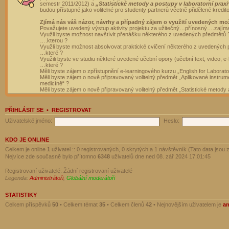
semestr 2011/2012) a
„Statistické metody a postupy v laboratorní praxi
budou přístupné jako volitelné pro studenty partnerů včetně přidělené kredit
Zjímá nás váš názor, návrhy a případný zájem o využití uvedených mo
Považujete uvedený výstup aktivity projektu za užitečný…přínosný….zajím
Využli byste možnost navštívit přenášku některého z uvedených předmětů 
….kterou ?
Využli byste možnost absolvovat praktické cvičení některého z uvedených
…které ?
Využili byste ve studiu některé uvedené učební opory (učební text, video, e-
…které ?
Měli byste zájem o zpřístupnění e-learningového kurzu „English for Laborat
Měli byste zájem o nově připravovaný volitelný předmět „Aplikované instrumen
medicíně“ ?
Měli byste zájem o nově připravovaný volitelný předmět „Statistické metody a
PŘIHLÁSIT SE
•
REGISTROVAT
Uživatelské jméno:
Heslo:
KDO JE ONLINE
Celkem je online
1
uživatel :: 0 registrovaných, 0 skrytých a 1 návštěvník (Tato data jsou z
Nejvíce zde současně bylo přítomno
6348
uživatelů dne ned 08. zář 2024 17:01:45
Registrovaní uživatelé: Žádní registrovaní uživatelé
Legenda:
Administrátoři
,
Globální moderátoři
STATISTIKY
Celkem příspěvků
50
• Celkem témat
35
• Celkem členů
42
• Nejnovějším uživatelem je
a