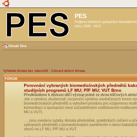
PES
Podpora efektivní spolupráce biomedicín
sféry 2009 - 2012
Obsah fóra
Vyhledat témata bez odpovědí
•
Zobrazit aktivní témata
FÓRUM
Porovnání vybraných biomedicínských předmětů bak
studijních programů LF MU; PřF MU; VUT Brno
Předkládáme k diskusi dílčí výstup jedné ze dvou klíčových aktivi
Jde o výměnu zkušeností, reciproční výměnu osvědčených forem vý
biomedicínských předmětů a vytvoření prostoru pro vzájemnou multil
komunikaci a spolupráci mezi zúčastněnými vzdělávacími institucem
MU a VUT).
…..jsou uvedeny sylaby, témata přednášek, praktických cvičení a uč
vybraných předmětů s biomedicínským zaměřením v rámci bakalářs
oborů na LF MU, PřF MU a VUT.