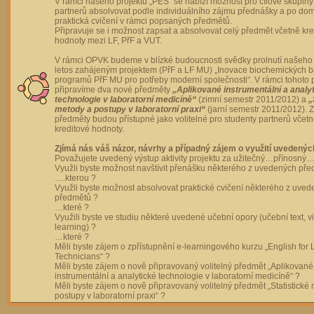
V rámci našeho projektu „PES“ se nabízí možnost pro cílové skupiny
partnerů absolvovat podle individuálního zájmu přednášky a po dom
praktická cvičení v rámci popsaných předmětů.
Připravuje se i možnost zapsat a absolvovat celý předmět včetně kre
hodnoty mezi LF, PřF a VUT.
V rámci OPVK budeme v blízké budoucnosti svědky prolnutí našeho 
letos zahájeným projektem (PřF a LF MU) „Inovace biochemických 
programů PřF MU pro potřeby moderní společnosti“. V rámci tohoto 
připravíme dva nové předměty
„Aplikované instrumentální a analy
technologie v laboratorní medicíně“
(zimní semestr 2011/2012) a
„
metody a postupy v laboratorní praxi“
(jarní semestr 2011/2012).
předměty budou přístupné jako volitelné pro studenty partnerů včet
kreditové hodnoty.
Zjímá nás váš názor, návrhy a případný zájem o využití uvedenýc
Považujete uvedený výstup aktivity projektu za užitečný…přínosný…
Využli byste možnost navštívit přenášku některého z uvedených př
….kterou ?
Využli byste možnost absolvovat praktické cvičení některého z uve
předmětů ?
…které ?
Využili byste ve studiu některé uvedené učební opory (učební text, v
learning) ?
…které ?
Měli byste zájem o zpřístupnění e-learningového kurzu „English for 
Technicians“ ?
Měli byste zájem o nově připravovaný volitelný předmět „Aplikované
instrumentální a analytické technologie v laboratorní medicíně“ ?
Měli byste zájem o nově připravovaný volitelný předmět „Statistické
postupy v laboratorní praxi“ ?