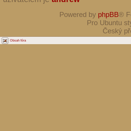
Powered by
phpBB
® F
Pro Ubuntu st
Český př
Obsah fóra