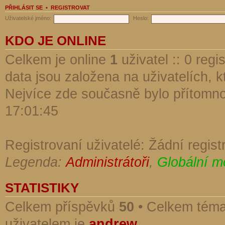
PŘIHLÁSIT SE
•
REGISTROVAT
Uživatelské jméno:
Heslo:
KDO JE ONLINE
Celkem je online
1
uživatel :: 0 reg
data jsou založena na uživatelích, kt
Nejvíce zde současně bylo přítomn
17:01:45
Registrovaní uživatelé: Žádní regist
Legenda:
Administrátoři
,
Globální m
STATISTIKY
Celkem příspěvků
50
• Celkem tém
uživatelem je
andrew