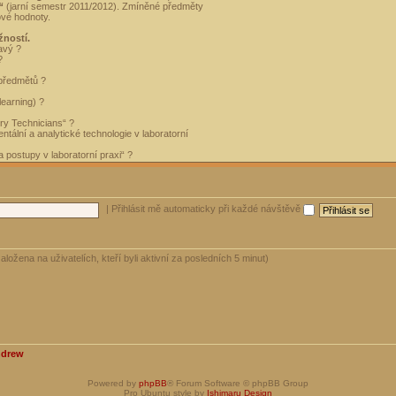
“
(jarní semestr 2011/2012). Zmíněné předměty
ové hodnoty.
žností.
avý ?
?
 předmětů ?
learning) ?
ory Technicians“ ?
tální a analytické technologie v laboratorní
 postupy v laboratorní praxi“ ?
|
Přihlásit mě automaticky při každé návštěvě
aložena na uživatelích, kteří byli aktivní za posledních 5 minut)
ndrew
Powered by
phpBB
® Forum Software © phpBB Group
Pro Ubuntu style by
Ishimaru Design