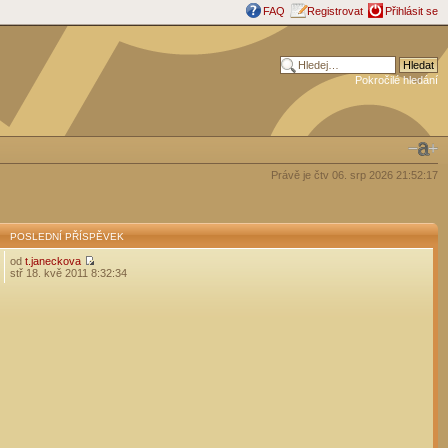
FAQ
Registrovat
Přihlásit se
Pokročilé hledání
Právě je čtv 06. srp 2026 21:52:17
POSLEDNÍ PŘÍSPĚVEK
od
t.janeckova
stř 18. kvě 2011 8:32:34