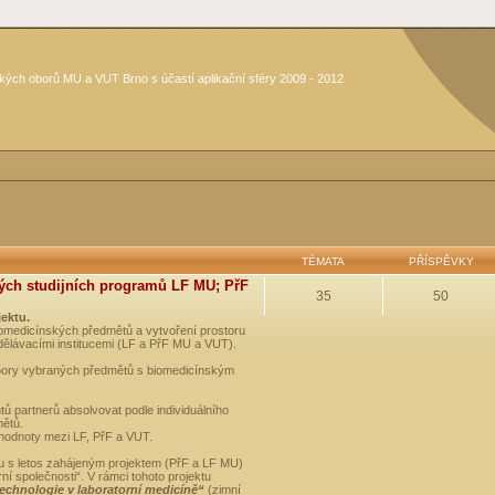
kých oborů MU a VUT Brno s účastí aplikační sféry 2009 - 2012
TÉMATA
PŘÍSPĚVKY
ých studijních programů LF MU; PřF
35
50
jektu.
medicínských předmětů a vytvoření prostoru
dělávacími institucemi (LF a PřF MU a VUT).
opory vybraných předmětů s biomedicínským
ů partnerů absolvovat podle individuálního
mětů.
 hodnoty mezi LF, PřF a VUT.
u s letos zahájeným projektem (PřF a LF MU)
 společnosti“. V rámci tohoto projektu
technologie v laboratorní medicíně“
(zimní