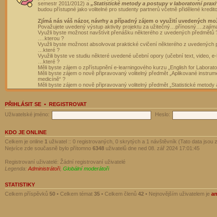
semestr 2011/2012) a
„Statistické metody a postupy v laboratorní praxi
budou přístupné jako volitelné pro studenty partnerů včetně přidělené kredit
Zjímá nás váš názor, návrhy a případný zájem o využití uvedených mo
Považujete uvedený výstup aktivity projektu za užitečný…přínosný….zajím
Využli byste možnost navštívit přenášku některého z uvedených předmětů 
….kterou ?
Využli byste možnost absolvovat praktické cvičení některého z uvedených
…které ?
Využili byste ve studiu některé uvedené učební opory (učební text, video, e-
…které ?
Měli byste zájem o zpřístupnění e-learningového kurzu „English for Laborat
Měli byste zájem o nově připravovaný volitelný předmět „Aplikované instrumen
medicíně“ ?
Měli byste zájem o nově připravovaný volitelný předmět „Statistické metody a
PŘIHLÁSIT SE
•
REGISTROVAT
Uživatelské jméno:
Heslo:
KDO JE ONLINE
Celkem je online
1
uživatel :: 0 registrovaných, 0 skrytých a 1 návštěvník (Tato data jsou z
Nejvíce zde současně bylo přítomno
6348
uživatelů dne ned 08. zář 2024 17:01:45
Registrovaní uživatelé: Žádní registrovaní uživatelé
Legenda:
Administrátoři
,
Globální moderátoři
STATISTIKY
Celkem příspěvků
50
• Celkem témat
35
• Celkem členů
42
• Nejnovějším uživatelem je
a