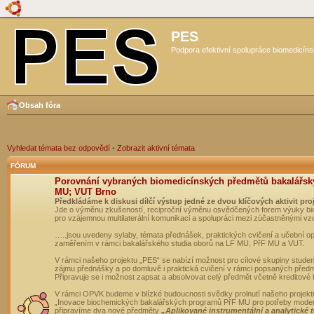
PES
Podpora efektivní spolupráce biomedicíns
Obsah fóra
Vyhledat témata bez odpovědí
•
Zobrazit aktivní témata
FÓRUM
Porovnání vybraných biomedicínských předmětů bakalářsk
MU; VUT Brno
Předkládáme k diskusi dílčí výstup jedné ze dvou klíčových aktivit pro
Jde o výměnu zkušeností, reciproční výměnu osvědčených forem výuky bio
pro vzájemnou multilaterální komunikaci a spolupráci mezi zúčastněnými vz
…..jsou uvedeny sylaby, témata přednášek, praktických cvičení a učební 
zaměřením v rámci bakalářského studia oborů na LF MU, PřF MU a VUT.
V rámci našeho projektu „PES“ se nabízí možnost pro cílové skupiny student
zájmu přednášky a po domluvě i praktická cvičení v rámci popsaných před
Připravuje se i možnost zapsat a absolvovat celý předmět včetně kreditové
V rámci OPVK budeme v blízké budoucnosti svědky prolnutí našeho projekt
„Inovace biochemických bakalářských programů PřF MU pro potřeby moderní
připravíme dva nové předměty
„Aplikované instrumentální a analytické 