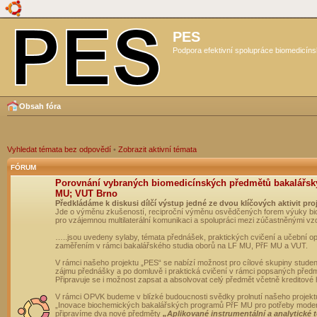
PES
Podpora efektivní spolupráce biomedicíns
Obsah fóra
Vyhledat témata bez odpovědí
•
Zobrazit aktivní témata
FÓRUM
Porovnání vybraných biomedicínských předmětů bakalářsk
MU; VUT Brno
Předkládáme k diskusi dílčí výstup jedné ze dvou klíčových aktivit pro
Jde o výměnu zkušeností, reciproční výměnu osvědčených forem výuky bio
pro vzájemnou multilaterální komunikaci a spolupráci mezi zúčastněnými vz
…..jsou uvedeny sylaby, témata přednášek, praktických cvičení a učební 
zaměřením v rámci bakalářského studia oborů na LF MU, PřF MU a VUT.
V rámci našeho projektu „PES“ se nabízí možnost pro cílové skupiny student
zájmu přednášky a po domluvě i praktická cvičení v rámci popsaných před
Připravuje se i možnost zapsat a absolvovat celý předmět včetně kreditové
V rámci OPVK budeme v blízké budoucnosti svědky prolnutí našeho projekt
„Inovace biochemických bakalářských programů PřF MU pro potřeby moderní
připravíme dva nové předměty
„Aplikované instrumentální a analytické 