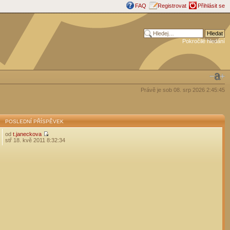
FAQ
Registrovat
Přihlásit se
Pokročilé hledání
Právě je sob 08. srp 2026 2:45:45
POSLEDNÍ PŘÍSPĚVEK
od
t.janeckova
stř 18. kvě 2011 8:32:34