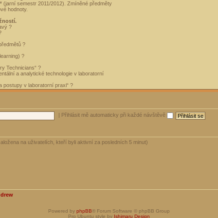
“
(jarní semestr 2011/2012). Zmíněné předměty
ové hodnoty.
žností.
avý ?
?
 předmětů ?
learning) ?
ory Technicians“ ?
tální a analytické technologie v laboratorní
 postupy v laboratorní praxi“ ?
|
Přihlásit mě automaticky při každé návštěvě
aložena na uživatelích, kteří byli aktivní za posledních 5 minut)
ndrew
Powered by
phpBB
® Forum Software © phpBB Group
Pro Ubuntu style by
Ishimaru Design