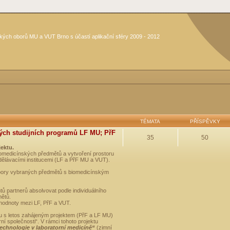
kých oborů MU a VUT Brno s účastí aplikační sféry 2009 - 2012
TÉMATA
PŘÍSPĚVKY
ých studijních programů LF MU; PřF
35
50
jektu.
medicínských předmětů a vytvoření prostoru
dělávacími institucemi (LF a PřF MU a VUT).
opory vybraných předmětů s biomedicínským
ů partnerů absolvovat podle individuálního
mětů.
 hodnoty mezi LF, PřF a VUT.
u s letos zahájeným projektem (PřF a LF MU)
 společnosti“. V rámci tohoto projektu
technologie v laboratorní medicíně“
(zimní