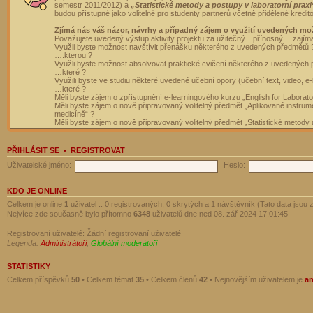
semestr 2011/2012) a
„Statistické metody a postupy v laboratorní praxi
budou přístupné jako volitelné pro studenty partnerů včetně přidělené kredit
Zjímá nás váš názor, návrhy a případný zájem o využití uvedených mo
Považujete uvedený výstup aktivity projektu za užitečný…přínosný….zajím
Využli byste možnost navštívit přenášku některého z uvedených předmětů 
….kterou ?
Využli byste možnost absolvovat praktické cvičení některého z uvedených
…které ?
Využili byste ve studiu některé uvedené učební opory (učební text, video, e-
…které ?
Měli byste zájem o zpřístupnění e-learningového kurzu „English for Laborat
Měli byste zájem o nově připravovaný volitelný předmět „Aplikované instrumen
medicíně“ ?
Měli byste zájem o nově připravovaný volitelný předmět „Statistické metody a
PŘIHLÁSIT SE
•
REGISTROVAT
Uživatelské jméno:
Heslo:
KDO JE ONLINE
Celkem je online
1
uživatel :: 0 registrovaných, 0 skrytých a 1 návštěvník (Tato data jsou z
Nejvíce zde současně bylo přítomno
6348
uživatelů dne ned 08. zář 2024 17:01:45
Registrovaní uživatelé: Žádní registrovaní uživatelé
Legenda:
Administrátoři
,
Globální moderátoři
STATISTIKY
Celkem příspěvků
50
• Celkem témat
35
• Celkem členů
42
• Nejnovějším uživatelem je
a