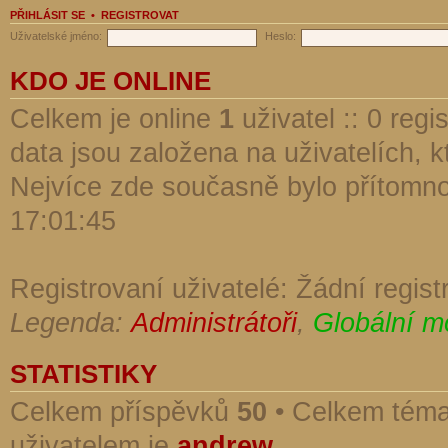
PŘIHLÁSIT SE
•
REGISTROVAT
Uživatelské jméno:
Heslo:
KDO JE ONLINE
Celkem je online
1
uživatel :: 0 reg
data jsou založena na uživatelích, kt
Nejvíce zde současně bylo přítomn
17:01:45
Registrovaní uživatelé: Žádní regist
Legenda:
Administrátoři
,
Globální m
STATISTIKY
Celkem příspěvků
50
• Celkem tém
uživatelem je
andrew