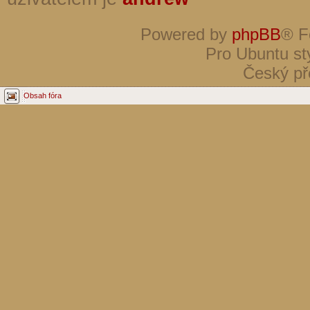
Powered by
phpBB
® F
Pro Ubuntu st
Český př
Obsah fóra