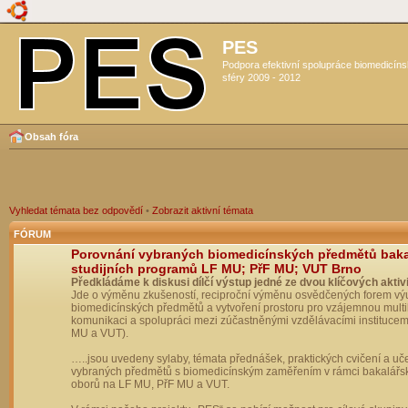
PES
Podpora efektivní spolupráce biomedicín
sféry 2009 - 2012
Obsah fóra
Vyhledat témata bez odpovědí
•
Zobrazit aktivní témata
FÓRUM
Porovnání vybraných biomedicínských předmětů bak
studijních programů LF MU; PřF MU; VUT Brno
Předkládáme k diskusi dílčí výstup jedné ze dvou klíčových aktivi
Jde o výměnu zkušeností, reciproční výměnu osvědčených forem vý
biomedicínských předmětů a vytvoření prostoru pro vzájemnou multil
komunikaci a spolupráci mezi zúčastněnými vzdělávacími institucem
MU a VUT).
…..jsou uvedeny sylaby, témata přednášek, praktických cvičení a uč
vybraných předmětů s biomedicínským zaměřením v rámci bakalářs
oborů na LF MU, PřF MU a VUT.