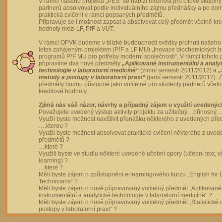
V rámci našeho projektu „PES“ se nabízí možnost pro cílové skupiny
partnerů absolvovat podle individuálního zájmu přednášky a po dom
praktická cvičení v rámci popsaných předmětů.
Připravuje se i možnost zapsat a absolvovat celý předmět včetně kre
hodnoty mezi LF, PřF a VUT.
V rámci OPVK budeme v blízké budoucnosti svědky prolnutí našeho 
letos zahájeným projektem (PřF a LF MU) „Inovace biochemických 
programů PřF MU pro potřeby moderní společnosti“. V rámci tohoto 
připravíme dva nové předměty
„Aplikované instrumentální a analy
technologie v laboratorní medicíně“
(zimní semestr 2011/2012) a
„
metody a postupy v laboratorní praxi“
(jarní semestr 2011/2012).
předměty budou přístupné jako volitelné pro studenty partnerů včet
kreditové hodnoty.
Zjímá nás váš názor, návrhy a případný zájem o využití uvedenýc
Považujete uvedený výstup aktivity projektu za užitečný…přínosný…
Využli byste možnost navštívit přenášku některého z uvedených př
….kterou ?
Využli byste možnost absolvovat praktické cvičení některého z uve
předmětů ?
…které ?
Využili byste ve studiu některé uvedené učební opory (učební text, v
learning) ?
…které ?
Měli byste zájem o zpřístupnění e-learningového kurzu „English for 
Technicians“ ?
Měli byste zájem o nově připravovaný volitelný předmět „Aplikované
instrumentální a analytické technologie v laboratorní medicíně“ ?
Měli byste zájem o nově připravovaný volitelný předmět „Statistické
postupy v laboratorní praxi“ ?