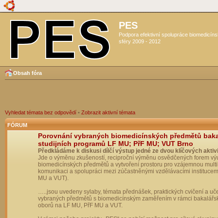
PES
Podpora efektivní spolupráce biomedicín
sféry 2009 - 2012
Obsah fóra
Vyhledat témata bez odpovědí
•
Zobrazit aktivní témata
FÓRUM
Porovnání vybraných biomedicínských předmětů bak
studijních programů LF MU; PřF MU; VUT Brno
Předkládáme k diskusi dílčí výstup jedné ze dvou klíčových aktivi
Jde o výměnu zkušeností, reciproční výměnu osvědčených forem vý
biomedicínských předmětů a vytvoření prostoru pro vzájemnou multil
komunikaci a spolupráci mezi zúčastněnými vzdělávacími institucem
MU a VUT).
…..jsou uvedeny sylaby, témata přednášek, praktických cvičení a uč
vybraných předmětů s biomedicínským zaměřením v rámci bakalářs
oborů na LF MU, PřF MU a VUT.