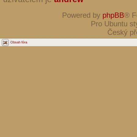
Powered by
phpBB
® F
Pro Ubuntu st
Český př
Obsah fóra