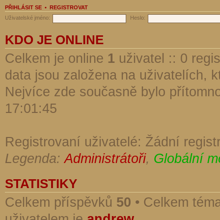
PŘIHLÁSIT SE
•
REGISTROVAT
Uživatelské jméno:
Heslo:
KDO JE ONLINE
Celkem je online
1
uživatel :: 0 reg
data jsou založena na uživatelích, kt
Nejvíce zde současně bylo přítomn
17:01:45
Registrovaní uživatelé: Žádní regist
Legenda:
Administrátoři
,
Globální m
STATISTIKY
Celkem příspěvků
50
• Celkem tém
uživatelem je
andrew