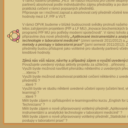
V rámci našeho projektu „PES“ se nabízí možnost pro cílové skupiny
partnerů absolvovat podle individuálního zájmu přednášky a po dom
praktická cvičení v rámci popsaných předmětů.
Připravuje se i možnost zapsat a absolvovat celý předmět včetně kre
hodnoty mezi LF, PřF a VUT.
V rámci OPVK budeme v blízké budoucnosti svědky prolnutí našeho 
letos zahájeným projektem (PřF a LF MU) „Inovace biochemických 
programů PřF MU pro potřeby moderní společnosti“. V rámci tohoto 
připravíme dva nové předměty
„Aplikované instrumentální a analy
technologie v laboratorní medicíně“
(zimní semestr 2011/2012) a
„
metody a postupy v laboratorní praxi“
(jarní semestr 2011/2012).
předměty budou přístupné jako volitelné pro studenty partnerů včet
kreditové hodnoty.
Zjímá nás váš názor, návrhy a případný zájem o využití uvedenýc
Považujete uvedený výstup aktivity projektu za užitečný…přínosný…
Využli byste možnost navštívit přenášku některého z uvedených př
….kterou ?
Využli byste možnost absolvovat praktické cvičení některého z uve
předmětů ?
…které ?
Využili byste ve studiu některé uvedené učební opory (učební text, v
learning) ?
…které ?
Měli byste zájem o zpřístupnění e-learningového kurzu „English for 
Technicians“ ?
Měli byste zájem o nově připravovaný volitelný předmět „Aplikované
instrumentální a analytické technologie v laboratorní medicíně“ ?
Měli byste zájem o nově připravovaný volitelný předmět „Statistické
postupy v laboratorní praxi“ ?