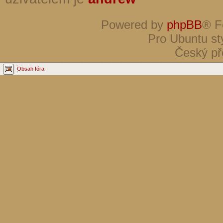
Powered by
phpBB
® F
Pro Ubuntu st
Český př
Obsah fóra