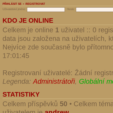
PŘIHLÁSIT SE
•
REGISTROVAT
Uživatelské jméno:
Heslo:
KDO JE ONLINE
Celkem je online
1
uživatel :: 0 reg
data jsou založena na uživatelích, kt
Nejvíce zde současně bylo přítomn
17:01:45
Registrovaní uživatelé: Žádní regist
Legenda:
Administrátoři
,
Globální m
STATISTIKY
Celkem příspěvků
50
• Celkem tém
uživatelem je
andrew