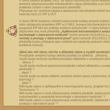
V rámci našeho projektu „PES“ se nabízí možnost pro cílové skupiny
partnerů absolvovat podle individuálního zájmu přednášky a po dom
praktická cvičení v rámci popsaných předmětů.
Připravuje se i možnost zapsat a absolvovat celý předmět včetně kre
hodnoty mezi LF, PřF a VUT.
V rámci OPVK budeme v blízké budoucnosti svědky prolnutí našeho 
letos zahájeným projektem (PřF a LF MU) „Inovace biochemických 
programů PřF MU pro potřeby moderní společnosti“. V rámci tohoto 
připravíme dva nové předměty
„Aplikované instrumentální a analy
technologie v laboratorní medicíně“
(zimní semestr 2011/2012) a
„
metody a postupy v laboratorní praxi“
(jarní semestr 2011/2012).
předměty budou přístupné jako volitelné pro studenty partnerů včet
kreditové hodnoty.
Zjímá nás váš názor, návrhy a případný zájem o využití uvedenýc
Považujete uvedený výstup aktivity projektu za užitečný…přínosný…
Využli byste možnost navštívit přenášku některého z uvedených př
….kterou ?
Využli byste možnost absolvovat praktické cvičení některého z uve
předmětů ?
…které ?
Využili byste ve studiu některé uvedené učební opory (učební text, v
learning) ?
…které ?
Měli byste zájem o zpřístupnění e-learningového kurzu „English for 
Technicians“ ?
Měli byste zájem o nově připravovaný volitelný předmět „Aplikované
instrumentální a analytické technologie v laboratorní medicíně“ ?
Měli byste zájem o nově připravovaný volitelný předmět „Statistické
postupy v laboratorní praxi“ ?