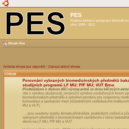
PES
Podpora efektivní spolupráce biomedicín
sféry 2009 - 2012
Obsah fóra
Vyhledat témata bez odpovědí
•
Zobrazit aktivní témata
FÓRUM
Porovnání vybraných biomedicínských předmětů bak
studijních programů LF MU; PřF MU; VUT Brno
Předkládáme k diskusi dílčí výstup jedné ze dvou klíčových aktivi
Jde o výměnu zkušeností, reciproční výměnu osvědčených forem vý
biomedicínských předmětů a vytvoření prostoru pro vzájemnou multil
komunikaci a spolupráci mezi zúčastněnými vzdělávacími institucem
MU a VUT).
…..jsou uvedeny sylaby, témata přednášek, praktických cvičení a uč
vybraných předmětů s biomedicínským zaměřením v rámci bakalářs
oborů na LF MU, PřF MU a VUT.