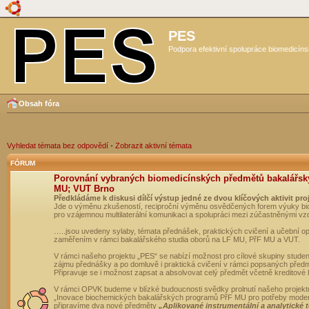
PES
Podpora efektivní spolupráce biomedicíns
Obsah fóra
Vyhledat témata bez odpovědí
•
Zobrazit aktivní témata
FÓRUM
Porovnání vybraných biomedicínských předmětů bakalářsk
MU; VUT Brno
Předkládáme k diskusi dílčí výstup jedné ze dvou klíčových aktivit pro
Jde o výměnu zkušeností, reciproční výměnu osvědčených forem výuky bio
pro vzájemnou multilaterální komunikaci a spolupráci mezi zúčastněnými vz
…..jsou uvedeny sylaby, témata přednášek, praktických cvičení a učební 
zaměřením v rámci bakalářského studia oborů na LF MU, PřF MU a VUT.
V rámci našeho projektu „PES“ se nabízí možnost pro cílové skupiny student
zájmu přednášky a po domluvě i praktická cvičení v rámci popsaných před
Připravuje se i možnost zapsat a absolvovat celý předmět včetně kreditové
V rámci OPVK budeme v blízké budoucnosti svědky prolnutí našeho projekt
„Inovace biochemických bakalářských programů PřF MU pro potřeby moderní
připravíme dva nové předměty
„Aplikované instrumentální a analytické 