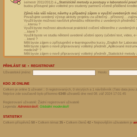
semestr 2011/2012) a
„Statistické metody a postupy v laboratorní praxi
budou přístupné jako volitelné pro studenty partnerů včetně přidělené kredit
Zjímá nás váš názor, návrhy a případný zájem o využití uvedených mo
Považujete uvedený výstup aktivity projektu za užitečný…přínosný….zajím
Využli byste možnost navštívit přenášku některého z uvedených předmětů 
….kterou ?
Využli byste možnost absolvovat praktické cvičení některého z uvedených
…které ?
Využili byste ve studiu některé uvedené učební opory (učební text, video, e-
…které ?
Měli byste zájem o zpřístupnění e-learningového kurzu „English for Laborat
Měli byste zájem o nově připravovaný volitelný předmět „Aplikované instrumen
medicíně“ ?
Měli byste zájem o nově připravovaný volitelný předmět „Statistické metody a
PŘIHLÁSIT SE
•
REGISTROVAT
Uživatelské jméno:
Heslo:
KDO JE ONLINE
Celkem je online
1
uživatel :: 0 registrovaných, 0 skrytých a 1 návštěvník (Tato data jsou z
Nejvíce zde současně bylo přítomno
6348
uživatelů dne ned 08. zář 2024 17:01:45
Registrovaní uživatelé: Žádní registrovaní uživatelé
Legenda:
Administrátoři
,
Globální moderátoři
STATISTIKY
Celkem příspěvků
50
• Celkem témat
35
• Celkem členů
42
• Nejnovějším uživatelem je
a