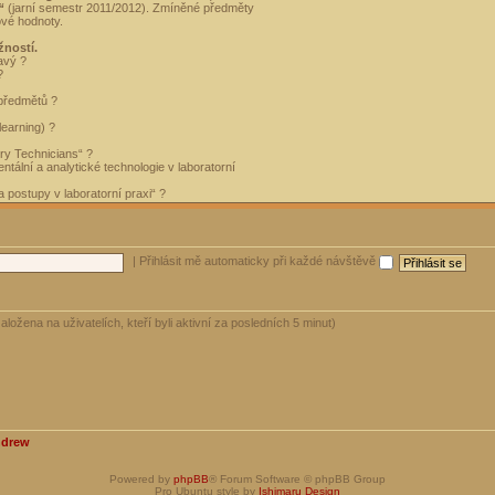
“
(jarní semestr 2011/2012). Zmíněné předměty
ové hodnoty.
žností.
avý ?
?
 předmětů ?
learning) ?
ory Technicians“ ?
tální a analytické technologie v laboratorní
 postupy v laboratorní praxi“ ?
|
Přihlásit mě automaticky při každé návštěvě
aložena na uživatelích, kteří byli aktivní za posledních 5 minut)
ndrew
Powered by
phpBB
® Forum Software © phpBB Group
Pro Ubuntu style by
Ishimaru Design