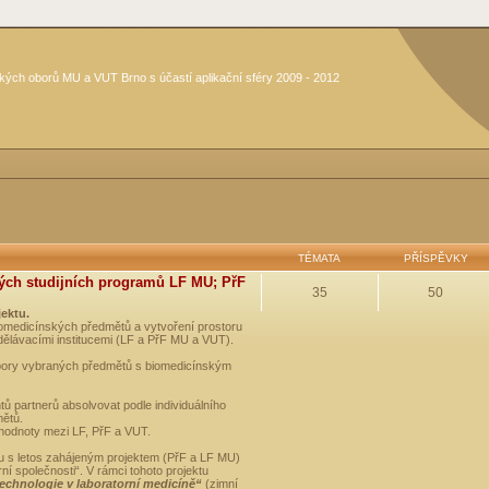
kých oborů MU a VUT Brno s účastí aplikační sféry 2009 - 2012
TÉMATA
PŘÍSPĚVKY
ých studijních programů LF MU; PřF
35
50
jektu.
medicínských předmětů a vytvoření prostoru
dělávacími institucemi (LF a PřF MU a VUT).
opory vybraných předmětů s biomedicínským
ů partnerů absolvovat podle individuálního
mětů.
 hodnoty mezi LF, PřF a VUT.
u s letos zahájeným projektem (PřF a LF MU)
 společnosti“. V rámci tohoto projektu
technologie v laboratorní medicíně“
(zimní