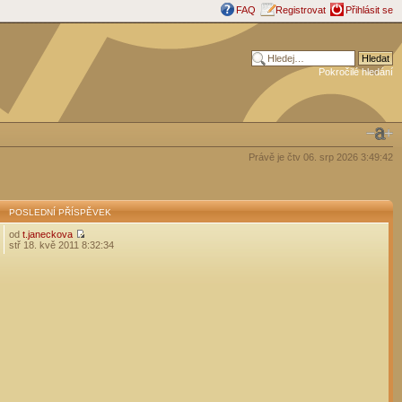
FAQ
Registrovat
Přihlásit se
Pokročilé hledání
Právě je čtv 06. srp 2026 3:49:42
POSLEDNÍ PŘÍSPĚVEK
od
t.janeckova
stř 18. kvě 2011 8:32:34