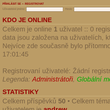
PŘIHLÁSIT SE
•
REGISTROVAT
Uživatelské jméno:
Heslo:
KDO JE ONLINE
Celkem je online
1
uživatel :: 0 reg
data jsou založena na uživatelích, kt
Nejvíce zde současně bylo přítomn
17:01:45
Registrovaní uživatelé: Žádní regist
Legenda:
Administrátoři
,
Globální m
STATISTIKY
Celkem příspěvků
50
• Celkem tém
uživatelem je
andrew