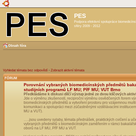
PES
Podpora efektivní spolupráce biomedicín
sféry 2009 - 2012
Obsah fóra
Vyhledat témata bez odpovědí
•
Zobrazit aktivní témata
FÓRUM
Porovnání vybraných biomedicínských předmětů bak
studijních programů LF MU; PřF MU; VUT Brno
Předkládáme k diskusi dílčí výstup jedné ze dvou klíčových aktivi
Jde o výměnu zkušeností, reciproční výměnu osvědčených forem vý
biomedicínských předmětů a vytvoření prostoru pro vzájemnou multil
komunikaci a spolupráci mezi zúčastněnými vzdělávacími institucem
MU a VUT).
…..jsou uvedeny sylaby, témata přednášek, praktických cvičení a uč
vybraných předmětů s biomedicínským zaměřením v rámci bakalářs
oborů na LF MU, PřF MU a VUT.