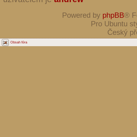
Powered by
phpBB
® F
Pro Ubuntu st
Český př
Obsah fóra