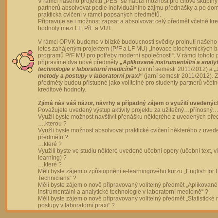
V rámci našeho projektu „PES“ se nabízí možnost pro cílové skupiny
partnerů absolvovat podle individuálního zájmu přednášky a po dom
praktická cvičení v rámci popsaných předmětů.
Připravuje se i možnost zapsat a absolvovat celý předmět včetně kre
hodnoty mezi LF, PřF a VUT.
V rámci OPVK budeme v blízké budoucnosti svědky prolnutí našeho 
letos zahájeným projektem (PřF a LF MU) „Inovace biochemických 
programů PřF MU pro potřeby moderní společnosti“. V rámci tohoto 
připravíme dva nové předměty
„Aplikované instrumentální a analy
technologie v laboratorní medicíně“
(zimní semestr 2011/2012) a
„
metody a postupy v laboratorní praxi“
(jarní semestr 2011/2012).
předměty budou přístupné jako volitelné pro studenty partnerů včet
kreditové hodnoty.
Zjímá nás váš názor, návrhy a případný zájem o využití uvedenýc
Považujete uvedený výstup aktivity projektu za užitečný…přínosný…
Využli byste možnost navštívit přenášku některého z uvedených př
….kterou ?
Využli byste možnost absolvovat praktické cvičení některého z uve
předmětů ?
…které ?
Využili byste ve studiu některé uvedené učební opory (učební text, v
learning) ?
…které ?
Měli byste zájem o zpřístupnění e-learningového kurzu „English for 
Technicians“ ?
Měli byste zájem o nově připravovaný volitelný předmět „Aplikované
instrumentální a analytické technologie v laboratorní medicíně“ ?
Měli byste zájem o nově připravovaný volitelný předmět „Statistické
postupy v laboratorní praxi“ ?