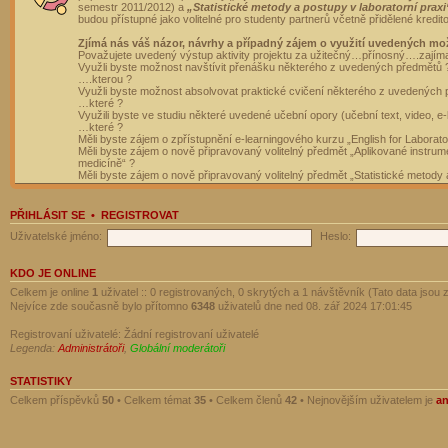
semestr 2011/2012) a
„Statistické metody a postupy v laboratorní praxi
budou přístupné jako volitelné pro studenty partnerů včetně přidělené kredit
Zjímá nás váš názor, návrhy a případný zájem o využití uvedených mo
Považujete uvedený výstup aktivity projektu za užitečný…přínosný….zajím
Využli byste možnost navštívit přenášku některého z uvedených předmětů 
….kterou ?
Využli byste možnost absolvovat praktické cvičení některého z uvedených
…které ?
Využili byste ve studiu některé uvedené učební opory (učební text, video, e-
…které ?
Měli byste zájem o zpřístupnění e-learningového kurzu „English for Laborat
Měli byste zájem o nově připravovaný volitelný předmět „Aplikované instrumen
medicíně“ ?
Měli byste zájem o nově připravovaný volitelný předmět „Statistické metody a
PŘIHLÁSIT SE
•
REGISTROVAT
Uživatelské jméno:
Heslo:
KDO JE ONLINE
Celkem je online
1
uživatel :: 0 registrovaných, 0 skrytých a 1 návštěvník (Tato data jsou z
Nejvíce zde současně bylo přítomno
6348
uživatelů dne ned 08. zář 2024 17:01:45
Registrovaní uživatelé: Žádní registrovaní uživatelé
Legenda:
Administrátoři
,
Globální moderátoři
STATISTIKY
Celkem příspěvků
50
• Celkem témat
35
• Celkem členů
42
• Nejnovějším uživatelem je
a