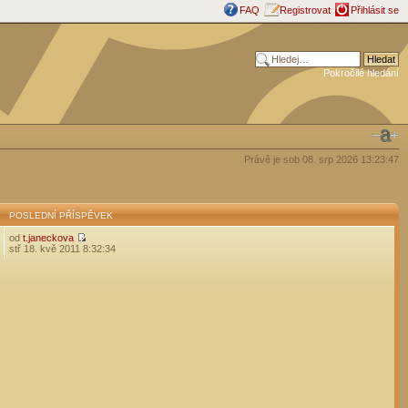
FAQ
Registrovat
Přihlásit se
Pokročilé hledání
Právě je sob 08. srp 2026 13:23:47
POSLEDNÍ PŘÍSPĚVEK
od
t.janeckova
stř 18. kvě 2011 8:32:34