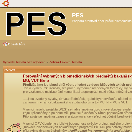
PES
Podpora efektivní spolupráce biomedicíns
Obsah fóra
Vyhledat témata bez odpovědí
•
Zobrazit aktivní témata
FÓRUM
Porovnání vybraných biomedicínských předmětů bakalářsk
MU; VUT Brno
Předkládáme k diskusi dílčí výstup jedné ze dvou klíčových aktivit pro
Jde o výměnu zkušeností, reciproční výměnu osvědčených forem výuky bio
pro vzájemnou multilaterální komunikaci a spolupráci mezi zúčastněnými vz
…..jsou uvedeny sylaby, témata přednášek, praktických cvičení a učební 
zaměřením v rámci bakalářského studia oborů na LF MU, PřF MU a VUT.
V rámci našeho projektu „PES“ se nabízí možnost pro cílové skupiny student
zájmu přednášky a po domluvě i praktická cvičení v rámci popsaných před
Připravuje se i možnost zapsat a absolvovat celý předmět včetně kreditové
V rámci OPVK budeme v blízké budoucnosti svědky prolnutí našeho projekt
„Inovace biochemických bakalářských programů PřF MU pro potřeby moderní
připravíme dva nové předměty
„Aplikované instrumentální a analytické 