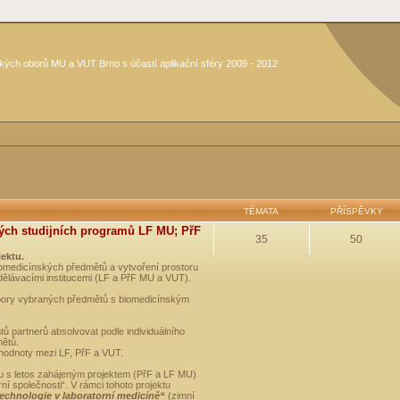
kých oborů MU a VUT Brno s účastí aplikační sféry 2009 - 2012
TÉMATA
PŘÍSPĚVKY
ých studijních programů LF MU; PřF
35
50
jektu.
medicínských předmětů a vytvoření prostoru
dělávacími institucemi (LF a PřF MU a VUT).
opory vybraných předmětů s biomedicínským
ů partnerů absolvovat podle individuálního
mětů.
 hodnoty mezi LF, PřF a VUT.
u s letos zahájeným projektem (PřF a LF MU)
 společnosti“. V rámci tohoto projektu
technologie v laboratorní medicíně“
(zimní