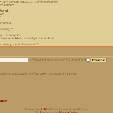
“
(jarní semestr 2011/2012). Zmíněné předměty
ové hodnoty.
žností.
avý ?
?
 předmětů ?
learning) ?
ory Technicians“ ?
tální a analytické technologie v laboratorní
 postupy v laboratorní praxi“ ?
|
Přihlásit mě automaticky při každé návštěvě
aložena na uživatelích, kteří byli aktivní za posledních 5 minut)
ndrew
Powered by
phpBB
® Forum Software © phpBB Group
Pro Ubuntu style by
Ishimaru Design