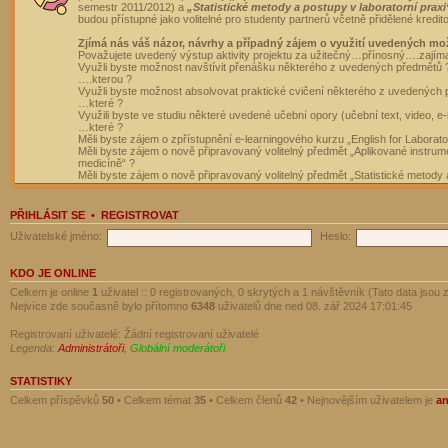
semestr 2011/2012) a
„Statistické metody a postupy v laboratorní praxi
budou přístupné jako volitelné pro studenty partnerů včetně přidělené kredit
Zjímá nás váš názor, návrhy a případný zájem o využití uvedených mo
Považujete uvedený výstup aktivity projektu za užitečný…přínosný….zajím
Využli byste možnost navštívit přenášku některého z uvedených předmětů 
….kterou ?
Využli byste možnost absolvovat praktické cvičení některého z uvedených
…které ?
Využili byste ve studiu některé uvedené učební opory (učební text, video, e-
…které ?
Měli byste zájem o zpřístupnění e-learningového kurzu „English for Laborat
Měli byste zájem o nově připravovaný volitelný předmět „Aplikované instrumen
medicíně“ ?
Měli byste zájem o nově připravovaný volitelný předmět „Statistické metody a
PŘIHLÁSIT SE
•
REGISTROVAT
Uživatelské jméno:
Heslo:
KDO JE ONLINE
Celkem je online
1
uživatel :: 0 registrovaných, 0 skrytých a 1 návštěvník (Tato data jsou z
Nejvíce zde současně bylo přítomno
6348
uživatelů dne ned 08. zář 2024 17:01:45
Registrovaní uživatelé: Žádní registrovaní uživatelé
Legenda:
Administrátoři
,
Globální moderátoři
STATISTIKY
Celkem příspěvků
50
• Celkem témat
35
• Celkem členů
42
• Nejnovějším uživatelem je
a