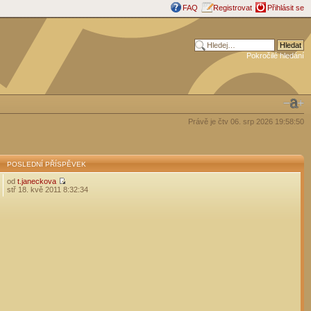
FAQ
Registrovat
Přihlásit se
Pokročilé hledání
Právě je čtv 06. srp 2026 19:58:50
POSLEDNÍ PŘÍSPĚVEK
od
t.janeckova
stř 18. kvě 2011 8:32:34