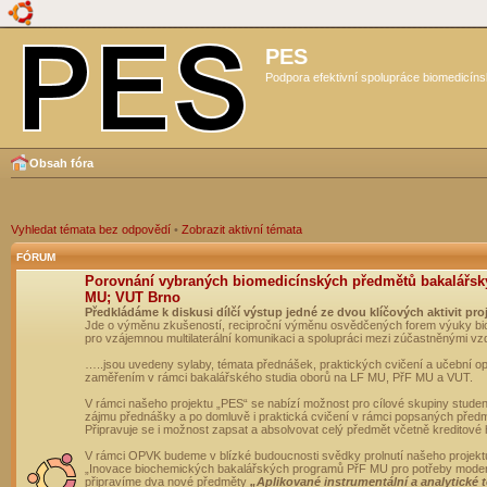
PES
Podpora efektivní spolupráce biomedicíns
Obsah fóra
Vyhledat témata bez odpovědí
•
Zobrazit aktivní témata
FÓRUM
Porovnání vybraných biomedicínských předmětů bakalářsk
MU; VUT Brno
Předkládáme k diskusi dílčí výstup jedné ze dvou klíčových aktivit pro
Jde o výměnu zkušeností, reciproční výměnu osvědčených forem výuky bio
pro vzájemnou multilaterální komunikaci a spolupráci mezi zúčastněnými vz
…..jsou uvedeny sylaby, témata přednášek, praktických cvičení a učební 
zaměřením v rámci bakalářského studia oborů na LF MU, PřF MU a VUT.
V rámci našeho projektu „PES“ se nabízí možnost pro cílové skupiny student
zájmu přednášky a po domluvě i praktická cvičení v rámci popsaných před
Připravuje se i možnost zapsat a absolvovat celý předmět včetně kreditové
V rámci OPVK budeme v blízké budoucnosti svědky prolnutí našeho projekt
„Inovace biochemických bakalářských programů PřF MU pro potřeby moderní
připravíme dva nové předměty
„Aplikované instrumentální a analytické 