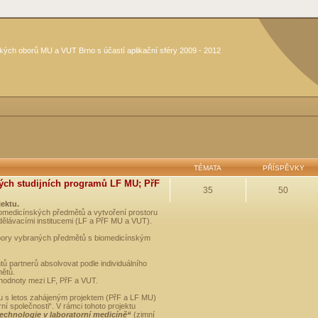
kých oborů MU a VUT Brno s účastí aplikační sféry 2009 - 2012
TÉMATA
PŘÍSPĚVKY
ých studijních programů LF MU; PřF
35
50
jektu.
medicínských předmětů a vytvoření prostoru
dělávacími institucemi (LF a PřF MU a VUT).
opory vybraných předmětů s biomedicínským
ů partnerů absolvovat podle individuálního
mětů.
 hodnoty mezi LF, PřF a VUT.
u s letos zahájeným projektem (PřF a LF MU)
 společnosti“. V rámci tohoto projektu
technologie v laboratorní medicíně“
(zimní