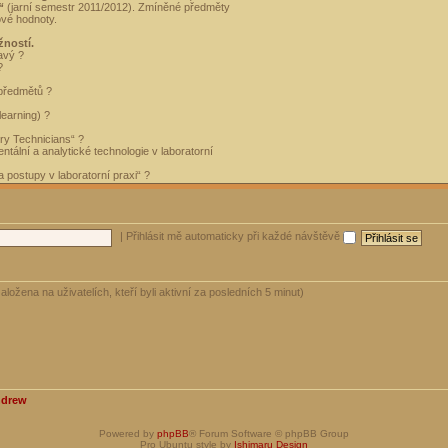
“
(jarní semestr 2011/2012). Zmíněné předměty
ové hodnoty.
žností.
avý ?
?
 předmětů ?
learning) ?
ory Technicians“ ?
tální a analytické technologie v laboratorní
 postupy v laboratorní praxi“ ?
|
Přihlásit mě automaticky při každé návštěvě
aložena na uživatelích, kteří byli aktivní za posledních 5 minut)
ndrew
Powered by
phpBB
® Forum Software © phpBB Group
Pro Ubuntu style by
Ishimaru Design