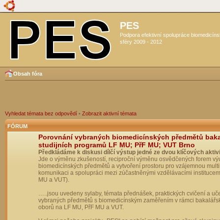
PES
Podpora efektivní spolupráce biomedicín
sféry 2009 - 2012
Obsah fóra
Vyhledat témata bez odpovědí
•
Zobrazit aktivní témata
FÓRUM
Porovnání vybraných biomedicínských předmětů bak
studijních programů LF MU; PřF MU; VUT Brno
Předkládáme k diskusi dílčí výstup jedné ze dvou klíčových aktivi
Jde o výměnu zkušeností, reciproční výměnu osvědčených forem vý
biomedicínských předmětů a vytvoření prostoru pro vzájemnou multil
komunikaci a spolupráci mezi zúčastněnými vzdělávacími institucem
MU a VUT).
…..jsou uvedeny sylaby, témata přednášek, praktických cvičení a uč
vybraných předmětů s biomedicínským zaměřením v rámci bakalářs
oborů na LF MU, PřF MU a VUT.