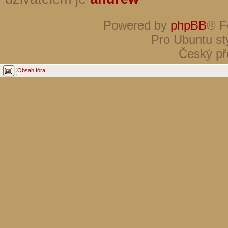
Powered by
phpBB
® F
Pro Ubuntu st
Český př
Obsah fóra