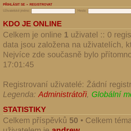
PŘIHLÁSIT SE
•
REGISTROVAT
Uživatelské jméno:
Heslo:
KDO JE ONLINE
Celkem je online
1
uživatel :: 0 reg
data jsou založena na uživatelích, kt
Nejvíce zde současně bylo přítomn
17:01:45
Registrovaní uživatelé: Žádní regist
Legenda:
Administrátoři
,
Globální m
STATISTIKY
Celkem příspěvků
50
• Celkem tém
uživatelem je
andrew