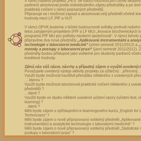
V rámci našeho projektu „PES“ se nabízí možnost pro cílové skupiny
partnerů absolvovat podle individuálního zájmu přednášky a po dom
praktická cvičení v rámci popsaných předmětů.
Připravuje se i možnost zapsat a absolvovat celý předmět včetně kre
hodnoty mezi LF, PřF a VUT.
V rámci OPVK budeme v blízké budoucnosti svědky prolnutí našeho 
letos zahájeným projektem (PřF a LF MU) „Inovace biochemických 
programů PřF MU pro potřeby moderní společnosti“. V rámci tohoto 
připravíme dva nové předměty
„Aplikované instrumentální a analy
technologie v laboratorní medicíně“
(zimní semestr 2011/2012) a
„
metody a postupy v laboratorní praxi“
(jarní semestr 2011/2012).
předměty budou přístupné jako volitelné pro studenty partnerů včet
kreditové hodnoty.
Zjímá nás váš názor, návrhy a případný zájem o využití uvedenýc
Považujete uvedený výstup aktivity projektu za užitečný…přínosný…
Využli byste možnost navštívit přenášku některého z uvedených př
….kterou ?
Využli byste možnost absolvovat praktické cvičení některého z uve
předmětů ?
…které ?
Využili byste ve studiu některé uvedené učební opory (učební text, v
learning) ?
…které ?
Měli byste zájem o zpřístupnění e-learningového kurzu „English for 
Technicians“ ?
Měli byste zájem o nově připravovaný volitelný předmět „Aplikované
instrumentální a analytické technologie v laboratorní medicíně“ ?
Měli byste zájem o nově připravovaný volitelný předmět „Statistické
postupy v laboratorní praxi“ ?