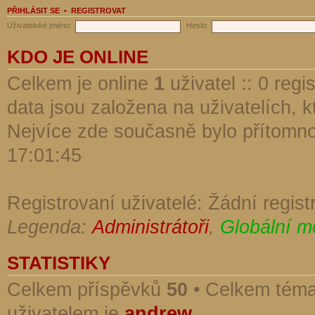
PŘIHLÁSIT SE
•
REGISTROVAT
Uživatelské jméno:
Heslo:
KDO JE ONLINE
Celkem je online
1
uživatel :: 0 reg
data jsou založena na uživatelích, kt
Nejvíce zde současně bylo přítomn
17:01:45
Registrovaní uživatelé: Žádní regist
Legenda:
Administrátoři
,
Globální m
STATISTIKY
Celkem příspěvků
50
• Celkem tém
uživatelem je
andrew