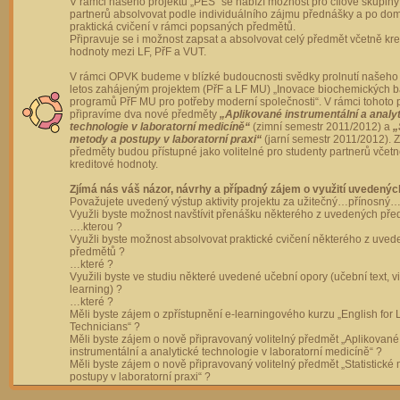
V rámci našeho projektu „PES“ se nabízí možnost pro cílové skupiny
partnerů absolvovat podle individuálního zájmu přednášky a po dom
praktická cvičení v rámci popsaných předmětů.
Připravuje se i možnost zapsat a absolvovat celý předmět včetně kre
hodnoty mezi LF, PřF a VUT.
V rámci OPVK budeme v blízké budoucnosti svědky prolnutí našeho 
letos zahájeným projektem (PřF a LF MU) „Inovace biochemických 
programů PřF MU pro potřeby moderní společnosti“. V rámci tohoto 
připravíme dva nové předměty
„Aplikované instrumentální a analy
technologie v laboratorní medicíně“
(zimní semestr 2011/2012) a
„
metody a postupy v laboratorní praxi“
(jarní semestr 2011/2012).
předměty budou přístupné jako volitelné pro studenty partnerů včet
kreditové hodnoty.
Zjímá nás váš názor, návrhy a případný zájem o využití uvedenýc
Považujete uvedený výstup aktivity projektu za užitečný…přínosný…
Využli byste možnost navštívit přenášku některého z uvedených př
….kterou ?
Využli byste možnost absolvovat praktické cvičení některého z uve
předmětů ?
…které ?
Využili byste ve studiu některé uvedené učební opory (učební text, v
learning) ?
…které ?
Měli byste zájem o zpřístupnění e-learningového kurzu „English for 
Technicians“ ?
Měli byste zájem o nově připravovaný volitelný předmět „Aplikované
instrumentální a analytické technologie v laboratorní medicíně“ ?
Měli byste zájem o nově připravovaný volitelný předmět „Statistické
postupy v laboratorní praxi“ ?