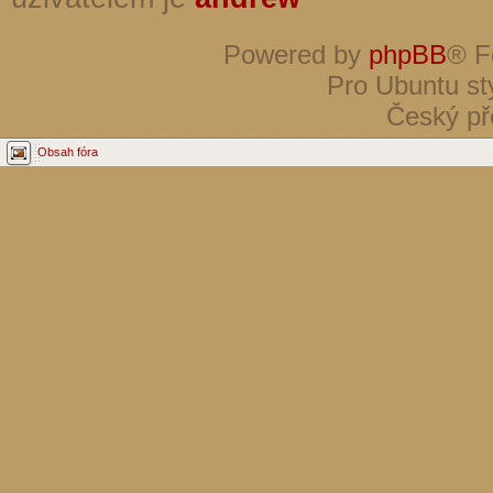
Powered by
phpBB
® F
Pro Ubuntu st
Český př
Obsah fóra