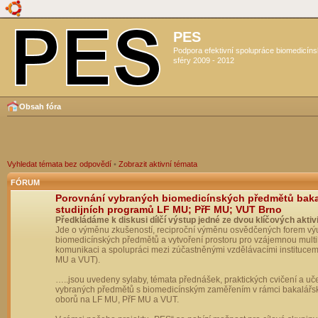
PES
Podpora efektivní spolupráce biomedicín
sféry 2009 - 2012
Obsah fóra
Vyhledat témata bez odpovědí
•
Zobrazit aktivní témata
FÓRUM
Porovnání vybraných biomedicínských předmětů bak
studijních programů LF MU; PřF MU; VUT Brno
Předkládáme k diskusi dílčí výstup jedné ze dvou klíčových aktivi
Jde o výměnu zkušeností, reciproční výměnu osvědčených forem vý
biomedicínských předmětů a vytvoření prostoru pro vzájemnou multil
komunikaci a spolupráci mezi zúčastněnými vzdělávacími institucem
MU a VUT).
…..jsou uvedeny sylaby, témata přednášek, praktických cvičení a uč
vybraných předmětů s biomedicínským zaměřením v rámci bakalářs
oborů na LF MU, PřF MU a VUT.