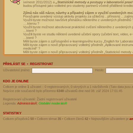
semestr 2011/2012) a
„Statistické metody a postupy v laboratorní praxi
budou přístupné jako volitelné pro studenty partnerů včetně přidělené kredit
Zjímá nás váš názor, návrhy a případný zájem o využití uvedených mo
Považujete uvedený výstup aktivity projektu za užitečný…přínosný….zajím
Využli byste možnost navštívit přenášku některého z uvedených předmětů 
….kterou ?
Využli byste možnost absolvovat praktické cvičení některého z uvedených
…které ?
Využili byste ve studiu některé uvedené učební opory (učební text, video, e-
…které ?
Měli byste zájem o zpřístupnění e-learningového kurzu „English for Laborat
Měli byste zájem o nově připravovaný volitelný předmět „Aplikované instrumen
medicíně“ ?
Měli byste zájem o nově připravovaný volitelný předmět „Statistické metody a
PŘIHLÁSIT SE
•
REGISTROVAT
Uživatelské jméno:
Heslo:
KDO JE ONLINE
Celkem je online
1
uživatel :: 0 registrovaných, 0 skrytých a 1 návštěvník (Tato data jsou z
Nejvíce zde současně bylo přítomno
6348
uživatelů dne ned 08. zář 2024 17:01:45
Registrovaní uživatelé: Žádní registrovaní uživatelé
Legenda:
Administrátoři
,
Globální moderátoři
STATISTIKY
Celkem příspěvků
50
• Celkem témat
35
• Celkem členů
42
• Nejnovějším uživatelem je
a