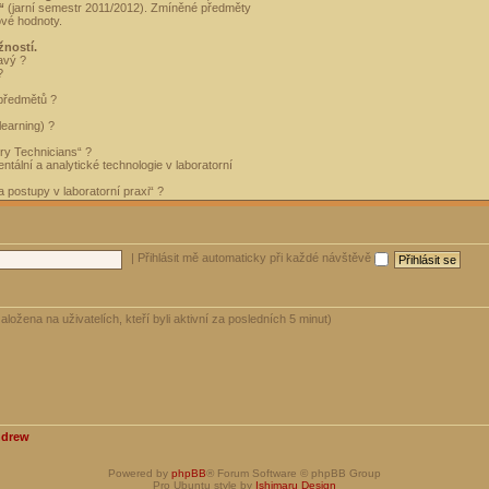
“
(jarní semestr 2011/2012). Zmíněné předměty
ové hodnoty.
žností.
avý ?
?
 předmětů ?
learning) ?
ory Technicians“ ?
tální a analytické technologie v laboratorní
 postupy v laboratorní praxi“ ?
|
Přihlásit mě automaticky při každé návštěvě
aložena na uživatelích, kteří byli aktivní za posledních 5 minut)
ndrew
Powered by
phpBB
® Forum Software © phpBB Group
Pro Ubuntu style by
Ishimaru Design