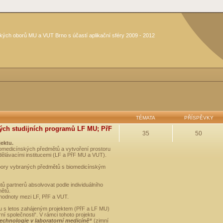
kých oborů MU a VUT Brno s účastí aplikační sféry 2009 - 2012
TÉMATA
PŘÍSPĚVKY
ých studijních programů LF MU; PřF
35
50
jektu.
medicínských předmětů a vytvoření prostoru
dělávacími institucemi (LF a PřF MU a VUT).
opory vybraných předmětů s biomedicínským
ů partnerů absolvovat podle individuálního
mětů.
 hodnoty mezi LF, PřF a VUT.
u s letos zahájeným projektem (PřF a LF MU)
 společnosti“. V rámci tohoto projektu
technologie v laboratorní medicíně“
(zimní