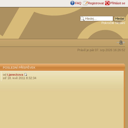
FAQ
Registrovat
Přihlásit se
Pokročilé hledání
Právě je pát 07. srp 2026 16:26:52
POSLEDNÍ PŘÍSPĚVEK
od
t.janeckova
stř 18. kvě 2011 8:32:34