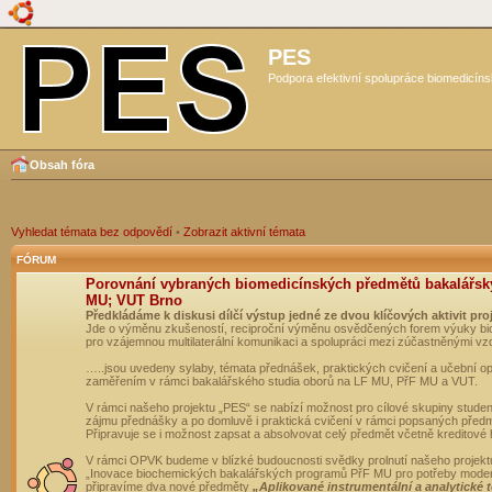
PES
Podpora efektivní spolupráce biomedicíns
Obsah fóra
Vyhledat témata bez odpovědí
•
Zobrazit aktivní témata
FÓRUM
Porovnání vybraných biomedicínských předmětů bakalářsk
MU; VUT Brno
Předkládáme k diskusi dílčí výstup jedné ze dvou klíčových aktivit pro
Jde o výměnu zkušeností, reciproční výměnu osvědčených forem výuky bio
pro vzájemnou multilaterální komunikaci a spolupráci mezi zúčastněnými vz
…..jsou uvedeny sylaby, témata přednášek, praktických cvičení a učební 
zaměřením v rámci bakalářského studia oborů na LF MU, PřF MU a VUT.
V rámci našeho projektu „PES“ se nabízí možnost pro cílové skupiny student
zájmu přednášky a po domluvě i praktická cvičení v rámci popsaných před
Připravuje se i možnost zapsat a absolvovat celý předmět včetně kreditové
V rámci OPVK budeme v blízké budoucnosti svědky prolnutí našeho projekt
„Inovace biochemických bakalářských programů PřF MU pro potřeby moderní
připravíme dva nové předměty
„Aplikované instrumentální a analytické 