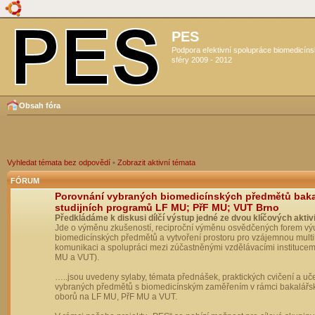
PES
Podpora efektivní spolupráce biomedicín
sféry 2009 - 2012
Obsah fóra
Vyhledat témata bez odpovědí
•
Zobrazit aktivní témata
FÓRUM
Porovnání vybraných biomedicínských předmětů bak
studijních programů LF MU; PřF MU; VUT Brno
Předkládáme k diskusi dílčí výstup jedné ze dvou klíčových aktivi
Jde o výměnu zkušeností, reciproční výměnu osvědčených forem vý
biomedicínských předmětů a vytvoření prostoru pro vzájemnou multil
komunikaci a spolupráci mezi zúčastněnými vzdělávacími institucem
MU a VUT).
…..jsou uvedeny sylaby, témata přednášek, praktických cvičení a uč
vybraných předmětů s biomedicínským zaměřením v rámci bakalářs
oborů na LF MU, PřF MU a VUT.