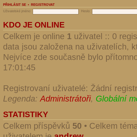
PŘIHLÁSIT SE
•
REGISTROVAT
Uživatelské jméno:
Heslo:
KDO JE ONLINE
Celkem je online
1
uživatel :: 0 reg
data jsou založena na uživatelích, kt
Nejvíce zde současně bylo přítomn
17:01:45
Registrovaní uživatelé: Žádní regist
Legenda:
Administrátoři
,
Globální m
STATISTIKY
Celkem příspěvků
50
• Celkem tém
uživatelem je
andrew