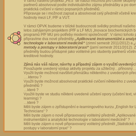
V rámci našeho projektu „PES“ se nabízí možnost pro cílové skupiny
partnerů absolvovat podle individuálního zájmu přednášky a po dom
praktická cvičení v rámci popsaných předmětů.
Připravuje se i možnost zapsat a absolvovat celý předmět včetně kre
hodnoty mezi LF, PřF a VUT.
V rámci OPVK budeme v blízké budoucnosti svědky prolnutí našeho 
letos zahájeným projektem (PřF a LF MU) „Inovace biochemických 
programů PřF MU pro potřeby moderní společnosti“. V rámci tohoto 
připravíme dva nové předměty
„Aplikované instrumentální a analy
technologie v laboratorní medicíně“
(zimní semestr 2011/2012) a
„
metody a postupy v laboratorní praxi“
(jarní semestr 2011/2012).
předměty budou přístupné jako volitelné pro studenty partnerů včet
kreditové hodnoty.
Zjímá nás váš názor, návrhy a případný zájem o využití uvedenýc
Považujete uvedený výstup aktivity projektu za užitečný…přínosný…
Využli byste možnost navštívit přenášku některého z uvedených př
….kterou ?
Využli byste možnost absolvovat praktické cvičení některého z uve
předmětů ?
…které ?
Využili byste ve studiu některé uvedené učební opory (učební text, v
learning) ?
…které ?
Měli byste zájem o zpřístupnění e-learningového kurzu „English for 
Technicians“ ?
Měli byste zájem o nově připravovaný volitelný předmět „Aplikované
instrumentální a analytické technologie v laboratorní medicíně“ ?
Měli byste zájem o nově připravovaný volitelný předmět „Statistické
postupy v laboratorní praxi“ ?