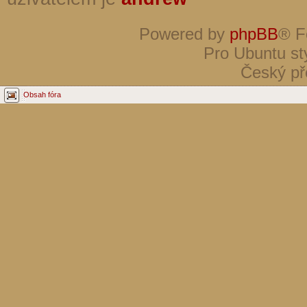
Powered by
phpBB
® F
Pro Ubuntu st
Český př
Obsah fóra