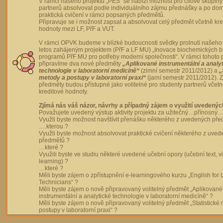
V rámci našeho projektu „PES“ se nabízí možnost pro cílové skupiny
partnerů absolvovat podle individuálního zájmu přednášky a po dom
praktická cvičení v rámci popsaných předmětů.
Připravuje se i možnost zapsat a absolvovat celý předmět včetně kre
hodnoty mezi LF, PřF a VUT.
V rámci OPVK budeme v blízké budoucnosti svědky prolnutí našeho 
letos zahájeným projektem (PřF a LF MU) „Inovace biochemických 
programů PřF MU pro potřeby moderní společnosti“. V rámci tohoto 
připravíme dva nové předměty
„Aplikované instrumentální a analy
technologie v laboratorní medicíně“
(zimní semestr 2011/2012) a
„
metody a postupy v laboratorní praxi“
(jarní semestr 2011/2012).
předměty budou přístupné jako volitelné pro studenty partnerů včet
kreditové hodnoty.
Zjímá nás váš názor, návrhy a případný zájem o využití uvedenýc
Považujete uvedený výstup aktivity projektu za užitečný…přínosný…
Využli byste možnost navštívit přenášku některého z uvedených př
….kterou ?
Využli byste možnost absolvovat praktické cvičení některého z uve
předmětů ?
…které ?
Využili byste ve studiu některé uvedené učební opory (učební text, v
learning) ?
…které ?
Měli byste zájem o zpřístupnění e-learningového kurzu „English for 
Technicians“ ?
Měli byste zájem o nově připravovaný volitelný předmět „Aplikované
instrumentální a analytické technologie v laboratorní medicíně“ ?
Měli byste zájem o nově připravovaný volitelný předmět „Statistické
postupy v laboratorní praxi“ ?