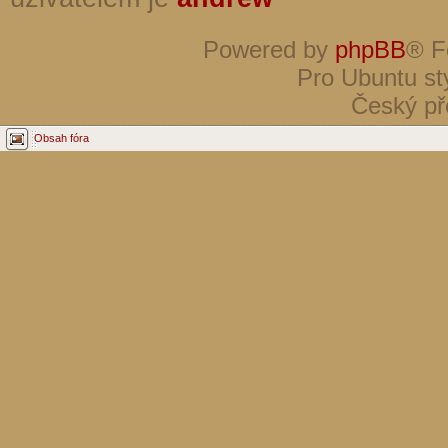
Powered by
phpBB
® F
Pro Ubuntu st
Český př
Obsah fóra