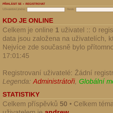
PŘIHLÁSIT SE
•
REGISTROVAT
Uživatelské jméno:
Heslo:
KDO JE ONLINE
Celkem je online
1
uživatel :: 0 reg
data jsou založena na uživatelích, kt
Nejvíce zde současně bylo přítomn
17:01:45
Registrovaní uživatelé: Žádní regist
Legenda:
Administrátoři
,
Globální m
STATISTIKY
Celkem příspěvků
50
• Celkem tém
uživatelem je
andrew