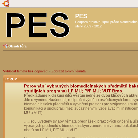
PES
Podpora efektivní spolupráce biomedicín
sféry 2009 - 2012
Obsah fóra
Vyhledat témata bez odpovědí
•
Zobrazit aktivní témata
FÓRUM
Porovnání vybraných biomedicínských předmětů bak
studijních programů LF MU; PřF MU; VUT Brno
Předkládáme k diskusi dílčí výstup jedné ze dvou klíčových aktivi
Jde o výměnu zkušeností, reciproční výměnu osvědčených forem vý
biomedicínských předmětů a vytvoření prostoru pro vzájemnou multil
komunikaci a spolupráci mezi zúčastněnými vzdělávacími institucem
MU a VUT).
…..jsou uvedeny sylaby, témata přednášek, praktických cvičení a uč
vybraných předmětů s biomedicínským zaměřením v rámci bakalářs
oborů na LF MU, PřF MU a VUT.