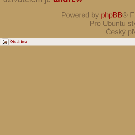
Powered by
phpBB
® F
Pro Ubuntu st
Český př
Obsah fóra