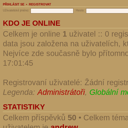
PŘIHLÁSIT SE
•
REGISTROVAT
Uživatelské jméno:
Heslo:
KDO JE ONLINE
Celkem je online
1
uživatel :: 0 reg
data jsou založena na uživatelích, kt
Nejvíce zde současně bylo přítomn
17:01:45
Registrovaní uživatelé: Žádní regist
Legenda:
Administrátoři
,
Globální m
STATISTIKY
Celkem příspěvků
50
• Celkem tém
uživatelem je
andrew