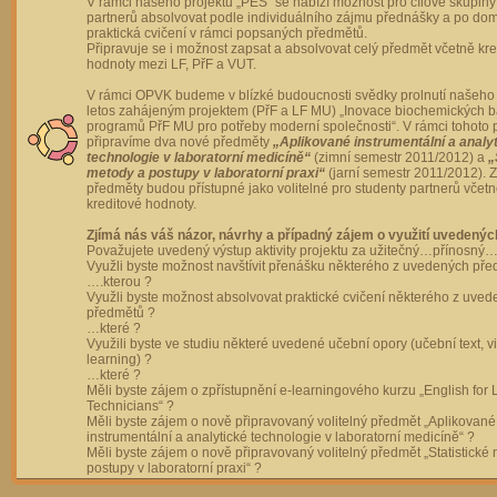
V rámci našeho projektu „PES“ se nabízí možnost pro cílové skupiny
partnerů absolvovat podle individuálního zájmu přednášky a po dom
praktická cvičení v rámci popsaných předmětů.
Připravuje se i možnost zapsat a absolvovat celý předmět včetně kre
hodnoty mezi LF, PřF a VUT.
V rámci OPVK budeme v blízké budoucnosti svědky prolnutí našeho 
letos zahájeným projektem (PřF a LF MU) „Inovace biochemických 
programů PřF MU pro potřeby moderní společnosti“. V rámci tohoto 
připravíme dva nové předměty
„Aplikované instrumentální a analy
technologie v laboratorní medicíně“
(zimní semestr 2011/2012) a
„
metody a postupy v laboratorní praxi“
(jarní semestr 2011/2012).
předměty budou přístupné jako volitelné pro studenty partnerů včet
kreditové hodnoty.
Zjímá nás váš názor, návrhy a případný zájem o využití uvedenýc
Považujete uvedený výstup aktivity projektu za užitečný…přínosný…
Využli byste možnost navštívit přenášku některého z uvedených př
….kterou ?
Využli byste možnost absolvovat praktické cvičení některého z uve
předmětů ?
…které ?
Využili byste ve studiu některé uvedené učební opory (učební text, v
learning) ?
…které ?
Měli byste zájem o zpřístupnění e-learningového kurzu „English for 
Technicians“ ?
Měli byste zájem o nově připravovaný volitelný předmět „Aplikované
instrumentální a analytické technologie v laboratorní medicíně“ ?
Měli byste zájem o nově připravovaný volitelný předmět „Statistické
postupy v laboratorní praxi“ ?