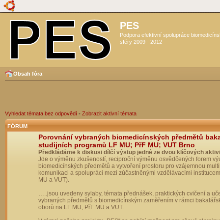
PES
Podpora efektivní spolupráce biomedicín
sféry 2009 - 2012
Obsah fóra
Vyhledat témata bez odpovědí
•
Zobrazit aktivní témata
FÓRUM
Porovnání vybraných biomedicínských předmětů bak
studijních programů LF MU; PřF MU; VUT Brno
Předkládáme k diskusi dílčí výstup jedné ze dvou klíčových aktivi
Jde o výměnu zkušeností, reciproční výměnu osvědčených forem vý
biomedicínských předmětů a vytvoření prostoru pro vzájemnou multil
komunikaci a spolupráci mezi zúčastněnými vzdělávacími institucem
MU a VUT).
…..jsou uvedeny sylaby, témata přednášek, praktických cvičení a uč
vybraných předmětů s biomedicínským zaměřením v rámci bakalářs
oborů na LF MU, PřF MU a VUT.