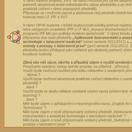
V rámci našeho projektu „PES“ se nabízí možnost pro cílové skupiny
partnerů absolvovat podle individuálního zájmu přednášky a po dom
praktická cvičení v rámci popsaných předmětů.
Připravuje se i možnost zapsat a absolvovat celý předmět včetně kre
hodnoty mezi LF, PřF a VUT.
V rámci OPVK budeme v blízké budoucnosti svědky prolnutí našeho 
letos zahájeným projektem (PřF a LF MU) „Inovace biochemických 
programů PřF MU pro potřeby moderní společnosti“. V rámci tohoto 
připravíme dva nové předměty
„Aplikované instrumentální a analy
technologie v laboratorní medicíně“
(zimní semestr 2011/2012) a
„
metody a postupy v laboratorní praxi“
(jarní semestr 2011/2012).
předměty budou přístupné jako volitelné pro studenty partnerů včet
kreditové hodnoty.
Zjímá nás váš názor, návrhy a případný zájem o využití uvedenýc
Považujete uvedený výstup aktivity projektu za užitečný…přínosný…
Využli byste možnost navštívit přenášku některého z uvedených př
….kterou ?
Využli byste možnost absolvovat praktické cvičení některého z uve
předmětů ?
…které ?
Využili byste ve studiu některé uvedené učební opory (učební text, v
learning) ?
…které ?
Měli byste zájem o zpřístupnění e-learningového kurzu „English for 
Technicians“ ?
Měli byste zájem o nově připravovaný volitelný předmět „Aplikované
instrumentální a analytické technologie v laboratorní medicíně“ ?
Měli byste zájem o nově připravovaný volitelný předmět „Statistické
postupy v laboratorní praxi“ ?