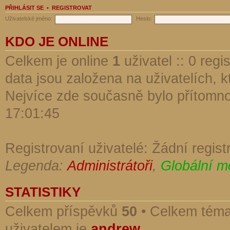
PŘIHLÁSIT SE
•
REGISTROVAT
Uživatelské jméno:
Heslo:
KDO JE ONLINE
Celkem je online
1
uživatel :: 0 reg
data jsou založena na uživatelích, kt
Nejvíce zde současně bylo přítomn
17:01:45
Registrovaní uživatelé: Žádní regist
Legenda:
Administrátoři
,
Globální m
STATISTIKY
Celkem příspěvků
50
• Celkem tém
uživatelem je
andrew