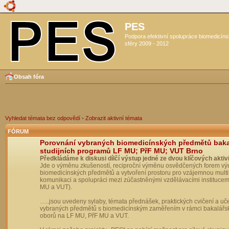
PES
Podpora efektivní spolupráce biomedicín
sféry 2009 - 2012
Obsah fóra
Vyhledat témata bez odpovědí
•
Zobrazit aktivní témata
FÓRUM
Porovnání vybraných biomedicínských předmětů bak
studijních programů LF MU; PřF MU; VUT Brno
Předkládáme k diskusi dílčí výstup jedné ze dvou klíčových aktivi
Jde o výměnu zkušeností, reciproční výměnu osvědčených forem vý
biomedicínských předmětů a vytvoření prostoru pro vzájemnou multil
komunikaci a spolupráci mezi zúčastněnými vzdělávacími institucem
MU a VUT).
…..jsou uvedeny sylaby, témata přednášek, praktických cvičení a uč
vybraných předmětů s biomedicínským zaměřením v rámci bakalářs
oborů na LF MU, PřF MU a VUT.