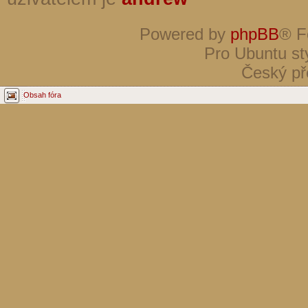
Powered by
phpBB
® F
Pro Ubuntu st
Český př
Obsah fóra