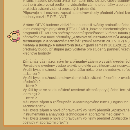
V rámci našeho projektu „PES“ se nabízí možnost pro cílové skupiny
partnerů absolvovat podle individuálního zájmu přednášky a po dom
praktická cvičení v rámci popsaných předmětů.
Připravuje se i možnost zapsat a absolvovat celý předmět včetně kre
hodnoty mezi LF, PřF a VUT.
V rámci OPVK budeme v blízké budoucnosti svědky prolnutí našeho 
letos zahájeným projektem (PřF a LF MU) „Inovace biochemických 
programů PřF MU pro potřeby moderní společnosti“. V rámci tohoto 
připravíme dva nové předměty
„Aplikované instrumentální a analy
technologie v laboratorní medicíně“
(zimní semestr 2011/2012) a
„
metody a postupy v laboratorní praxi“
(jarní semestr 2011/2012).
předměty budou přístupné jako volitelné pro studenty partnerů včet
kreditové hodnoty.
Zjímá nás váš názor, návrhy a případný zájem o využití uvedenýc
Považujete uvedený výstup aktivity projektu za užitečný…přínosný…
Využli byste možnost navštívit přenášku některého z uvedených př
….kterou ?
Využli byste možnost absolvovat praktické cvičení některého z uve
předmětů ?
…které ?
Využili byste ve studiu některé uvedené učební opory (učební text, v
learning) ?
…které ?
Měli byste zájem o zpřístupnění e-learningového kurzu „English for 
Technicians“ ?
Měli byste zájem o nově připravovaný volitelný předmět „Aplikované
instrumentální a analytické technologie v laboratorní medicíně“ ?
Měli byste zájem o nově připravovaný volitelný předmět „Statistické
postupy v laboratorní praxi“ ?