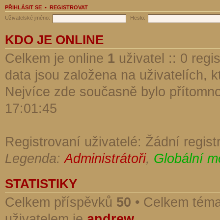
PŘIHLÁSIT SE
•
REGISTROVAT
Uživatelské jméno:
Heslo:
KDO JE ONLINE
Celkem je online
1
uživatel :: 0 reg
data jsou založena na uživatelích, kt
Nejvíce zde současně bylo přítomn
17:01:45
Registrovaní uživatelé: Žádní regist
Legenda:
Administrátoři
,
Globální m
STATISTIKY
Celkem příspěvků
50
• Celkem tém
uživatelem je
andrew