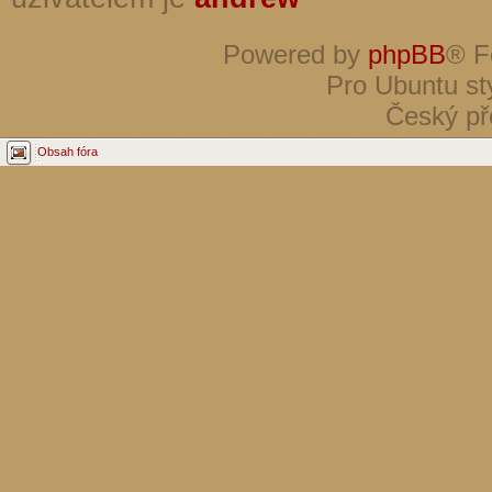
Powered by
phpBB
® F
Pro Ubuntu st
Český př
Obsah fóra