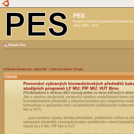
PES
Podpora efektivní spolupráce biomedicín
sféry 2009 - 2012
Obsah fóra
Vyhledat témata bez odpovědí
•
Zobrazit aktivní témata
FÓRUM
Porovnání vybraných biomedicínských předmětů bak
studijních programů LF MU; PřF MU; VUT Brno
Předkládáme k diskusi dílčí výstup jedné ze dvou klíčových aktivi
Jde o výměnu zkušeností, reciproční výměnu osvědčených forem vý
biomedicínských předmětů a vytvoření prostoru pro vzájemnou multil
komunikaci a spolupráci mezi zúčastněnými vzdělávacími institucem
MU a VUT).
…..jsou uvedeny sylaby, témata přednášek, praktických cvičení a uč
vybraných předmětů s biomedicínským zaměřením v rámci bakalářs
oborů na LF MU, PřF MU a VUT.