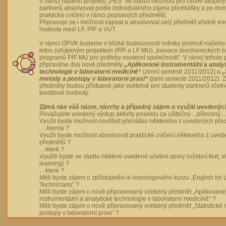
V rámci našeho projektu „PES“ se nabízí možnost pro cílové skupiny
partnerů absolvovat podle individuálního zájmu přednášky a po dom
praktická cvičení v rámci popsaných předmětů.
Připravuje se i možnost zapsat a absolvovat celý předmět včetně kre
hodnoty mezi LF, PřF a VUT.
V rámci OPVK budeme v blízké budoucnosti svědky prolnutí našeho 
letos zahájeným projektem (PřF a LF MU) „Inovace biochemických 
programů PřF MU pro potřeby moderní společnosti“. V rámci tohoto 
připravíme dva nové předměty
„Aplikované instrumentální a analy
technologie v laboratorní medicíně“
(zimní semestr 2011/2012) a
„
metody a postupy v laboratorní praxi“
(jarní semestr 2011/2012).
předměty budou přístupné jako volitelné pro studenty partnerů včet
kreditové hodnoty.
Zjímá nás váš názor, návrhy a případný zájem o využití uvedenýc
Považujete uvedený výstup aktivity projektu za užitečný…přínosný…
Využli byste možnost navštívit přenášku některého z uvedených př
….kterou ?
Využli byste možnost absolvovat praktické cvičení některého z uve
předmětů ?
…které ?
Využili byste ve studiu některé uvedené učební opory (učební text, v
learning) ?
…které ?
Měli byste zájem o zpřístupnění e-learningového kurzu „English for 
Technicians“ ?
Měli byste zájem o nově připravovaný volitelný předmět „Aplikované
instrumentální a analytické technologie v laboratorní medicíně“ ?
Měli byste zájem o nově připravovaný volitelný předmět „Statistické
postupy v laboratorní praxi“ ?