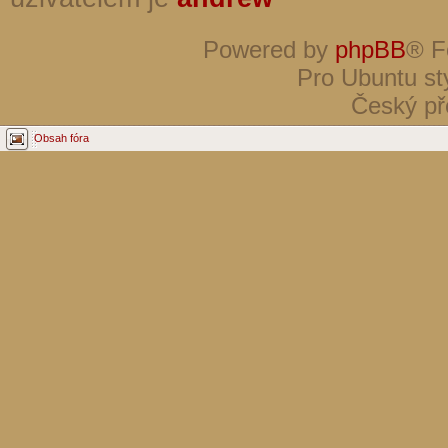
Powered by
phpBB
® F
Pro Ubuntu st
Český př
Obsah fóra