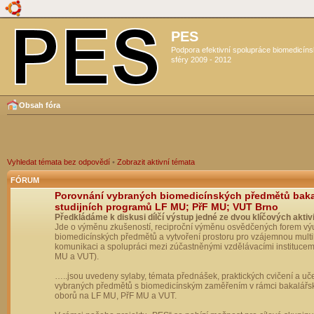
PES
Podpora efektivní spolupráce biomedicín
sféry 2009 - 2012
Obsah fóra
Vyhledat témata bez odpovědí
•
Zobrazit aktivní témata
FÓRUM
Porovnání vybraných biomedicínských předmětů bak
studijních programů LF MU; PřF MU; VUT Brno
Předkládáme k diskusi dílčí výstup jedné ze dvou klíčových aktivi
Jde o výměnu zkušeností, reciproční výměnu osvědčených forem vý
biomedicínských předmětů a vytvoření prostoru pro vzájemnou multil
komunikaci a spolupráci mezi zúčastněnými vzdělávacími institucem
MU a VUT).
…..jsou uvedeny sylaby, témata přednášek, praktických cvičení a uč
vybraných předmětů s biomedicínským zaměřením v rámci bakalářs
oborů na LF MU, PřF MU a VUT.