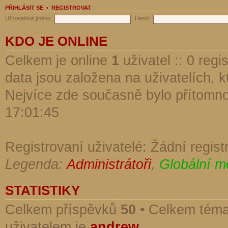
PŘIHLÁSIT SE
•
REGISTROVAT
Uživatelské jméno:
Heslo:
KDO JE ONLINE
Celkem je online
1
uživatel :: 0 reg
data jsou založena na uživatelích, kt
Nejvíce zde současně bylo přítomn
17:01:45
Registrovaní uživatelé: Žádní regist
Legenda:
Administrátoři
,
Globální m
STATISTIKY
Celkem příspěvků
50
• Celkem tém
uživatelem je
andrew