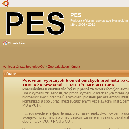
PES
Podpora efektivní spolupráce biomedicín
sféry 2009 - 2012
Obsah fóra
Vyhledat témata bez odpovědí
•
Zobrazit aktivní témata
FÓRUM
Porovnání vybraných biomedicínských předmětů bak
studijních programů LF MU; PřF MU; VUT Brno
Předkládáme k diskusi dílčí výstup jedné ze dvou klíčových aktivi
Jde o výměnu zkušeností, reciproční výměnu osvědčených forem vý
biomedicínských předmětů a vytvoření prostoru pro vzájemnou multil
komunikaci a spolupráci mezi zúčastněnými vzdělávacími institucem
MU a VUT).
…..jsou uvedeny sylaby, témata přednášek, praktických cvičení a uč
vybraných předmětů s biomedicínským zaměřením v rámci bakalářs
oborů na LF MU, PřF MU a VUT.