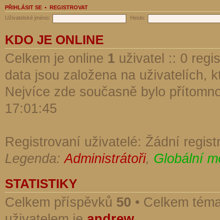
PŘIHLÁSIT SE
•
REGISTROVAT
Uživatelské jméno:
Heslo:
KDO JE ONLINE
Celkem je online
1
uživatel :: 0 reg
data jsou založena na uživatelích, kt
Nejvíce zde současně bylo přítomn
17:01:45
Registrovaní uživatelé: Žádní regist
Legenda:
Administrátoři
,
Globální m
STATISTIKY
Celkem příspěvků
50
• Celkem tém
uživatelem je
andrew