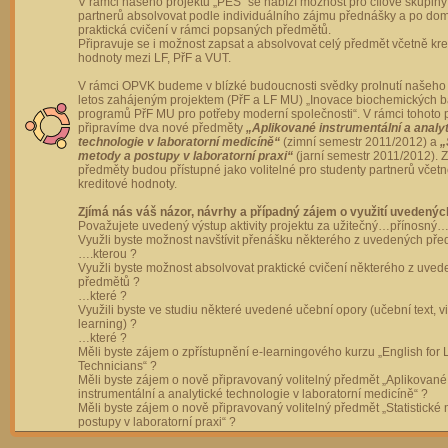
V rámci našeho projektu „PES“ se nabízí možnost pro cílové skupiny
partnerů absolvovat podle individuálního zájmu přednášky a po dom
praktická cvičení v rámci popsaných předmětů.
Připravuje se i možnost zapsat a absolvovat celý předmět včetně kre
hodnoty mezi LF, PřF a VUT.
V rámci OPVK budeme v blízké budoucnosti svědky prolnutí našeho 
letos zahájeným projektem (PřF a LF MU) „Inovace biochemických 
programů PřF MU pro potřeby moderní společnosti“. V rámci tohoto 
připravíme dva nové předměty
„Aplikované instrumentální a analy
technologie v laboratorní medicíně“
(zimní semestr 2011/2012) a
„
metody a postupy v laboratorní praxi“
(jarní semestr 2011/2012).
předměty budou přístupné jako volitelné pro studenty partnerů včet
kreditové hodnoty.
Zjímá nás váš názor, návrhy a případný zájem o využití uvedenýc
Považujete uvedený výstup aktivity projektu za užitečný…přínosný…
Využli byste možnost navštívit přenášku některého z uvedených př
….kterou ?
Využli byste možnost absolvovat praktické cvičení některého z uve
předmětů ?
…které ?
Využili byste ve studiu některé uvedené učební opory (učební text, v
learning) ?
…které ?
Měli byste zájem o zpřístupnění e-learningového kurzu „English for 
Technicians“ ?
Měli byste zájem o nově připravovaný volitelný předmět „Aplikované
instrumentální a analytické technologie v laboratorní medicíně“ ?
Měli byste zájem o nově připravovaný volitelný předmět „Statistické
postupy v laboratorní praxi“ ?