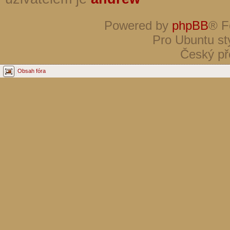
Powered by
phpBB
® F
Pro Ubuntu st
Český př
Obsah fóra