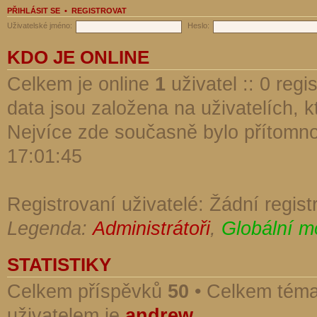
PŘIHLÁSIT SE
•
REGISTROVAT
Uživatelské jméno:
Heslo:
KDO JE ONLINE
Celkem je online
1
uživatel :: 0 reg
data jsou založena na uživatelích, kt
Nejvíce zde současně bylo přítomn
17:01:45
Registrovaní uživatelé: Žádní regist
Legenda:
Administrátoři
,
Globální m
STATISTIKY
Celkem příspěvků
50
• Celkem tém
uživatelem je
andrew