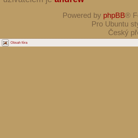
Powered by
phpBB
® F
Pro Ubuntu st
Český př
Obsah fóra