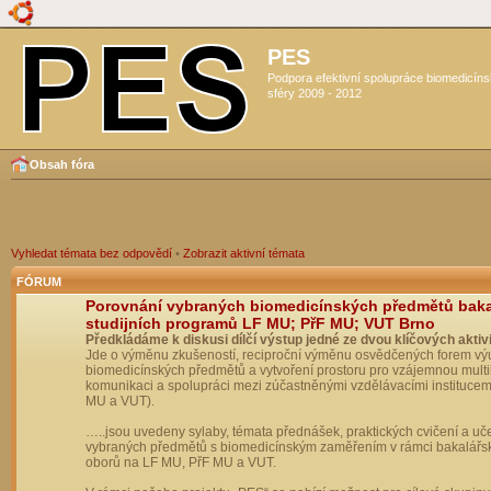
PES
Podpora efektivní spolupráce biomedicín
sféry 2009 - 2012
Obsah fóra
Vyhledat témata bez odpovědí
•
Zobrazit aktivní témata
FÓRUM
Porovnání vybraných biomedicínských předmětů bak
studijních programů LF MU; PřF MU; VUT Brno
Předkládáme k diskusi dílčí výstup jedné ze dvou klíčových aktivi
Jde o výměnu zkušeností, reciproční výměnu osvědčených forem vý
biomedicínských předmětů a vytvoření prostoru pro vzájemnou multil
komunikaci a spolupráci mezi zúčastněnými vzdělávacími institucem
MU a VUT).
…..jsou uvedeny sylaby, témata přednášek, praktických cvičení a uč
vybraných předmětů s biomedicínským zaměřením v rámci bakalářs
oborů na LF MU, PřF MU a VUT.