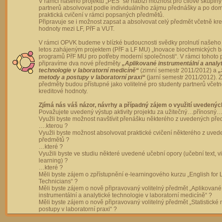
V rámci našeho projektu „PES“ se nabízí možnost pro cílové skupiny
partnerů absolvovat podle individuálního zájmu přednášky a po dom
praktická cvičení v rámci popsaných předmětů.
Připravuje se i možnost zapsat a absolvovat celý předmět včetně kre
hodnoty mezi LF, PřF a VUT.
V rámci OPVK budeme v blízké budoucnosti svědky prolnutí našeho 
letos zahájeným projektem (PřF a LF MU) „Inovace biochemických 
programů PřF MU pro potřeby moderní společnosti“. V rámci tohoto 
připravíme dva nové předměty
„Aplikované instrumentální a analy
technologie v laboratorní medicíně“
(zimní semestr 2011/2012) a
„
metody a postupy v laboratorní praxi“
(jarní semestr 2011/2012).
předměty budou přístupné jako volitelné pro studenty partnerů včet
kreditové hodnoty.
Zjímá nás váš názor, návrhy a případný zájem o využití uvedenýc
Považujete uvedený výstup aktivity projektu za užitečný…přínosný…
Využli byste možnost navštívit přenášku některého z uvedených př
….kterou ?
Využli byste možnost absolvovat praktické cvičení některého z uve
předmětů ?
…které ?
Využili byste ve studiu některé uvedené učební opory (učební text, v
learning) ?
…které ?
Měli byste zájem o zpřístupnění e-learningového kurzu „English for 
Technicians“ ?
Měli byste zájem o nově připravovaný volitelný předmět „Aplikované
instrumentální a analytické technologie v laboratorní medicíně“ ?
Měli byste zájem o nově připravovaný volitelný předmět „Statistické
postupy v laboratorní praxi“ ?