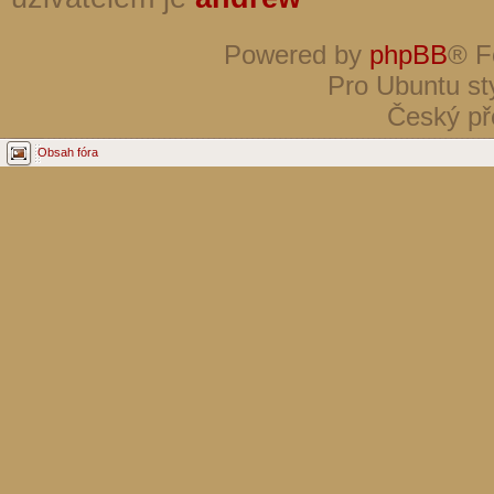
Powered by
phpBB
® F
Pro Ubuntu st
Český př
Obsah fóra