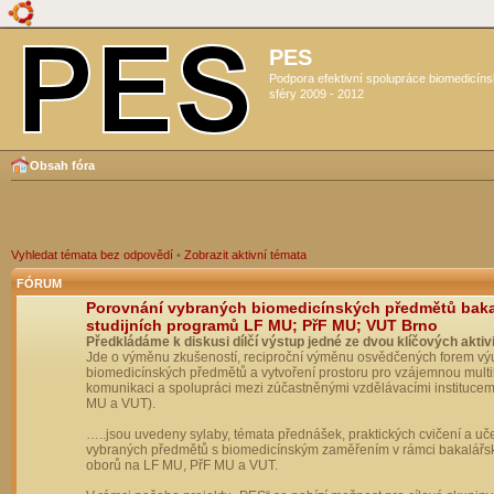
PES
Podpora efektivní spolupráce biomedicín
sféry 2009 - 2012
Obsah fóra
Vyhledat témata bez odpovědí
•
Zobrazit aktivní témata
FÓRUM
Porovnání vybraných biomedicínských předmětů bak
studijních programů LF MU; PřF MU; VUT Brno
Předkládáme k diskusi dílčí výstup jedné ze dvou klíčových aktivi
Jde o výměnu zkušeností, reciproční výměnu osvědčených forem vý
biomedicínských předmětů a vytvoření prostoru pro vzájemnou multil
komunikaci a spolupráci mezi zúčastněnými vzdělávacími institucem
MU a VUT).
…..jsou uvedeny sylaby, témata přednášek, praktických cvičení a uč
vybraných předmětů s biomedicínským zaměřením v rámci bakalářs
oborů na LF MU, PřF MU a VUT.