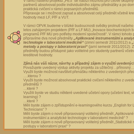
V rámci našeho projektu „PES“ se nabízí možnost pro cílové skupiny
partnerů absolvovat podle individuálního zájmu přednášky a po dom
praktická cvičení v rámci popsaných předmětů.
Připravuje se i možnost zapsat a absolvovat celý předmět včetně kre
hodnoty mezi LF, PřF a VUT.
V rámci OPVK budeme v blízké budoucnosti svědky prolnutí našeho 
letos zahájeným projektem (PřF a LF MU) „Inovace biochemických 
programů PřF MU pro potřeby moderní společnosti“. V rámci tohoto 
připravíme dva nové předměty
„Aplikované instrumentální a analy
technologie v laboratorní medicíně“
(zimní semestr 2011/2012) a
„
metody a postupy v laboratorní praxi“
(jarní semestr 2011/2012).
předměty budou přístupné jako volitelné pro studenty partnerů včet
kreditové hodnoty.
Zjímá nás váš názor, návrhy a případný zájem o využití uvedenýc
Považujete uvedený výstup aktivity projektu za užitečný…přínosný…
Využli byste možnost navštívit přenášku některého z uvedených př
….kterou ?
Využli byste možnost absolvovat praktické cvičení některého z uve
předmětů ?
…které ?
Využili byste ve studiu některé uvedené učební opory (učební text, v
learning) ?
…které ?
Měli byste zájem o zpřístupnění e-learningového kurzu „English for 
Technicians“ ?
Měli byste zájem o nově připravovaný volitelný předmět „Aplikované
instrumentální a analytické technologie v laboratorní medicíně“ ?
Měli byste zájem o nově připravovaný volitelný předmět „Statistické
postupy v laboratorní praxi“ ?