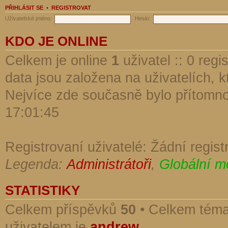
PŘIHLÁSIT SE
•
REGISTROVAT
Uživatelské jméno:
Heslo:
KDO JE ONLINE
Celkem je online
1
uživatel :: 0 reg
data jsou založena na uživatelích, kt
Nejvíce zde současně bylo přítomn
17:01:45
Registrovaní uživatelé: Žádní regist
Legenda:
Administrátoři
,
Globální m
STATISTIKY
Celkem příspěvků
50
• Celkem tém
uživatelem je
andrew