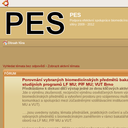
PES
Podpora efektivní spolupráce biomedicín
sféry 2009 - 2012
Obsah fóra
Vyhledat témata bez odpovědí
•
Zobrazit aktivní témata
FÓRUM
Porovnání vybraných biomedicínských předmětů bak
studijních programů LF MU; PřF MU; VUT Brno
Předkládáme k diskusi dílčí výstup jedné ze dvou klíčových aktivi
Jde o výměnu zkušeností, reciproční výměnu osvědčených forem vý
biomedicínských předmětů a vytvoření prostoru pro vzájemnou multil
komunikaci a spolupráci mezi zúčastněnými vzdělávacími institucem
MU a VUT).
…..jsou uvedeny sylaby, témata přednášek, praktických cvičení a uč
vybraných předmětů s biomedicínským zaměřením v rámci bakalářs
oborů na LF MU, PřF MU a VUT.