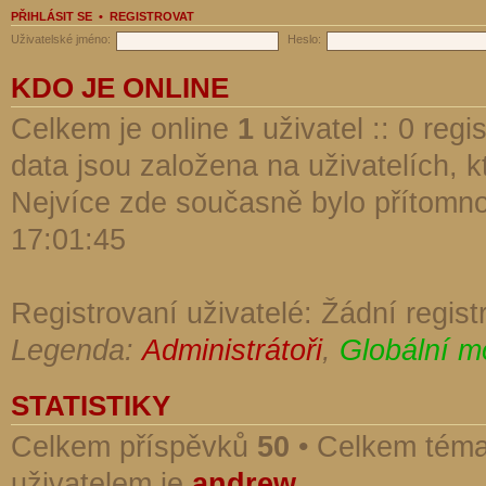
PŘIHLÁSIT SE
•
REGISTROVAT
Uživatelské jméno:
Heslo:
KDO JE ONLINE
Celkem je online
1
uživatel :: 0 reg
data jsou založena na uživatelích, kt
Nejvíce zde současně bylo přítomn
17:01:45
Registrovaní uživatelé: Žádní regist
Legenda:
Administrátoři
,
Globální m
STATISTIKY
Celkem příspěvků
50
• Celkem tém
uživatelem je
andrew