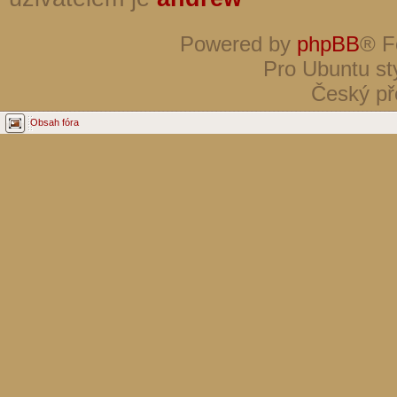
Powered by
phpBB
® F
Pro Ubuntu st
Český př
Obsah fóra