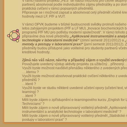
V rámci našeho projektu „PES“ se nabízí možnost pro cílové skupiny
partnerů absolvovat podle individuálního zájmu přednášky a po dom
praktická cvičení v rámci popsaných předmětů.
Připravuje se i možnost zapsat a absolvovat celý předmět včetně kre
hodnoty mezi LF, PřF a VUT.
V rámci OPVK budeme v blízké budoucnosti svědky prolnutí našeho 
letos zahájeným projektem (PřF a LF MU) „Inovace biochemických 
programů PřF MU pro potřeby moderní společnosti“. V rámci tohoto 
připravíme dva nové předměty
„Aplikované instrumentální a analy
technologie v laboratorní medicíně“
(zimní semestr 2011/2012) a
„
metody a postupy v laboratorní praxi“
(jarní semestr 2011/2012).
předměty budou přístupné jako volitelné pro studenty partnerů včet
kreditové hodnoty.
Zjímá nás váš názor, návrhy a případný zájem o využití uvedenýc
Považujete uvedený výstup aktivity projektu za užitečný…přínosný…
Využli byste možnost navštívit přenášku některého z uvedených př
….kterou ?
Využli byste možnost absolvovat praktické cvičení některého z uve
předmětů ?
…které ?
Využili byste ve studiu některé uvedené učební opory (učební text, v
learning) ?
…které ?
Měli byste zájem o zpřístupnění e-learningového kurzu „English for 
Technicians“ ?
Měli byste zájem o nově připravovaný volitelný předmět „Aplikované
instrumentální a analytické technologie v laboratorní medicíně“ ?
Měli byste zájem o nově připravovaný volitelný předmět „Statistické
postupy v laboratorní praxi“ ?