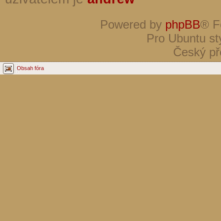
Powered by
phpBB
® F
Pro Ubuntu st
Český př
Obsah fóra