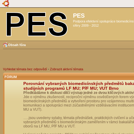
PES
Podpora efektivní spolupráce biomedicín
sféry 2009 - 2012
Obsah fóra
Vyhledat témata bez odpovědí
•
Zobrazit aktivní témata
FÓRUM
Porovnání vybraných biomedicínských předmětů bak
studijních programů LF MU; PřF MU; VUT Brno
Předkládáme k diskusi dílčí výstup jedné ze dvou klíčových aktivi
Jde o výměnu zkušeností, reciproční výměnu osvědčených forem vý
biomedicínských předmětů a vytvoření prostoru pro vzájemnou multil
komunikaci a spolupráci mezi zúčastněnými vzdělávacími institucem
MU a VUT).
…..jsou uvedeny sylaby, témata přednášek, praktických cvičení a uč
vybraných předmětů s biomedicínským zaměřením v rámci bakalářs
oborů na LF MU, PřF MU a VUT.