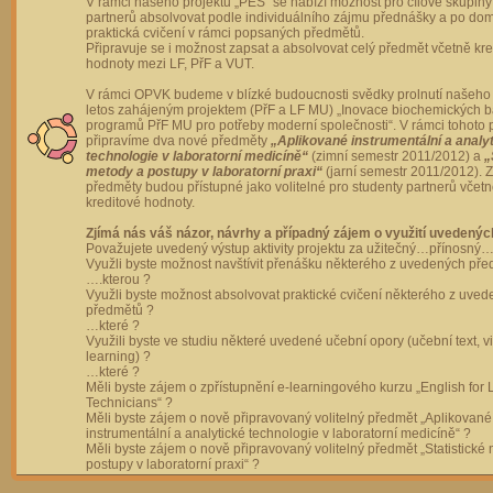
V rámci našeho projektu „PES“ se nabízí možnost pro cílové skupiny
partnerů absolvovat podle individuálního zájmu přednášky a po dom
praktická cvičení v rámci popsaných předmětů.
Připravuje se i možnost zapsat a absolvovat celý předmět včetně kre
hodnoty mezi LF, PřF a VUT.
V rámci OPVK budeme v blízké budoucnosti svědky prolnutí našeho 
letos zahájeným projektem (PřF a LF MU) „Inovace biochemických 
programů PřF MU pro potřeby moderní společnosti“. V rámci tohoto 
připravíme dva nové předměty
„Aplikované instrumentální a analy
technologie v laboratorní medicíně“
(zimní semestr 2011/2012) a
„
metody a postupy v laboratorní praxi“
(jarní semestr 2011/2012).
předměty budou přístupné jako volitelné pro studenty partnerů včet
kreditové hodnoty.
Zjímá nás váš názor, návrhy a případný zájem o využití uvedenýc
Považujete uvedený výstup aktivity projektu za užitečný…přínosný…
Využli byste možnost navštívit přenášku některého z uvedených př
….kterou ?
Využli byste možnost absolvovat praktické cvičení některého z uve
předmětů ?
…které ?
Využili byste ve studiu některé uvedené učební opory (učební text, v
learning) ?
…které ?
Měli byste zájem o zpřístupnění e-learningového kurzu „English for 
Technicians“ ?
Měli byste zájem o nově připravovaný volitelný předmět „Aplikované
instrumentální a analytické technologie v laboratorní medicíně“ ?
Měli byste zájem o nově připravovaný volitelný předmět „Statistické
postupy v laboratorní praxi“ ?