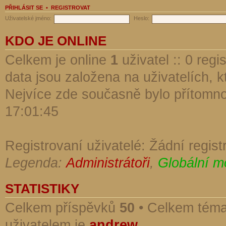
PŘIHLÁSIT SE
•
REGISTROVAT
Uživatelské jméno:
Heslo:
KDO JE ONLINE
Celkem je online
1
uživatel :: 0 reg
data jsou založena na uživatelích, kt
Nejvíce zde současně bylo přítomn
17:01:45
Registrovaní uživatelé: Žádní regist
Legenda:
Administrátoři
,
Globální m
STATISTIKY
Celkem příspěvků
50
• Celkem tém
uživatelem je
andrew