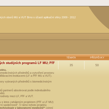
kých oborů MU a VUT Brno s účastí aplikační sféry 2009 - 2012
TÉMATA
PŘÍSPĚVKY
ých studijních programů LF MU; PřF
35
50
jektu.
medicínských předmětů a vytvoření prostoru
dělávacími institucemi (LF a PřF MU a VUT).
opory vybraných předmětů s biomedicínským
ů partnerů absolvovat podle individuálního
mětů.
 hodnoty mezi LF, PřF a VUT.
u s letos zahájeným projektem (PřF a LF MU)
 společnosti“. V rámci tohoto projektu
technologie v laboratorní medicíně“
(zimní