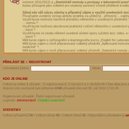
semestr 2011/2012) a
„Statistické metody a postupy v laboratorní praxi
budou přístupné jako volitelné pro studenty partnerů včetně přidělené kredit
Zjímá nás váš názor, návrhy a případný zájem o využití uvedených mo
Považujete uvedený výstup aktivity projektu za užitečný…přínosný….zajím
Využli byste možnost navštívit přenášku některého z uvedených předmětů 
….kterou ?
Využli byste možnost absolvovat praktické cvičení některého z uvedených
…které ?
Využili byste ve studiu některé uvedené učební opory (učební text, video, e-
…které ?
Měli byste zájem o zpřístupnění e-learningového kurzu „English for Laborat
Měli byste zájem o nově připravovaný volitelný předmět „Aplikované instrumen
medicíně“ ?
Měli byste zájem o nově připravovaný volitelný předmět „Statistické metody a
PŘIHLÁSIT SE
•
REGISTROVAT
Uživatelské jméno:
Heslo:
KDO JE ONLINE
Celkem je online
1
uživatel :: 0 registrovaných, 0 skrytých a 1 návštěvník (Tato data jsou z
Nejvíce zde současně bylo přítomno
6348
uživatelů dne ned 08. zář 2024 17:01:45
Registrovaní uživatelé: Žádní registrovaní uživatelé
Legenda:
Administrátoři
,
Globální moderátoři
STATISTIKY
Celkem příspěvků
50
• Celkem témat
35
• Celkem členů
42
• Nejnovějším uživatelem je
a