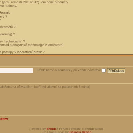
“
(jarní semestr 2011/2012). Zmíněné předměty
ové hodnoty.
žností.
avý ?
?
 předmětů ?
learning) ?
ory Technicians“ ?
tální a analytické technologie v laboratorní
 postupy v laboratorní praxi“ ?
|
Přihlásit mě automaticky při každé návštěvě
aložena na uživatelích, kteří byli aktivní za posledních 5 minut)
ndrew
Powered by
phpBB
® Forum Software © phpBB Group
Pro Ubuntu style by
Ishimaru Design