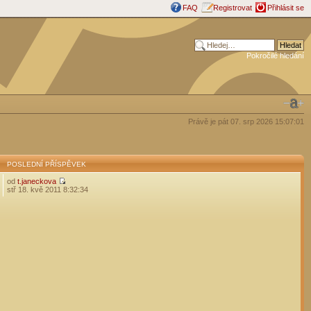
FAQ
Registrovat
Přihlásit se
Pokročilé hledání
Právě je pát 07. srp 2026 15:07:01
POSLEDNÍ PŘÍSPĚVEK
od
t.janeckova
stř 18. kvě 2011 8:32:34