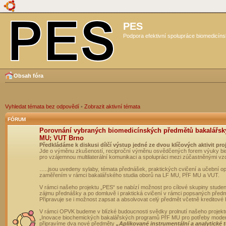
PES
Podpora efektivní spolupráce biomedicíns
Obsah fóra
Vyhledat témata bez odpovědí
•
Zobrazit aktivní témata
FÓRUM
Porovnání vybraných biomedicínských předmětů bakalářsk
MU; VUT Brno
Předkládáme k diskusi dílčí výstup jedné ze dvou klíčových aktivit pro
Jde o výměnu zkušeností, reciproční výměnu osvědčených forem výuky bio
pro vzájemnou multilaterální komunikaci a spolupráci mezi zúčastněnými vz
…..jsou uvedeny sylaby, témata přednášek, praktických cvičení a učební 
zaměřením v rámci bakalářského studia oborů na LF MU, PřF MU a VUT.
V rámci našeho projektu „PES“ se nabízí možnost pro cílové skupiny student
zájmu přednášky a po domluvě i praktická cvičení v rámci popsaných před
Připravuje se i možnost zapsat a absolvovat celý předmět včetně kreditové
V rámci OPVK budeme v blízké budoucnosti svědky prolnutí našeho projekt
„Inovace biochemických bakalářských programů PřF MU pro potřeby moderní
připravíme dva nové předměty
„Aplikované instrumentální a analytické 