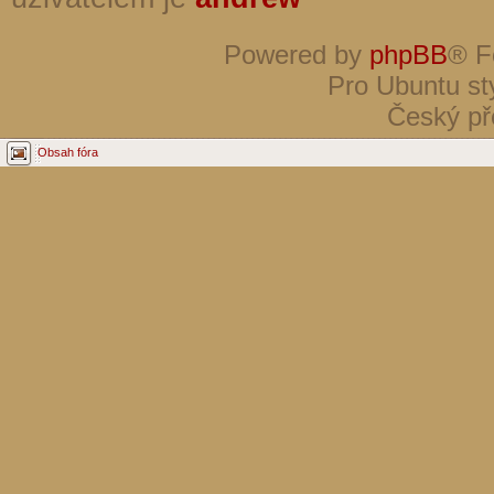
Powered by
phpBB
® F
Pro Ubuntu st
Český př
Obsah fóra