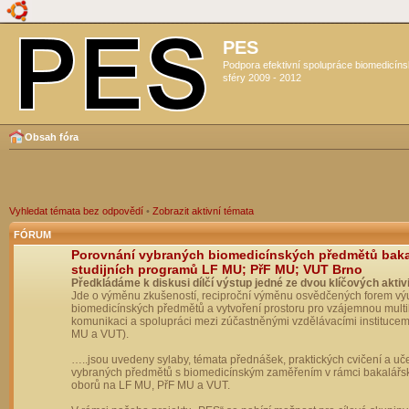
PES
Podpora efektivní spolupráce biomedicín
sféry 2009 - 2012
Obsah fóra
Vyhledat témata bez odpovědí
•
Zobrazit aktivní témata
FÓRUM
Porovnání vybraných biomedicínských předmětů bak
studijních programů LF MU; PřF MU; VUT Brno
Předkládáme k diskusi dílčí výstup jedné ze dvou klíčových aktivi
Jde o výměnu zkušeností, reciproční výměnu osvědčených forem vý
biomedicínských předmětů a vytvoření prostoru pro vzájemnou multil
komunikaci a spolupráci mezi zúčastněnými vzdělávacími institucem
MU a VUT).
…..jsou uvedeny sylaby, témata přednášek, praktických cvičení a uč
vybraných předmětů s biomedicínským zaměřením v rámci bakalářs
oborů na LF MU, PřF MU a VUT.