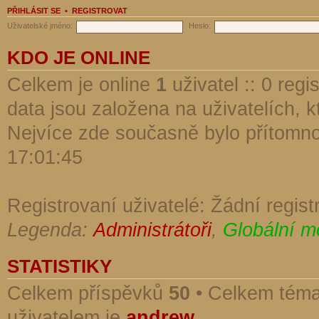
PŘIHLÁSIT SE
•
REGISTROVAT
Uživatelské jméno:
Heslo:
KDO JE ONLINE
Celkem je online
1
uživatel :: 0 reg
data jsou založena na uživatelích, kt
Nejvíce zde současně bylo přítomn
17:01:45
Registrovaní uživatelé: Žádní regist
Legenda:
Administrátoři
,
Globální m
STATISTIKY
Celkem příspěvků
50
• Celkem tém
uživatelem je
andrew