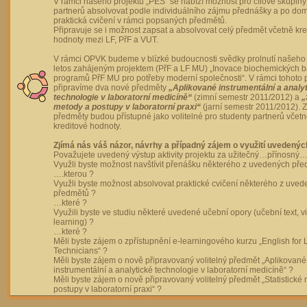
V rámci našeho projektu „PES“ se nabízí možnost pro cílové skupiny
partnerů absolvovat podle individuálního zájmu přednášky a po dom
praktická cvičení v rámci popsaných předmětů.
Připravuje se i možnost zapsat a absolvovat celý předmět včetně kre
hodnoty mezi LF, PřF a VUT.
V rámci OPVK budeme v blízké budoucnosti svědky prolnutí našeho 
letos zahájeným projektem (PřF a LF MU) „Inovace biochemických 
programů PřF MU pro potřeby moderní společnosti“. V rámci tohoto 
připravíme dva nové předměty
„Aplikované instrumentální a analy
technologie v laboratorní medicíně“
(zimní semestr 2011/2012) a
„
metody a postupy v laboratorní praxi“
(jarní semestr 2011/2012).
předměty budou přístupné jako volitelné pro studenty partnerů včet
kreditové hodnoty.
Zjímá nás váš názor, návrhy a případný zájem o využití uvedenýc
Považujete uvedený výstup aktivity projektu za užitečný…přínosný…
Využli byste možnost navštívit přenášku některého z uvedených př
….kterou ?
Využli byste možnost absolvovat praktické cvičení některého z uve
předmětů ?
…které ?
Využili byste ve studiu některé uvedené učební opory (učební text, v
learning) ?
…které ?
Měli byste zájem o zpřístupnění e-learningového kurzu „English for 
Technicians“ ?
Měli byste zájem o nově připravovaný volitelný předmět „Aplikované
instrumentální a analytické technologie v laboratorní medicíně“ ?
Měli byste zájem o nově připravovaný volitelný předmět „Statistické
postupy v laboratorní praxi“ ?