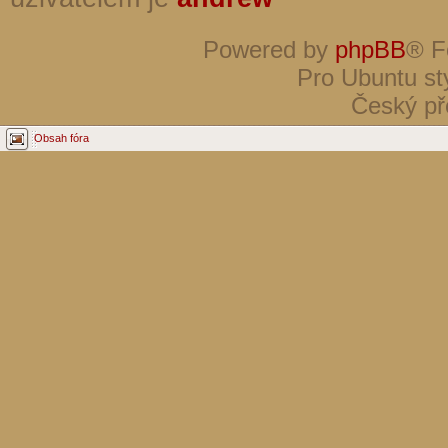
Powered by
phpBB
® F
Pro Ubuntu st
Český př
Obsah fóra