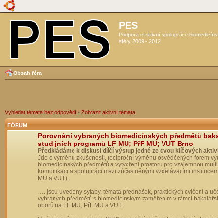
PES
Podpora efektivní spolupráce biomedicín
sféry 2009 - 2012
Obsah fóra
Vyhledat témata bez odpovědí
•
Zobrazit aktivní témata
FÓRUM
Porovnání vybraných biomedicínských předmětů bak
studijních programů LF MU; PřF MU; VUT Brno
Předkládáme k diskusi dílčí výstup jedné ze dvou klíčových aktivi
Jde o výměnu zkušeností, reciproční výměnu osvědčených forem vý
biomedicínských předmětů a vytvoření prostoru pro vzájemnou multil
komunikaci a spolupráci mezi zúčastněnými vzdělávacími institucem
MU a VUT).
…..jsou uvedeny sylaby, témata přednášek, praktických cvičení a uč
vybraných předmětů s biomedicínským zaměřením v rámci bakalářs
oborů na LF MU, PřF MU a VUT.