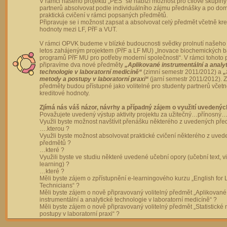
V rámci našeho projektu „PES“ se nabízí možnost pro cílové skupiny
partnerů absolvovat podle individuálního zájmu přednášky a po dom
praktická cvičení v rámci popsaných předmětů.
Připravuje se i možnost zapsat a absolvovat celý předmět včetně kre
hodnoty mezi LF, PřF a VUT.
V rámci OPVK budeme v blízké budoucnosti svědky prolnutí našeho 
letos zahájeným projektem (PřF a LF MU) „Inovace biochemických 
programů PřF MU pro potřeby moderní společnosti“. V rámci tohoto 
připravíme dva nové předměty
„Aplikované instrumentální a analy
technologie v laboratorní medicíně“
(zimní semestr 2011/2012) a
„
metody a postupy v laboratorní praxi“
(jarní semestr 2011/2012).
předměty budou přístupné jako volitelné pro studenty partnerů včet
kreditové hodnoty.
Zjímá nás váš názor, návrhy a případný zájem o využití uvedenýc
Považujete uvedený výstup aktivity projektu za užitečný…přínosný…
Využli byste možnost navštívit přenášku některého z uvedených př
….kterou ?
Využli byste možnost absolvovat praktické cvičení některého z uve
předmětů ?
…které ?
Využili byste ve studiu některé uvedené učební opory (učební text, v
learning) ?
…které ?
Měli byste zájem o zpřístupnění e-learningového kurzu „English for 
Technicians“ ?
Měli byste zájem o nově připravovaný volitelný předmět „Aplikované
instrumentální a analytické technologie v laboratorní medicíně“ ?
Měli byste zájem o nově připravovaný volitelný předmět „Statistické
postupy v laboratorní praxi“ ?