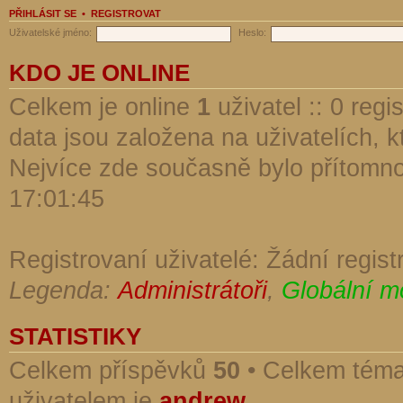
PŘIHLÁSIT SE
•
REGISTROVAT
Uživatelské jméno:
Heslo:
KDO JE ONLINE
Celkem je online
1
uživatel :: 0 reg
data jsou založena na uživatelích, kt
Nejvíce zde současně bylo přítomn
17:01:45
Registrovaní uživatelé: Žádní regist
Legenda:
Administrátoři
,
Globální m
STATISTIKY
Celkem příspěvků
50
• Celkem tém
uživatelem je
andrew