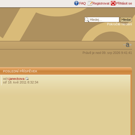
FAQ
Registrovat
Přihlásit se
Pokročilé hledání
Právě je ned 09. srp 2026 9:41:41
POSLEDNÍ PŘÍSPĚVEK
od
t.janeckova
stř 18. kvě 2011 8:32:34