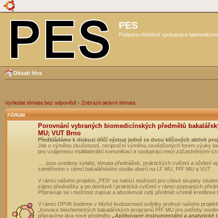
PES
Podpora efektivní spolupráce biomedicíns
Obsah fóra
Vyhledat témata bez odpovědí
•
Zobrazit aktivní témata
FÓRUM
Porovnání vybraných biomedicínských předmětů bakalářsk
MU; VUT Brno
Předkládáme k diskusi dílčí výstup jedné ze dvou klíčových aktivit pro
Jde o výměnu zkušeností, reciproční výměnu osvědčených forem výuky bio
pro vzájemnou multilaterální komunikaci a spolupráci mezi zúčastněnými vz
…..jsou uvedeny sylaby, témata přednášek, praktických cvičení a učební 
zaměřením v rámci bakalářského studia oborů na LF MU, PřF MU a VUT.
V rámci našeho projektu „PES“ se nabízí možnost pro cílové skupiny student
zájmu přednášky a po domluvě i praktická cvičení v rámci popsaných před
Připravuje se i možnost zapsat a absolvovat celý předmět včetně kreditové
V rámci OPVK budeme v blízké budoucnosti svědky prolnutí našeho projekt
„Inovace biochemických bakalářských programů PřF MU pro potřeby moderní
připravíme dva nové předměty
„Aplikované instrumentální a analytické 