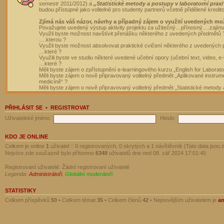
semestr 2011/2012) a
„Statistické metody a postupy v laboratorní praxi
budou přístupné jako volitelné pro studenty partnerů včetně přidělené kredit
Zjímá nás váš názor, návrhy a případný zájem o využití uvedených mo
Považujete uvedený výstup aktivity projektu za užitečný…přínosný….zajím
Využli byste možnost navštívit přenášku některého z uvedených předmětů 
….kterou ?
Využli byste možnost absolvovat praktické cvičení některého z uvedených
…které ?
Využili byste ve studiu některé uvedené učební opory (učební text, video, e-
…které ?
Měli byste zájem o zpřístupnění e-learningového kurzu „English for Laborat
Měli byste zájem o nově připravovaný volitelný předmět „Aplikované instrumen
medicíně“ ?
Měli byste zájem o nově připravovaný volitelný předmět „Statistické metody a
PŘIHLÁSIT SE
•
REGISTROVAT
Uživatelské jméno:
Heslo:
KDO JE ONLINE
Celkem je online
1
uživatel :: 0 registrovaných, 0 skrytých a 1 návštěvník (Tato data jsou z
Nejvíce zde současně bylo přítomno
6348
uživatelů dne ned 08. zář 2024 17:01:45
Registrovaní uživatelé: Žádní registrovaní uživatelé
Legenda:
Administrátoři
,
Globální moderátoři
STATISTIKY
Celkem příspěvků
50
• Celkem témat
35
• Celkem členů
42
• Nejnovějším uživatelem je
a