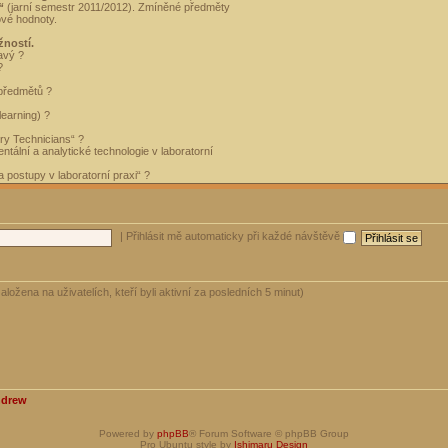
“
(jarní semestr 2011/2012). Zmíněné předměty
ové hodnoty.
žností.
avý ?
?
 předmětů ?
learning) ?
ory Technicians“ ?
tální a analytické technologie v laboratorní
 postupy v laboratorní praxi“ ?
|
Přihlásit mě automaticky při každé návštěvě
aložena na uživatelích, kteří byli aktivní za posledních 5 minut)
ndrew
Powered by
phpBB
® Forum Software © phpBB Group
Pro Ubuntu style by
Ishimaru Design