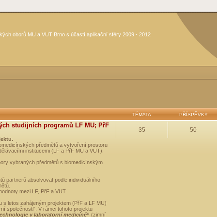
kých oborů MU a VUT Brno s účastí aplikační sféry 2009 - 2012
TÉMATA
PŘÍSPĚVKY
ých studijních programů LF MU; PřF
35
50
jektu.
medicínských předmětů a vytvoření prostoru
dělávacími institucemi (LF a PřF MU a VUT).
opory vybraných předmětů s biomedicínským
ů partnerů absolvovat podle individuálního
mětů.
 hodnoty mezi LF, PřF a VUT.
u s letos zahájeným projektem (PřF a LF MU)
 společnosti“. V rámci tohoto projektu
technologie v laboratorní medicíně“
(zimní