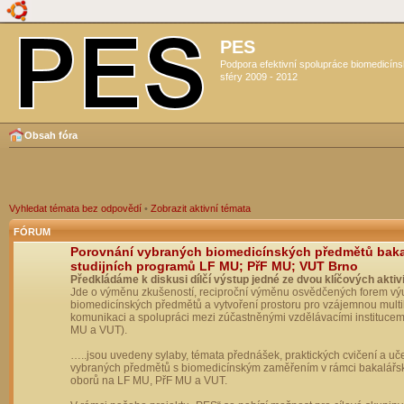
PES
Podpora efektivní spolupráce biomedicín
sféry 2009 - 2012
Obsah fóra
Vyhledat témata bez odpovědí
•
Zobrazit aktivní témata
FÓRUM
Porovnání vybraných biomedicínských předmětů bak
studijních programů LF MU; PřF MU; VUT Brno
Předkládáme k diskusi dílčí výstup jedné ze dvou klíčových aktivi
Jde o výměnu zkušeností, reciproční výměnu osvědčených forem vý
biomedicínských předmětů a vytvoření prostoru pro vzájemnou multil
komunikaci a spolupráci mezi zúčastněnými vzdělávacími institucem
MU a VUT).
…..jsou uvedeny sylaby, témata přednášek, praktických cvičení a uč
vybraných předmětů s biomedicínským zaměřením v rámci bakalářs
oborů na LF MU, PřF MU a VUT.