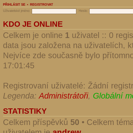
PŘIHLÁSIT SE
•
REGISTROVAT
Uživatelské jméno:
Heslo:
KDO JE ONLINE
Celkem je online
1
uživatel :: 0 reg
data jsou založena na uživatelích, kt
Nejvíce zde současně bylo přítomn
17:01:45
Registrovaní uživatelé: Žádní regist
Legenda:
Administrátoři
,
Globální m
STATISTIKY
Celkem příspěvků
50
• Celkem tém
uživatelem je
andrew