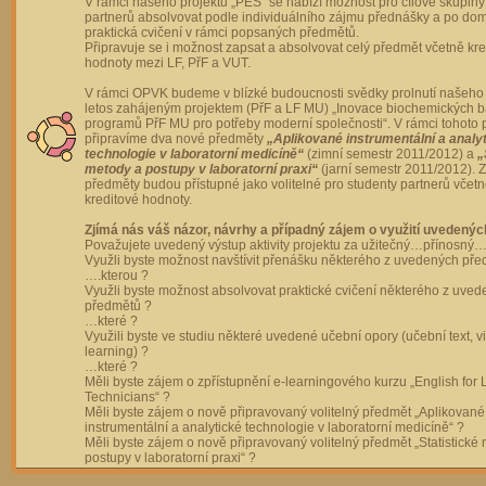
V rámci našeho projektu „PES“ se nabízí možnost pro cílové skupiny
partnerů absolvovat podle individuálního zájmu přednášky a po dom
praktická cvičení v rámci popsaných předmětů.
Připravuje se i možnost zapsat a absolvovat celý předmět včetně kre
hodnoty mezi LF, PřF a VUT.
V rámci OPVK budeme v blízké budoucnosti svědky prolnutí našeho 
letos zahájeným projektem (PřF a LF MU) „Inovace biochemických 
programů PřF MU pro potřeby moderní společnosti“. V rámci tohoto 
připravíme dva nové předměty
„Aplikované instrumentální a analy
technologie v laboratorní medicíně“
(zimní semestr 2011/2012) a
„
metody a postupy v laboratorní praxi“
(jarní semestr 2011/2012).
předměty budou přístupné jako volitelné pro studenty partnerů včet
kreditové hodnoty.
Zjímá nás váš názor, návrhy a případný zájem o využití uvedenýc
Považujete uvedený výstup aktivity projektu za užitečný…přínosný…
Využli byste možnost navštívit přenášku některého z uvedených př
….kterou ?
Využli byste možnost absolvovat praktické cvičení některého z uve
předmětů ?
…které ?
Využili byste ve studiu některé uvedené učební opory (učební text, v
learning) ?
…které ?
Měli byste zájem o zpřístupnění e-learningového kurzu „English for 
Technicians“ ?
Měli byste zájem o nově připravovaný volitelný předmět „Aplikované
instrumentální a analytické technologie v laboratorní medicíně“ ?
Měli byste zájem o nově připravovaný volitelný předmět „Statistické
postupy v laboratorní praxi“ ?