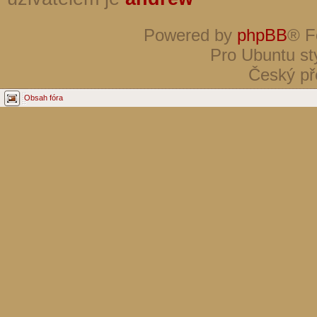
Powered by
phpBB
® F
Pro Ubuntu st
Český př
Obsah fóra