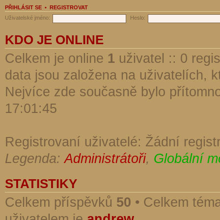
PŘIHLÁSIT SE
•
REGISTROVAT
Uživatelské jméno:
Heslo:
KDO JE ONLINE
Celkem je online
1
uživatel :: 0 reg
data jsou založena na uživatelích, kt
Nejvíce zde současně bylo přítomn
17:01:45
Registrovaní uživatelé: Žádní regist
Legenda:
Administrátoři
,
Globální m
STATISTIKY
Celkem příspěvků
50
• Celkem tém
uživatelem je
andrew