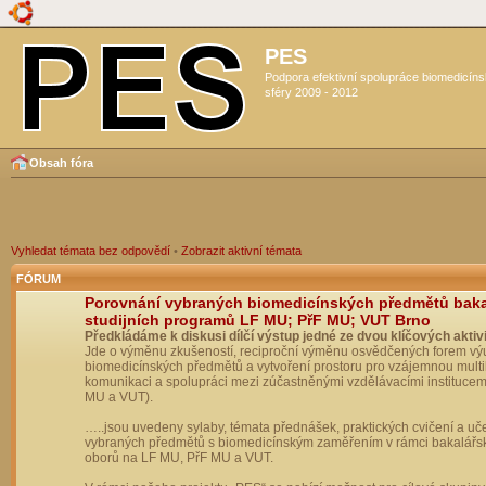
PES
Podpora efektivní spolupráce biomedicín
sféry 2009 - 2012
Obsah fóra
Vyhledat témata bez odpovědí
•
Zobrazit aktivní témata
FÓRUM
Porovnání vybraných biomedicínských předmětů bak
studijních programů LF MU; PřF MU; VUT Brno
Předkládáme k diskusi dílčí výstup jedné ze dvou klíčových aktivi
Jde o výměnu zkušeností, reciproční výměnu osvědčených forem vý
biomedicínských předmětů a vytvoření prostoru pro vzájemnou multil
komunikaci a spolupráci mezi zúčastněnými vzdělávacími institucem
MU a VUT).
…..jsou uvedeny sylaby, témata přednášek, praktických cvičení a uč
vybraných předmětů s biomedicínským zaměřením v rámci bakalářs
oborů na LF MU, PřF MU a VUT.