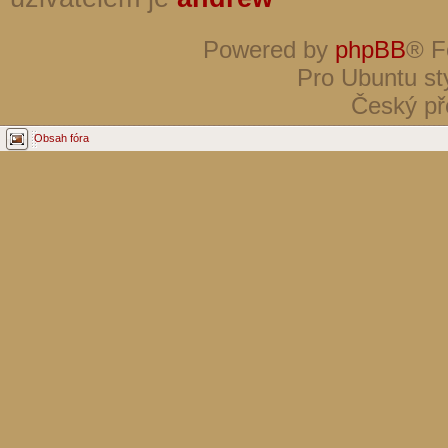
Powered by
phpBB
® F
Pro Ubuntu st
Český př
Obsah fóra