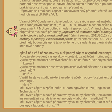
V rámci našeho projektu „PES“ se nabízí možnost pro cílové skupiny
partnerů absolvovat podle individuálního zájmu přednášky a po dom
praktická cvičení v rámci popsaných předmětů.
Připravuje se i možnost zapsat a absolvovat celý předmět včetně kre
hodnoty mezi LF, PřF a VUT.
V rámci OPVK budeme v blízké budoucnosti svědky prolnutí našeho 
letos zahájeným projektem (PřF a LF MU) „Inovace biochemických 
programů PřF MU pro potřeby moderní společnosti“. V rámci tohoto 
připravíme dva nové předměty
„Aplikované instrumentální a analy
technologie v laboratorní medicíně“
(zimní semestr 2011/2012) a
„
metody a postupy v laboratorní praxi“
(jarní semestr 2011/2012).
předměty budou přístupné jako volitelné pro studenty partnerů včet
kreditové hodnoty.
Zjímá nás váš názor, návrhy a případný zájem o využití uvedenýc
Považujete uvedený výstup aktivity projektu za užitečný…přínosný…
Využli byste možnost navštívit přenášku některého z uvedených př
….kterou ?
Využli byste možnost absolvovat praktické cvičení některého z uve
předmětů ?
…které ?
Využili byste ve studiu některé uvedené učební opory (učební text, v
learning) ?
…které ?
Měli byste zájem o zpřístupnění e-learningového kurzu „English for 
Technicians“ ?
Měli byste zájem o nově připravovaný volitelný předmět „Aplikované
instrumentální a analytické technologie v laboratorní medicíně“ ?
Měli byste zájem o nově připravovaný volitelný předmět „Statistické
postupy v laboratorní praxi“ ?