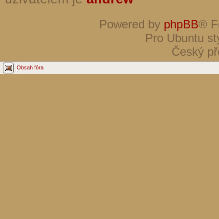
Powered by
phpBB
® F
Pro Ubuntu st
Český př
Obsah fóra