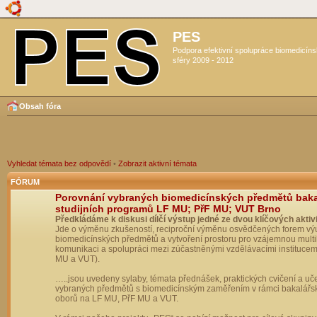
PES
Podpora efektivní spolupráce biomedicín
sféry 2009 - 2012
Obsah fóra
Vyhledat témata bez odpovědí
•
Zobrazit aktivní témata
FÓRUM
Porovnání vybraných biomedicínských předmětů bak
studijních programů LF MU; PřF MU; VUT Brno
Předkládáme k diskusi dílčí výstup jedné ze dvou klíčových aktivi
Jde o výměnu zkušeností, reciproční výměnu osvědčených forem vý
biomedicínských předmětů a vytvoření prostoru pro vzájemnou multil
komunikaci a spolupráci mezi zúčastněnými vzdělávacími institucem
MU a VUT).
…..jsou uvedeny sylaby, témata přednášek, praktických cvičení a uč
vybraných předmětů s biomedicínským zaměřením v rámci bakalářs
oborů na LF MU, PřF MU a VUT.