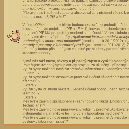
V rámci našeho projektu „PES“ se nabízí možnost pro cílové skupiny
partnerů absolvovat podle individuálního zájmu přednášky a po dom
praktická cvičení v rámci popsaných předmětů.
Připravuje se i možnost zapsat a absolvovat celý předmět včetně kre
hodnoty mezi LF, PřF a VUT.
V rámci OPVK budeme v blízké budoucnosti svědky prolnutí našeho 
letos zahájeným projektem (PřF a LF MU) „Inovace biochemických 
programů PřF MU pro potřeby moderní společnosti“. V rámci tohoto 
připravíme dva nové předměty
„Aplikované instrumentální a analy
technologie v laboratorní medicíně“
(zimní semestr 2011/2012) a
„
metody a postupy v laboratorní praxi“
(jarní semestr 2011/2012).
předměty budou přístupné jako volitelné pro studenty partnerů včet
kreditové hodnoty.
Zjímá nás váš názor, návrhy a případný zájem o využití uvedenýc
Považujete uvedený výstup aktivity projektu za užitečný…přínosný…
Využli byste možnost navštívit přenášku některého z uvedených př
….kterou ?
Využli byste možnost absolvovat praktické cvičení některého z uve
předmětů ?
…které ?
Využili byste ve studiu některé uvedené učební opory (učební text, v
learning) ?
…které ?
Měli byste zájem o zpřístupnění e-learningového kurzu „English for 
Technicians“ ?
Měli byste zájem o nově připravovaný volitelný předmět „Aplikované
instrumentální a analytické technologie v laboratorní medicíně“ ?
Měli byste zájem o nově připravovaný volitelný předmět „Statistické
postupy v laboratorní praxi“ ?