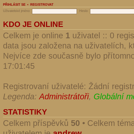
PŘIHLÁSIT SE
•
REGISTROVAT
Uživatelské jméno:
Heslo:
KDO JE ONLINE
Celkem je online
1
uživatel :: 0 reg
data jsou založena na uživatelích, kt
Nejvíce zde současně bylo přítomn
17:01:45
Registrovaní uživatelé: Žádní regist
Legenda:
Administrátoři
,
Globální m
STATISTIKY
Celkem příspěvků
50
• Celkem tém
uživatelem je
andrew