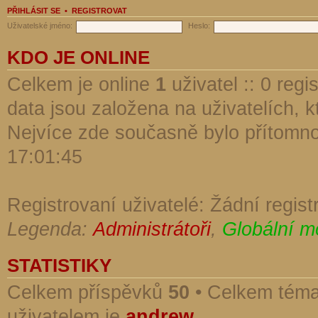
PŘIHLÁSIT SE
•
REGISTROVAT
Uživatelské jméno:
Heslo:
KDO JE ONLINE
Celkem je online
1
uživatel :: 0 reg
data jsou založena na uživatelích, kt
Nejvíce zde současně bylo přítomn
17:01:45
Registrovaní uživatelé: Žádní regist
Legenda:
Administrátoři
,
Globální m
STATISTIKY
Celkem příspěvků
50
• Celkem tém
uživatelem je
andrew