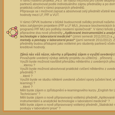
V rámci našeho projektu „PES“ se nabízí možnost pro cílové skupiny
partnerů absolvovat podle individuálního zájmu přednášky a po dom
praktická cvičení v rámci popsaných předmětů.
Připravuje se i možnost zapsat a absolvovat celý předmět včetně kre
hodnoty mezi LF, PřF a VUT.
V rámci OPVK budeme v blízké budoucnosti svědky prolnutí našeho 
letos zahájeným projektem (PřF a LF MU) „Inovace biochemických 
programů PřF MU pro potřeby moderní společnosti“. V rámci tohoto 
připravíme dva nové předměty
„Aplikované instrumentální a analy
technologie v laboratorní medicíně“
(zimní semestr 2011/2012) a
„
metody a postupy v laboratorní praxi“
(jarní semestr 2011/2012).
předměty budou přístupné jako volitelné pro studenty partnerů včet
kreditové hodnoty.
Zjímá nás váš názor, návrhy a případný zájem o využití uvedenýc
Považujete uvedený výstup aktivity projektu za užitečný…přínosný…
Využli byste možnost navštívit přenášku některého z uvedených př
….kterou ?
Využli byste možnost absolvovat praktické cvičení některého z uve
předmětů ?
…které ?
Využili byste ve studiu některé uvedené učební opory (učební text, v
learning) ?
…které ?
Měli byste zájem o zpřístupnění e-learningového kurzu „English for 
Technicians“ ?
Měli byste zájem o nově připravovaný volitelný předmět „Aplikované
instrumentální a analytické technologie v laboratorní medicíně“ ?
Měli byste zájem o nově připravovaný volitelný předmět „Statistické
postupy v laboratorní praxi“ ?