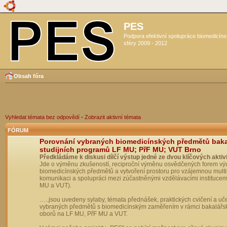
PES
Podpora efektivní spolupráce biomedicín
sféry 2009 - 2012
Obsah fóra
Vyhledat témata bez odpovědí
•
Zobrazit aktivní témata
FÓRUM
Porovnání vybraných biomedicínských předmětů bak
studijních programů LF MU; PřF MU; VUT Brno
Předkládáme k diskusi dílčí výstup jedné ze dvou klíčových aktivi
Jde o výměnu zkušeností, reciproční výměnu osvědčených forem vý
biomedicínských předmětů a vytvoření prostoru pro vzájemnou multil
komunikaci a spolupráci mezi zúčastněnými vzdělávacími institucem
MU a VUT).
…..jsou uvedeny sylaby, témata přednášek, praktických cvičení a uč
vybraných předmětů s biomedicínským zaměřením v rámci bakalářs
oborů na LF MU, PřF MU a VUT.