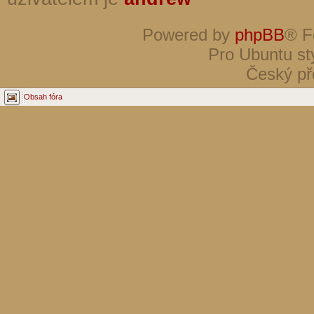
Powered by
phpBB
® F
Pro Ubuntu st
Český př
Obsah fóra