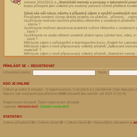
semestr 2011/2012) a
„Statistické metody a postupy v laboratorní praxi
budou přístupné jako volitelné pro studenty partnerů včetně přidělené kredit
Zjímá nás váš názor, návrhy a případný zájem o využití uvedených mo
Považujete uvedený výstup aktivity projektu za užitečný…přínosný….zajím
Využli byste možnost navštívit přenášku některého z uvedených předmětů 
….kterou ?
Využli byste možnost absolvovat praktické cvičení některého z uvedených
…které ?
Využili byste ve studiu některé uvedené učební opory (učební text, video, e-
…které ?
Měli byste zájem o zpřístupnění e-learningového kurzu „English for Laborat
Měli byste zájem o nově připravovaný volitelný předmět „Aplikované instrumen
medicíně“ ?
Měli byste zájem o nově připravovaný volitelný předmět „Statistické metody a
PŘIHLÁSIT SE
•
REGISTROVAT
Uživatelské jméno:
Heslo:
KDO JE ONLINE
Celkem je online
1
uživatel :: 0 registrovaných, 0 skrytých a 1 návštěvník (Tato data jsou z
Nejvíce zde současně bylo přítomno
6348
uživatelů dne ned 08. zář 2024 17:01:45
Registrovaní uživatelé: Žádní registrovaní uživatelé
Legenda:
Administrátoři
,
Globální moderátoři
STATISTIKY
Celkem příspěvků
50
• Celkem témat
35
• Celkem členů
42
• Nejnovějším uživatelem je
a