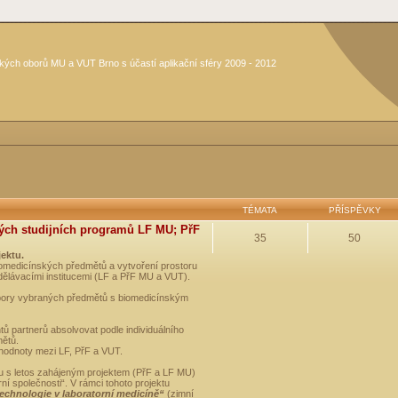
kých oborů MU a VUT Brno s účastí aplikační sféry 2009 - 2012
TÉMATA
PŘÍSPĚVKY
ých studijních programů LF MU; PřF
35
50
jektu.
medicínských předmětů a vytvoření prostoru
dělávacími institucemi (LF a PřF MU a VUT).
opory vybraných předmětů s biomedicínským
ů partnerů absolvovat podle individuálního
mětů.
 hodnoty mezi LF, PřF a VUT.
u s letos zahájeným projektem (PřF a LF MU)
 společnosti“. V rámci tohoto projektu
technologie v laboratorní medicíně“
(zimní