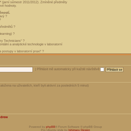
“
(jarní semestr 2011/2012). Zmíněné předměty
ové hodnoty.
žností.
avý ?
?
 předmětů ?
learning) ?
ory Technicians“ ?
tální a analytické technologie v laboratorní
 postupy v laboratorní praxi“ ?
|
Přihlásit mě automaticky při každé návštěvě
aložena na uživatelích, kteří byli aktivní za posledních 5 minut)
ndrew
Powered by
phpBB
® Forum Software © phpBB Group
Pro Ubuntu style by
Ishimaru Design