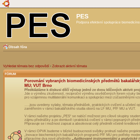
PES
Podpora efektivní spolupráce biomedicíns
Obsah fóra
Vyhledat témata bez odpovědí
•
Zobrazit aktivní témata
FÓRUM
Porovnání vybraných biomedicínských předmětů bakalářsk
MU; VUT Brno
Předkládáme k diskusi dílčí výstup jedné ze dvou klíčových aktivit pro
Jde o výměnu zkušeností, reciproční výměnu osvědčených forem výuky bio
pro vzájemnou multilaterální komunikaci a spolupráci mezi zúčastněnými vz
…..jsou uvedeny sylaby, témata přednášek, praktických cvičení a učební 
zaměřením v rámci bakalářského studia oborů na LF MU, PřF MU a VUT.
V rámci našeho projektu „PES“ se nabízí možnost pro cílové skupiny student
zájmu přednášky a po domluvě i praktická cvičení v rámci popsaných před
Připravuje se i možnost zapsat a absolvovat celý předmět včetně kreditové
V rámci OPVK budeme v blízké budoucnosti svědky prolnutí našeho projekt
„Inovace biochemických bakalářských programů PřF MU pro potřeby moderní
připravíme dva nové předměty
„Aplikované instrumentální a analytické 