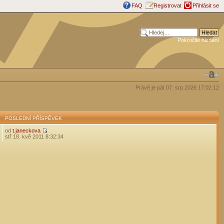
FAQ
Registrovat
Přihlásit se
Pokročilé hledání
Právě je pát 07. srp 2026 17:02:12
POSLEDNÍ PŘÍSPĚVEK
od
t.janeckova
stř 18. kvě 2011 8:32:34