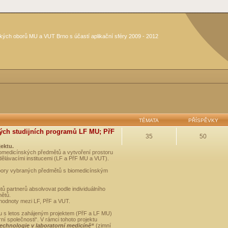
kých oborů MU a VUT Brno s účastí aplikační sféry 2009 - 2012
TÉMATA
PŘÍSPĚVKY
ých studijních programů LF MU; PřF
35
50
jektu.
medicínských předmětů a vytvoření prostoru
dělávacími institucemi (LF a PřF MU a VUT).
opory vybraných předmětů s biomedicínským
ů partnerů absolvovat podle individuálního
mětů.
 hodnoty mezi LF, PřF a VUT.
u s letos zahájeným projektem (PřF a LF MU)
 společnosti“. V rámci tohoto projektu
technologie v laboratorní medicíně“
(zimní