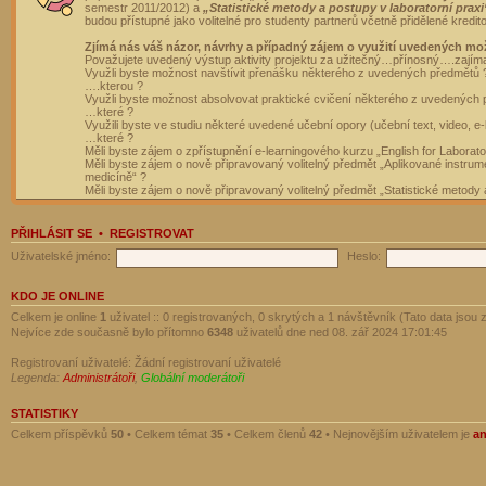
semestr 2011/2012) a
„Statistické metody a postupy v laboratorní praxi
budou přístupné jako volitelné pro studenty partnerů včetně přidělené kredit
Zjímá nás váš názor, návrhy a případný zájem o využití uvedených mo
Považujete uvedený výstup aktivity projektu za užitečný…přínosný….zajím
Využli byste možnost navštívit přenášku některého z uvedených předmětů 
….kterou ?
Využli byste možnost absolvovat praktické cvičení některého z uvedených
…které ?
Využili byste ve studiu některé uvedené učební opory (učební text, video, e-
…které ?
Měli byste zájem o zpřístupnění e-learningového kurzu „English for Laborat
Měli byste zájem o nově připravovaný volitelný předmět „Aplikované instrumen
medicíně“ ?
Měli byste zájem o nově připravovaný volitelný předmět „Statistické metody a
PŘIHLÁSIT SE
•
REGISTROVAT
Uživatelské jméno:
Heslo:
KDO JE ONLINE
Celkem je online
1
uživatel :: 0 registrovaných, 0 skrytých a 1 návštěvník (Tato data jsou z
Nejvíce zde současně bylo přítomno
6348
uživatelů dne ned 08. zář 2024 17:01:45
Registrovaní uživatelé: Žádní registrovaní uživatelé
Legenda:
Administrátoři
,
Globální moderátoři
STATISTIKY
Celkem příspěvků
50
• Celkem témat
35
• Celkem členů
42
• Nejnovějším uživatelem je
a