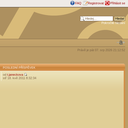
FAQ
Registrovat
Přihlásit se
Pokročilé hledání
Právě je pát 07. srp 2026 21:12:52
POSLEDNÍ PŘÍSPĚVEK
od
t.janeckova
stř 18. kvě 2011 8:32:34