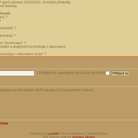
“
(jarní semestr 2011/2012). Zmíněné předměty
ové hodnoty.
žností.
avý ?
?
 předmětů ?
learning) ?
ory Technicians“ ?
tální a analytické technologie v laboratorní
 postupy v laboratorní praxi“ ?
|
Přihlásit mě automaticky při každé návštěvě
aložena na uživatelích, kteří byli aktivní za posledních 5 minut)
ndrew
Powered by
phpBB
® Forum Software © phpBB Group
Pro Ubuntu style by
Ishimaru Design