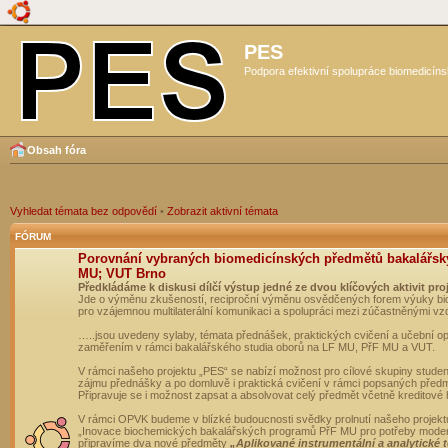
PES
Podpora efektivní spolupráce biomedicíns
Obsah fóra
Vyhledat témata bez odpovědí
•
Zobrazit aktivní témata
FÓRUM
Porovnání vybraných biomedicínských předmětů bakalářsk
MU; VUT Brno
Předkládáme k diskusi dílčí výstup jedné ze dvou klíčových aktivit pro
Jde o výměnu zkušeností, reciproční výměnu osvědčených forem výuky bio
pro vzájemnou multilaterální komunikaci a spolupráci mezi zúčastněnými vz
…..jsou uvedeny sylaby, témata přednášek, praktických cvičení a učební 
zaměřením v rámci bakalářského studia oborů na LF MU, PřF MU a VUT.
V rámci našeho projektu „PES“ se nabízí možnost pro cílové skupiny student
zájmu přednášky a po domluvě i praktická cvičení v rámci popsaných před
Připravuje se i možnost zapsat a absolvovat celý předmět včetně kreditové
V rámci OPVK budeme v blízké budoucnosti svědky prolnutí našeho projekt
„Inovace biochemických bakalářských programů PřF MU pro potřeby moderní
připravíme dva nové předměty
„Aplikované instrumentální a analytické 