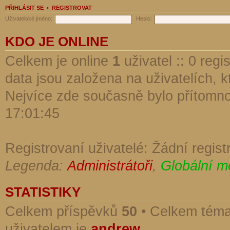
PŘIHLÁSIT SE
•
REGISTROVAT
Uživatelské jméno:
Heslo:
KDO JE ONLINE
Celkem je online
1
uživatel :: 0 reg
data jsou založena na uživatelích, kt
Nejvíce zde současně bylo přítomn
17:01:45
Registrovaní uživatelé: Žádní regist
Legenda:
Administrátoři
,
Globální m
STATISTIKY
Celkem příspěvků
50
• Celkem tém
uživatelem je
andrew