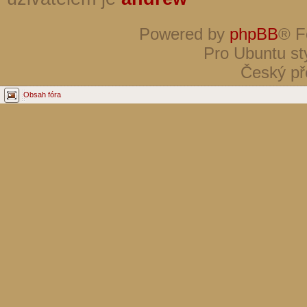
Powered by
phpBB
® F
Pro Ubuntu st
Český př
Obsah fóra