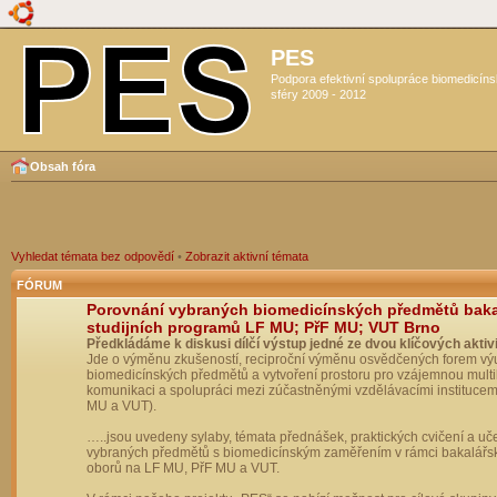
PES
Podpora efektivní spolupráce biomedicín
sféry 2009 - 2012
Obsah fóra
Vyhledat témata bez odpovědí
•
Zobrazit aktivní témata
FÓRUM
Porovnání vybraných biomedicínských předmětů bak
studijních programů LF MU; PřF MU; VUT Brno
Předkládáme k diskusi dílčí výstup jedné ze dvou klíčových aktivi
Jde o výměnu zkušeností, reciproční výměnu osvědčených forem vý
biomedicínských předmětů a vytvoření prostoru pro vzájemnou multil
komunikaci a spolupráci mezi zúčastněnými vzdělávacími institucem
MU a VUT).
…..jsou uvedeny sylaby, témata přednášek, praktických cvičení a uč
vybraných předmětů s biomedicínským zaměřením v rámci bakalářs
oborů na LF MU, PřF MU a VUT.