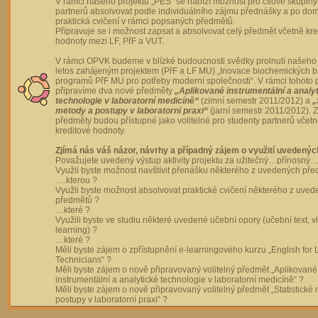
V rámci našeho projektu „PES“ se nabízí možnost pro cílové skupiny
partnerů absolvovat podle individuálního zájmu přednášky a po dom
praktická cvičení v rámci popsaných předmětů.
Připravuje se i možnost zapsat a absolvovat celý předmět včetně kre
hodnoty mezi LF, PřF a VUT.
V rámci OPVK budeme v blízké budoucnosti svědky prolnutí našeho 
letos zahájeným projektem (PřF a LF MU) „Inovace biochemických 
programů PřF MU pro potřeby moderní společnosti“. V rámci tohoto 
připravíme dva nové předměty
„Aplikované instrumentální a analy
technologie v laboratorní medicíně“
(zimní semestr 2011/2012) a
„
metody a postupy v laboratorní praxi“
(jarní semestr 2011/2012).
předměty budou přístupné jako volitelné pro studenty partnerů včet
kreditové hodnoty.
Zjímá nás váš názor, návrhy a případný zájem o využití uvedenýc
Považujete uvedený výstup aktivity projektu za užitečný…přínosný…
Využli byste možnost navštívit přenášku některého z uvedených př
….kterou ?
Využli byste možnost absolvovat praktické cvičení některého z uve
předmětů ?
…které ?
Využili byste ve studiu některé uvedené učební opory (učební text, v
learning) ?
…které ?
Měli byste zájem o zpřístupnění e-learningového kurzu „English for 
Technicians“ ?
Měli byste zájem o nově připravovaný volitelný předmět „Aplikované
instrumentální a analytické technologie v laboratorní medicíně“ ?
Měli byste zájem o nově připravovaný volitelný předmět „Statistické
postupy v laboratorní praxi“ ?