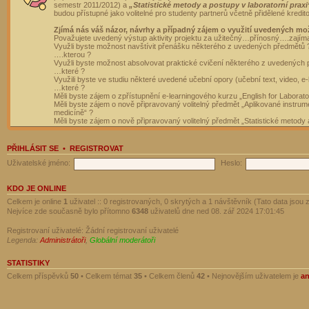
semestr 2011/2012) a
„Statistické metody a postupy v laboratorní praxi
budou přístupné jako volitelné pro studenty partnerů včetně přidělené kredit
Zjímá nás váš názor, návrhy a případný zájem o využití uvedených mo
Považujete uvedený výstup aktivity projektu za užitečný…přínosný….zajím
Využli byste možnost navštívit přenášku některého z uvedených předmětů 
….kterou ?
Využli byste možnost absolvovat praktické cvičení některého z uvedených
…které ?
Využili byste ve studiu některé uvedené učební opory (učební text, video, e-
…které ?
Měli byste zájem o zpřístupnění e-learningového kurzu „English for Laborat
Měli byste zájem o nově připravovaný volitelný předmět „Aplikované instrumen
medicíně“ ?
Měli byste zájem o nově připravovaný volitelný předmět „Statistické metody a
PŘIHLÁSIT SE
•
REGISTROVAT
Uživatelské jméno:
Heslo:
KDO JE ONLINE
Celkem je online
1
uživatel :: 0 registrovaných, 0 skrytých a 1 návštěvník (Tato data jsou z
Nejvíce zde současně bylo přítomno
6348
uživatelů dne ned 08. zář 2024 17:01:45
Registrovaní uživatelé: Žádní registrovaní uživatelé
Legenda:
Administrátoři
,
Globální moderátoři
STATISTIKY
Celkem příspěvků
50
• Celkem témat
35
• Celkem členů
42
• Nejnovějším uživatelem je
a