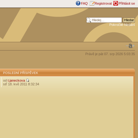
FAQ
Registrovat
Přihlásit se
Pokročilé hledání
Právě je pát 07. srp 2026 5:03:35
POSLEDNÍ PŘÍSPĚVEK
od
t.janeckova
stř 18. kvě 2011 8:32:34