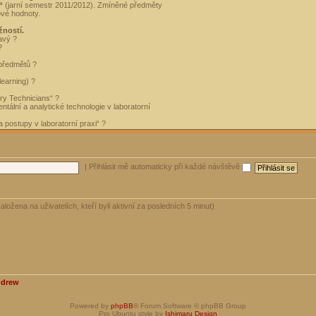
“
(jarní semestr 2011/2012). Zmíněné předměty
ové hodnoty.
žností.
avý ?
?
 předmětů ?
learning) ?
ory Technicians“ ?
tální a analytické technologie v laboratorní
 postupy v laboratorní praxi“ ?
|
Přihlásit mě automaticky při každé návštěvě
aložena na uživatelích, kteří byli aktivní za posledních 5 minut)
ndrew
Powered by
phpBB
® Forum Software © phpBB Group
Pro Ubuntu style by
Ishimaru Design