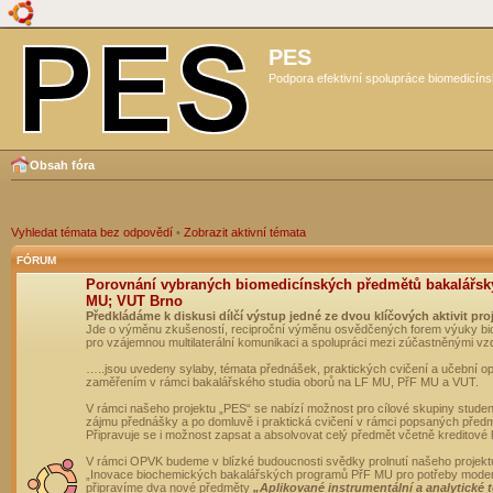
PES
Podpora efektivní spolupráce biomedicíns
Obsah fóra
Vyhledat témata bez odpovědí
•
Zobrazit aktivní témata
FÓRUM
Porovnání vybraných biomedicínských předmětů bakalářsk
MU; VUT Brno
Předkládáme k diskusi dílčí výstup jedné ze dvou klíčových aktivit pro
Jde o výměnu zkušeností, reciproční výměnu osvědčených forem výuky bio
pro vzájemnou multilaterální komunikaci a spolupráci mezi zúčastněnými vz
…..jsou uvedeny sylaby, témata přednášek, praktických cvičení a učební 
zaměřením v rámci bakalářského studia oborů na LF MU, PřF MU a VUT.
V rámci našeho projektu „PES“ se nabízí možnost pro cílové skupiny student
zájmu přednášky a po domluvě i praktická cvičení v rámci popsaných před
Připravuje se i možnost zapsat a absolvovat celý předmět včetně kreditové
V rámci OPVK budeme v blízké budoucnosti svědky prolnutí našeho projekt
„Inovace biochemických bakalářských programů PřF MU pro potřeby moderní
připravíme dva nové předměty
„Aplikované instrumentální a analytické 