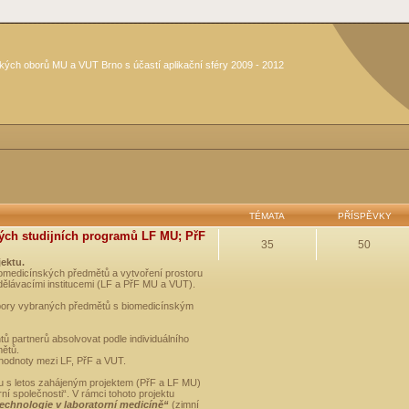
kých oborů MU a VUT Brno s účastí aplikační sféry 2009 - 2012
TÉMATA
PŘÍSPĚVKY
ých studijních programů LF MU; PřF
35
50
jektu.
medicínských předmětů a vytvoření prostoru
dělávacími institucemi (LF a PřF MU a VUT).
opory vybraných předmětů s biomedicínským
ů partnerů absolvovat podle individuálního
mětů.
 hodnoty mezi LF, PřF a VUT.
u s letos zahájeným projektem (PřF a LF MU)
 společnosti“. V rámci tohoto projektu
technologie v laboratorní medicíně“
(zimní