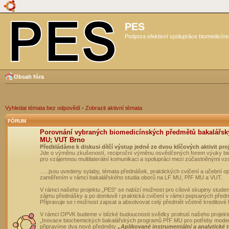
PES
Podpora efektivní spolupráce biomedicíns
Obsah fóra
Vyhledat témata bez odpovědí
•
Zobrazit aktivní témata
FÓRUM
Porovnání vybraných biomedicínských předmětů bakalářsk
MU; VUT Brno
Předkládáme k diskusi dílčí výstup jedné ze dvou klíčových aktivit pro
Jde o výměnu zkušeností, reciproční výměnu osvědčených forem výuky bio
pro vzájemnou multilaterální komunikaci a spolupráci mezi zúčastněnými vz
…..jsou uvedeny sylaby, témata přednášek, praktických cvičení a učební 
zaměřením v rámci bakalářského studia oborů na LF MU, PřF MU a VUT.
V rámci našeho projektu „PES“ se nabízí možnost pro cílové skupiny student
zájmu přednášky a po domluvě i praktická cvičení v rámci popsaných před
Připravuje se i možnost zapsat a absolvovat celý předmět včetně kreditové
V rámci OPVK budeme v blízké budoucnosti svědky prolnutí našeho projekt
„Inovace biochemických bakalářských programů PřF MU pro potřeby moderní
připravíme dva nové předměty
„Aplikované instrumentální a analytické 