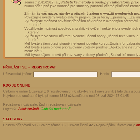
semestr 2011/2012) a
„Statistické metody a postupy v laboratorní praxi
budou přístupné jako volitelné pro studenty partnerů včetně přidělené kredit
Zjímá nás váš názor, návrhy a případný zájem o využití uvedených mo
Považujete uvedený výstup aktivity projektu za užitečný…přínosný….zajím
Využli byste možnost navštívit přenášku některého z uvedených předmětů 
….kterou ?
Využli byste možnost absolvovat praktické cvičení některého z uvedených
…které ?
Využili byste ve studiu některé uvedené učební opory (učební text, video, e-
…které ?
Měli byste zájem o zpřístupnění e-learningového kurzu „English for Laborat
Měli byste zájem o nově připravovaný volitelný předmět „Aplikované instrumen
medicíně“ ?
Měli byste zájem o nově připravovaný volitelný předmět „Statistické metody a
PŘIHLÁSIT SE
•
REGISTROVAT
Uživatelské jméno:
Heslo:
KDO JE ONLINE
Celkem je online
1
uživatel :: 0 registrovaných, 0 skrytých a 1 návštěvník (Tato data jsou z
Nejvíce zde současně bylo přítomno
6348
uživatelů dne ned 08. zář 2024 17:01:45
Registrovaní uživatelé: Žádní registrovaní uživatelé
Legenda:
Administrátoři
,
Globální moderátoři
STATISTIKY
Celkem příspěvků
50
• Celkem témat
35
• Celkem členů
42
• Nejnovějším uživatelem je
a