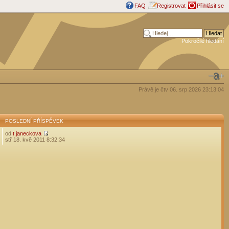
FAQ
Registrovat
Přihlásit se
Pokročilé hledání
Právě je čtv 06. srp 2026 23:13:04
POSLEDNÍ PŘÍSPĚVEK
od
t.janeckova
stř 18. kvě 2011 8:32:34