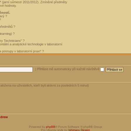
“
(jarní semestr 2011/2012). Zmíněné předměty
ové hodnoty.
žností.
avý ?
?
 předmětů ?
learning) ?
ory Technicians“ ?
tální a analytické technologie v laboratorní
 postupy v laboratorní praxi“ ?
|
Přihlásit mě automaticky při každé návštěvě
aložena na uživatelích, kteří byli aktivní za posledních 5 minut)
ndrew
Powered by
phpBB
® Forum Software © phpBB Group
Pro Ubuntu style by
Ishimaru Design