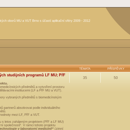
kých oborů MU a VUT Brno s účastí aplikační sféry 2009 - 2012
TÉMATA
PŘÍSPĚVKY
ých studijních programů LF MU; PřF
35
50
jektu.
medicínských předmětů a vytvoření prostoru
dělávacími institucemi (LF a PřF MU a VUT).
opory vybraných předmětů s biomedicínským
ů partnerů absolvovat podle individuálního
mětů.
 hodnoty mezi LF, PřF a VUT.
u s letos zahájeným projektem (PřF a LF MU)
 společnosti“. V rámci tohoto projektu
technologie v laboratorní medicíně“
(zimní