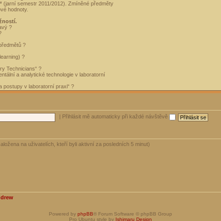
“
(jarní semestr 2011/2012). Zmíněné předměty
ové hodnoty.
žností.
avý ?
?
 předmětů ?
learning) ?
ory Technicians“ ?
tální a analytické technologie v laboratorní
 postupy v laboratorní praxi“ ?
|
Přihlásit mě automaticky při každé návštěvě
aložena na uživatelích, kteří byli aktivní za posledních 5 minut)
ndrew
Powered by
phpBB
® Forum Software © phpBB Group
Pro Ubuntu style by
Ishimaru Design