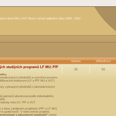
kých oborů MU a VUT Brno s účastí aplikační sféry 2009 - 2012
TÉMATA
PŘÍSPĚVKY
ých studijních programů LF MU; PřF
35
50
jektu.
medicínských předmětů a vytvoření prostoru
dělávacími institucemi (LF a PřF MU a VUT).
opory vybraných předmětů s biomedicínským
ů partnerů absolvovat podle individuálního
mětů.
 hodnoty mezi LF, PřF a VUT.
u s letos zahájeným projektem (PřF a LF MU)
 společnosti“. V rámci tohoto projektu
technologie v laboratorní medicíně“
(zimní