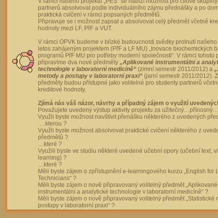
V rámci našeho projektu „PES“ se nabízí možnost pro cílové skupiny
partnerů absolvovat podle individuálního zájmu přednášky a po dom
praktická cvičení v rámci popsaných předmětů.
Připravuje se i možnost zapsat a absolvovat celý předmět včetně kre
hodnoty mezi LF, PřF a VUT.
V rámci OPVK budeme v blízké budoucnosti svědky prolnutí našeho 
letos zahájeným projektem (PřF a LF MU) „Inovace biochemických 
programů PřF MU pro potřeby moderní společnosti“. V rámci tohoto 
připravíme dva nové předměty
„Aplikované instrumentální a analy
technologie v laboratorní medicíně“
(zimní semestr 2011/2012) a
„
metody a postupy v laboratorní praxi“
(jarní semestr 2011/2012).
předměty budou přístupné jako volitelné pro studenty partnerů včet
kreditové hodnoty.
Zjímá nás váš názor, návrhy a případný zájem o využití uvedenýc
Považujete uvedený výstup aktivity projektu za užitečný…přínosný…
Využli byste možnost navštívit přenášku některého z uvedených př
….kterou ?
Využli byste možnost absolvovat praktické cvičení některého z uve
předmětů ?
…které ?
Využili byste ve studiu některé uvedené učební opory (učební text, v
learning) ?
…které ?
Měli byste zájem o zpřístupnění e-learningového kurzu „English for 
Technicians“ ?
Měli byste zájem o nově připravovaný volitelný předmět „Aplikované
instrumentální a analytické technologie v laboratorní medicíně“ ?
Měli byste zájem o nově připravovaný volitelný předmět „Statistické
postupy v laboratorní praxi“ ?