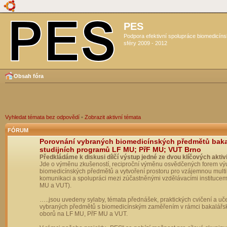
PES
Podpora efektivní spolupráce biomedicín
sféry 2009 - 2012
Obsah fóra
Vyhledat témata bez odpovědí
•
Zobrazit aktivní témata
FÓRUM
Porovnání vybraných biomedicínských předmětů bak
studijních programů LF MU; PřF MU; VUT Brno
Předkládáme k diskusi dílčí výstup jedné ze dvou klíčových aktivi
Jde o výměnu zkušeností, reciproční výměnu osvědčených forem vý
biomedicínských předmětů a vytvoření prostoru pro vzájemnou multil
komunikaci a spolupráci mezi zúčastněnými vzdělávacími institucem
MU a VUT).
…..jsou uvedeny sylaby, témata přednášek, praktických cvičení a uč
vybraných předmětů s biomedicínským zaměřením v rámci bakalářs
oborů na LF MU, PřF MU a VUT.