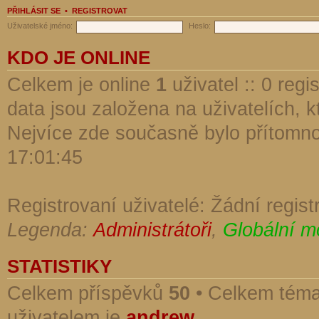
PŘIHLÁSIT SE
•
REGISTROVAT
Uživatelské jméno:
Heslo:
KDO JE ONLINE
Celkem je online
1
uživatel :: 0 reg
data jsou založena na uživatelích, kt
Nejvíce zde současně bylo přítomn
17:01:45
Registrovaní uživatelé: Žádní regist
Legenda:
Administrátoři
,
Globální m
STATISTIKY
Celkem příspěvků
50
• Celkem tém
uživatelem je
andrew