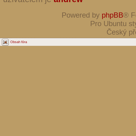
Powered by
phpBB
® F
Pro Ubuntu st
Český př
Obsah fóra