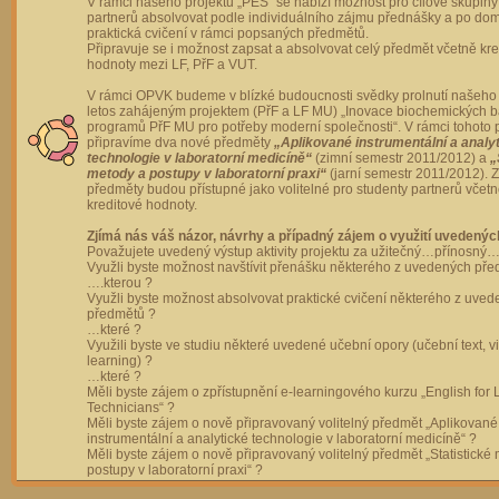
V rámci našeho projektu „PES“ se nabízí možnost pro cílové skupiny
partnerů absolvovat podle individuálního zájmu přednášky a po dom
praktická cvičení v rámci popsaných předmětů.
Připravuje se i možnost zapsat a absolvovat celý předmět včetně kre
hodnoty mezi LF, PřF a VUT.
V rámci OPVK budeme v blízké budoucnosti svědky prolnutí našeho 
letos zahájeným projektem (PřF a LF MU) „Inovace biochemických 
programů PřF MU pro potřeby moderní společnosti“. V rámci tohoto 
připravíme dva nové předměty
„Aplikované instrumentální a analy
technologie v laboratorní medicíně“
(zimní semestr 2011/2012) a
„
metody a postupy v laboratorní praxi“
(jarní semestr 2011/2012).
předměty budou přístupné jako volitelné pro studenty partnerů včet
kreditové hodnoty.
Zjímá nás váš názor, návrhy a případný zájem o využití uvedenýc
Považujete uvedený výstup aktivity projektu za užitečný…přínosný…
Využli byste možnost navštívit přenášku některého z uvedených př
….kterou ?
Využli byste možnost absolvovat praktické cvičení některého z uve
předmětů ?
…které ?
Využili byste ve studiu některé uvedené učební opory (učební text, v
learning) ?
…které ?
Měli byste zájem o zpřístupnění e-learningového kurzu „English for 
Technicians“ ?
Měli byste zájem o nově připravovaný volitelný předmět „Aplikované
instrumentální a analytické technologie v laboratorní medicíně“ ?
Měli byste zájem o nově připravovaný volitelný předmět „Statistické
postupy v laboratorní praxi“ ?