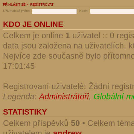
PŘIHLÁSIT SE
•
REGISTROVAT
Uživatelské jméno:
Heslo:
KDO JE ONLINE
Celkem je online
1
uživatel :: 0 reg
data jsou založena na uživatelích, kt
Nejvíce zde současně bylo přítomn
17:01:45
Registrovaní uživatelé: Žádní regist
Legenda:
Administrátoři
,
Globální m
STATISTIKY
Celkem příspěvků
50
• Celkem tém
uživatelem je
andrew