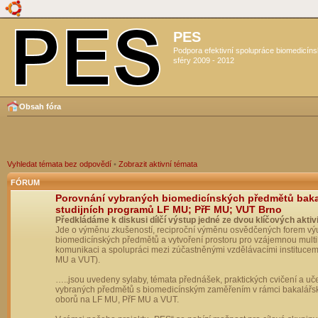
PES
Podpora efektivní spolupráce biomedicín
sféry 2009 - 2012
Obsah fóra
Vyhledat témata bez odpovědí
•
Zobrazit aktivní témata
FÓRUM
Porovnání vybraných biomedicínských předmětů bak
studijních programů LF MU; PřF MU; VUT Brno
Předkládáme k diskusi dílčí výstup jedné ze dvou klíčových aktivi
Jde o výměnu zkušeností, reciproční výměnu osvědčených forem vý
biomedicínských předmětů a vytvoření prostoru pro vzájemnou multil
komunikaci a spolupráci mezi zúčastněnými vzdělávacími institucem
MU a VUT).
…..jsou uvedeny sylaby, témata přednášek, praktických cvičení a uč
vybraných předmětů s biomedicínským zaměřením v rámci bakalářs
oborů na LF MU, PřF MU a VUT.