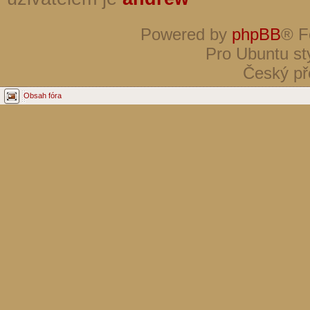
Powered by
phpBB
® F
Pro Ubuntu st
Český př
Obsah fóra