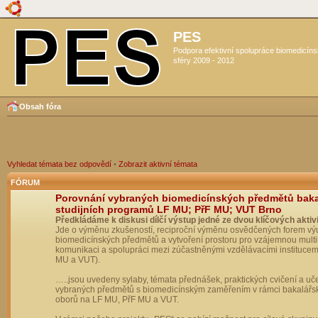
PES
Podpora efektivní spolupráce biomedicín
sféry 2009 - 2012
Obsah fóra
Vyhledat témata bez odpovědí
•
Zobrazit aktivní témata
FÓRUM
Porovnání vybraných biomedicínských předmětů bak
studijních programů LF MU; PřF MU; VUT Brno
Předkládáme k diskusi dílčí výstup jedné ze dvou klíčových aktivi
Jde o výměnu zkušeností, reciproční výměnu osvědčených forem vý
biomedicínských předmětů a vytvoření prostoru pro vzájemnou multil
komunikaci a spolupráci mezi zúčastněnými vzdělávacími institucem
MU a VUT).
…..jsou uvedeny sylaby, témata přednášek, praktických cvičení a uč
vybraných předmětů s biomedicínským zaměřením v rámci bakalářs
oborů na LF MU, PřF MU a VUT.