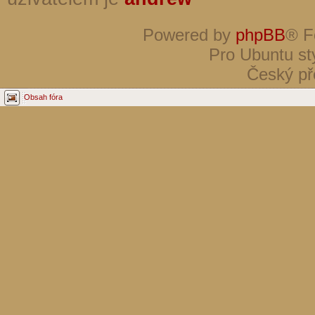
Powered by
phpBB
® F
Pro Ubuntu st
Český př
Obsah fóra