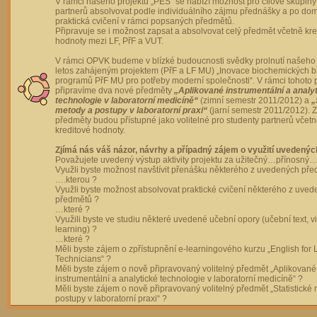
V rámci našeho projektu „PES“ se nabízí možnost pro cílové skupiny
partnerů absolvovat podle individuálního zájmu přednášky a po dom
praktická cvičení v rámci popsaných předmětů.
Připravuje se i možnost zapsat a absolvovat celý předmět včetně kre
hodnoty mezi LF, PřF a VUT.
V rámci OPVK budeme v blízké budoucnosti svědky prolnutí našeho 
letos zahájeným projektem (PřF a LF MU) „Inovace biochemických 
programů PřF MU pro potřeby moderní společnosti“. V rámci tohoto 
připravíme dva nové předměty
„Aplikované instrumentální a analy
technologie v laboratorní medicíně“
(zimní semestr 2011/2012) a
„
metody a postupy v laboratorní praxi“
(jarní semestr 2011/2012).
předměty budou přístupné jako volitelné pro studenty partnerů včet
kreditové hodnoty.
Zjímá nás váš názor, návrhy a případný zájem o využití uvedenýc
Považujete uvedený výstup aktivity projektu za užitečný…přínosný…
Využli byste možnost navštívit přenášku některého z uvedených př
….kterou ?
Využli byste možnost absolvovat praktické cvičení některého z uve
předmětů ?
…které ?
Využili byste ve studiu některé uvedené učební opory (učební text, v
learning) ?
…které ?
Měli byste zájem o zpřístupnění e-learningového kurzu „English for 
Technicians“ ?
Měli byste zájem o nově připravovaný volitelný předmět „Aplikované
instrumentální a analytické technologie v laboratorní medicíně“ ?
Měli byste zájem o nově připravovaný volitelný předmět „Statistické
postupy v laboratorní praxi“ ?