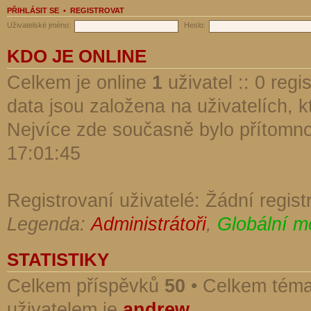
PŘIHLÁSIT SE
•
REGISTROVAT
Uživatelské jméno:
Heslo:
KDO JE ONLINE
Celkem je online
1
uživatel :: 0 reg
data jsou založena na uživatelích, kt
Nejvíce zde současně bylo přítomn
17:01:45
Registrovaní uživatelé: Žádní regist
Legenda:
Administrátoři
,
Globální m
STATISTIKY
Celkem příspěvků
50
• Celkem tém
uživatelem je
andrew