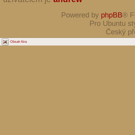
Powered by
phpBB
® F
Pro Ubuntu st
Český př
Obsah fóra