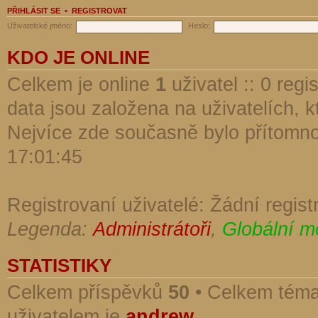
PŘIHLÁSIT SE
•
REGISTROVAT
Uživatelské jméno:
Heslo:
KDO JE ONLINE
Celkem je online
1
uživatel :: 0 reg
data jsou založena na uživatelích, kt
Nejvíce zde současně bylo přítomn
17:01:45
Registrovaní uživatelé: Žádní regist
Legenda:
Administrátoři
,
Globální m
STATISTIKY
Celkem příspěvků
50
• Celkem tém
uživatelem je
andrew