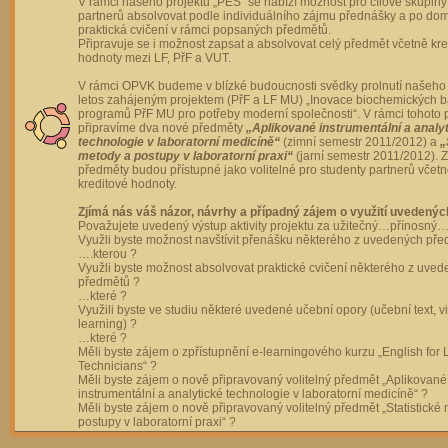
V rámci našeho projektu „PES“ se nabízí možnost pro cílové skupiny
partnerů absolvovat podle individuálního zájmu přednášky a po dom
praktická cvičení v rámci popsaných předmětů.
Připravuje se i možnost zapsat a absolvovat celý předmět včetně kre
hodnoty mezi LF, PřF a VUT.
V rámci OPVK budeme v blízké budoucnosti svědky prolnutí našeho 
letos zahájeným projektem (PřF a LF MU) „Inovace biochemických 
programů PřF MU pro potřeby moderní společnosti“. V rámci tohoto 
připravíme dva nové předměty
„Aplikované instrumentální a analy
technologie v laboratorní medicíně“
(zimní semestr 2011/2012) a
„
metody a postupy v laboratorní praxi“
(jarní semestr 2011/2012).
předměty budou přístupné jako volitelné pro studenty partnerů včet
kreditové hodnoty.
Zjímá nás váš názor, návrhy a případný zájem o využití uvedenýc
Považujete uvedený výstup aktivity projektu za užitečný…přínosný…
Využli byste možnost navštívit přenášku některého z uvedených př
….kterou ?
Využli byste možnost absolvovat praktické cvičení některého z uve
předmětů ?
…které ?
Využili byste ve studiu některé uvedené učební opory (učební text, v
learning) ?
…které ?
Měli byste zájem o zpřístupnění e-learningového kurzu „English for 
Technicians“ ?
Měli byste zájem o nově připravovaný volitelný předmět „Aplikované
instrumentální a analytické technologie v laboratorní medicíně“ ?
Měli byste zájem o nově připravovaný volitelný předmět „Statistické
postupy v laboratorní praxi“ ?