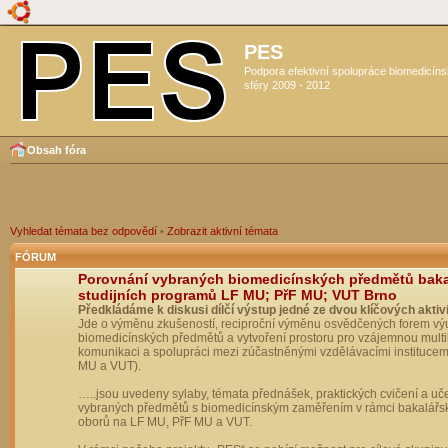
PES
Podpora efektivní spolupráce biomedicín
sféry 2009 - 2012
Obsah fóra
Vyhledat témata bez odpovědí
•
Zobrazit aktivní témata
FÓRUM
Porovnání vybraných biomedicínských předmětů bak
studijních programů LF MU; PřF MU; VUT Brno
Předkládáme k diskusi dílčí výstup jedné ze dvou klíčových aktivi
Jde o výměnu zkušeností, reciproční výměnu osvědčených forem vý
biomedicínských předmětů a vytvoření prostoru pro vzájemnou multil
komunikaci a spolupráci mezi zúčastněnými vzdělávacími institucem
MU a VUT).
…..jsou uvedeny sylaby, témata přednášek, praktických cvičení a uč
vybraných předmětů s biomedicínským zaměřením v rámci bakalářs
oborů na LF MU, PřF MU a VUT.