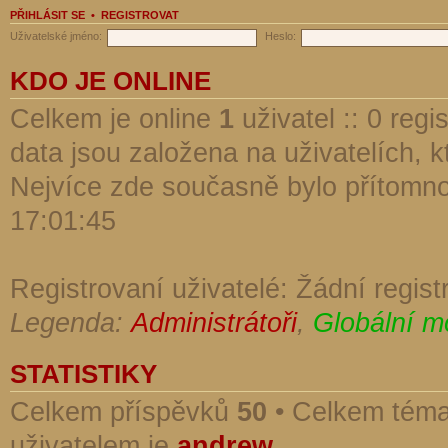
PŘIHLÁSIT SE
•
REGISTROVAT
Uživatelské jméno:
Heslo:
KDO JE ONLINE
Celkem je online
1
uživatel :: 0 reg
data jsou založena na uživatelích, kt
Nejvíce zde současně bylo přítomn
17:01:45
Registrovaní uživatelé: Žádní regist
Legenda:
Administrátoři
,
Globální m
STATISTIKY
Celkem příspěvků
50
• Celkem tém
uživatelem je
andrew