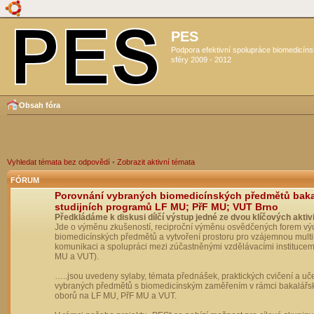
PES
Podpora efektivní spolupráce biomedicín
sféry 2009 - 2012
Obsah fóra
Vyhledat témata bez odpovědí
•
Zobrazit aktivní témata
FÓRUM
Porovnání vybraných biomedicínských předmětů bak
studijních programů LF MU; PřF MU; VUT Brno
Předkládáme k diskusi dílčí výstup jedné ze dvou klíčových aktivi
Jde o výměnu zkušeností, reciproční výměnu osvědčených forem vý
biomedicínských předmětů a vytvoření prostoru pro vzájemnou multil
komunikaci a spolupráci mezi zúčastněnými vzdělávacími institucem
MU a VUT).
…..jsou uvedeny sylaby, témata přednášek, praktických cvičení a uč
vybraných předmětů s biomedicínským zaměřením v rámci bakalářs
oborů na LF MU, PřF MU a VUT.