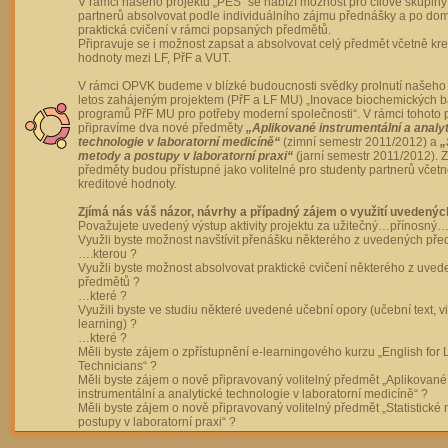
V rámci našeho projektu „PES“ se nabízí možnost pro cílové skupiny
partnerů absolvovat podle individuálního zájmu přednášky a po dom
praktická cvičení v rámci popsaných předmětů.
Připravuje se i možnost zapsat a absolvovat celý předmět včetně kre
hodnoty mezi LF, PřF a VUT.
V rámci OPVK budeme v blízké budoucnosti svědky prolnutí našeho 
letos zahájeným projektem (PřF a LF MU) „Inovace biochemických 
programů PřF MU pro potřeby moderní společnosti“. V rámci tohoto 
připravíme dva nové předměty
„Aplikované instrumentální a analy
technologie v laboratorní medicíně“
(zimní semestr 2011/2012) a
„
metody a postupy v laboratorní praxi“
(jarní semestr 2011/2012).
předměty budou přístupné jako volitelné pro studenty partnerů včet
kreditové hodnoty.
Zjímá nás váš názor, návrhy a případný zájem o využití uvedenýc
Považujete uvedený výstup aktivity projektu za užitečný…přínosný…
Využli byste možnost navštívit přenášku některého z uvedených př
….kterou ?
Využli byste možnost absolvovat praktické cvičení některého z uve
předmětů ?
…které ?
Využili byste ve studiu některé uvedené učební opory (učební text, v
learning) ?
…které ?
Měli byste zájem o zpřístupnění e-learningového kurzu „English for 
Technicians“ ?
Měli byste zájem o nově připravovaný volitelný předmět „Aplikované
instrumentální a analytické technologie v laboratorní medicíně“ ?
Měli byste zájem o nově připravovaný volitelný předmět „Statistické
postupy v laboratorní praxi“ ?