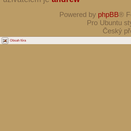
Powered by
phpBB
® F
Pro Ubuntu st
Český př
Obsah fóra