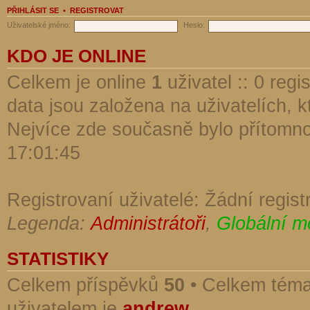
PŘIHLÁSIT SE
•
REGISTROVAT
Uživatelské jméno:
Heslo:
KDO JE ONLINE
Celkem je online
1
uživatel :: 0 reg
data jsou založena na uživatelích, kt
Nejvíce zde současně bylo přítomn
17:01:45
Registrovaní uživatelé: Žádní regist
Legenda:
Administrátoři
,
Globální m
STATISTIKY
Celkem příspěvků
50
• Celkem tém
uživatelem je
andrew