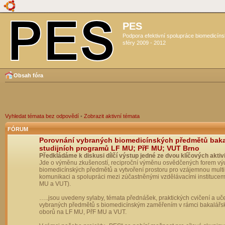
PES
Podpora efektivní spolupráce biomedicín
sféry 2009 - 2012
Obsah fóra
Vyhledat témata bez odpovědí
•
Zobrazit aktivní témata
FÓRUM
Porovnání vybraných biomedicínských předmětů bak
studijních programů LF MU; PřF MU; VUT Brno
Předkládáme k diskusi dílčí výstup jedné ze dvou klíčových aktivi
Jde o výměnu zkušeností, reciproční výměnu osvědčených forem vý
biomedicínských předmětů a vytvoření prostoru pro vzájemnou multil
komunikaci a spolupráci mezi zúčastněnými vzdělávacími institucem
MU a VUT).
…..jsou uvedeny sylaby, témata přednášek, praktických cvičení a uč
vybraných předmětů s biomedicínským zaměřením v rámci bakalářs
oborů na LF MU, PřF MU a VUT.