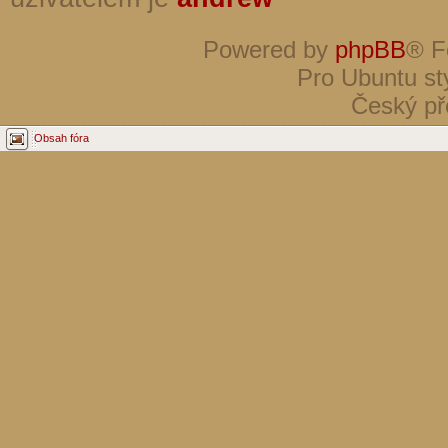
Powered by
phpBB
® F
Pro Ubuntu st
Český př
Obsah fóra