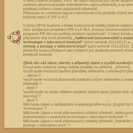
V rámci našeho projektu „PES“ se nabízí možnost pro cílové skupiny
partnerů absolvovat podle individuálního zájmu přednášky a po dom
praktická cvičení v rámci popsaných předmětů.
Připravuje se i možnost zapsat a absolvovat celý předmět včetně kre
hodnoty mezi LF, PřF a VUT.
V rámci OPVK budeme v blízké budoucnosti svědky prolnutí našeho 
letos zahájeným projektem (PřF a LF MU) „Inovace biochemických 
programů PřF MU pro potřeby moderní společnosti“. V rámci tohoto 
připravíme dva nové předměty
„Aplikované instrumentální a analy
technologie v laboratorní medicíně“
(zimní semestr 2011/2012) a
„
metody a postupy v laboratorní praxi“
(jarní semestr 2011/2012).
předměty budou přístupné jako volitelné pro studenty partnerů včet
kreditové hodnoty.
Zjímá nás váš názor, návrhy a případný zájem o využití uvedenýc
Považujete uvedený výstup aktivity projektu za užitečný…přínosný…
Využli byste možnost navštívit přenášku některého z uvedených př
….kterou ?
Využli byste možnost absolvovat praktické cvičení některého z uve
předmětů ?
…které ?
Využili byste ve studiu některé uvedené učební opory (učební text, v
learning) ?
…které ?
Měli byste zájem o zpřístupnění e-learningového kurzu „English for 
Technicians“ ?
Měli byste zájem o nově připravovaný volitelný předmět „Aplikované
instrumentální a analytické technologie v laboratorní medicíně“ ?
Měli byste zájem o nově připravovaný volitelný předmět „Statistické
postupy v laboratorní praxi“ ?