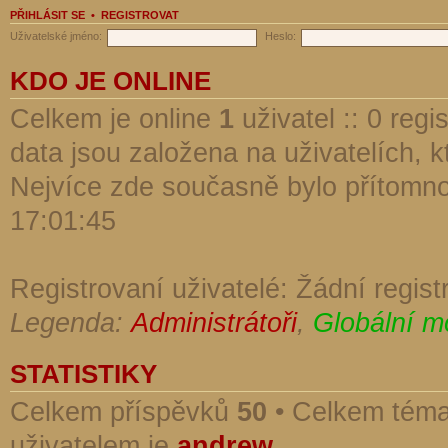
PŘIHLÁSIT SE
•
REGISTROVAT
Uživatelské jméno:
Heslo:
KDO JE ONLINE
Celkem je online
1
uživatel :: 0 reg
data jsou založena na uživatelích, kt
Nejvíce zde současně bylo přítomn
17:01:45
Registrovaní uživatelé: Žádní regist
Legenda:
Administrátoři
,
Globální m
STATISTIKY
Celkem příspěvků
50
• Celkem tém
uživatelem je
andrew