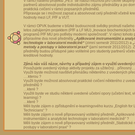
V rámci našeho projektu „PES“ se nabízí možnost pro cílové skupiny
partnerů absolvovat podle individuálního zájmu přednášky a po dom
praktická cvičení v rámci popsaných předmětů.
Připravuje se i možnost zapsat a absolvovat celý předmět včetně kre
hodnoty mezi LF, PřF a VUT.
V rámci OPVK budeme v blízké budoucnosti svědky prolnutí našeho 
letos zahájeným projektem (PřF a LF MU) „Inovace biochemických 
programů PřF MU pro potřeby moderní společnosti“. V rámci tohoto 
připravíme dva nové předměty
„Aplikované instrumentální a analy
technologie v laboratorní medicíně“
(zimní semestr 2011/2012) a
„
metody a postupy v laboratorní praxi“
(jarní semestr 2011/2012).
předměty budou přístupné jako volitelné pro studenty partnerů včet
kreditové hodnoty.
Zjímá nás váš názor, návrhy a případný zájem o využití uvedenýc
Považujete uvedený výstup aktivity projektu za užitečný…přínosný…
Využli byste možnost navštívit přenášku některého z uvedených př
….kterou ?
Využli byste možnost absolvovat praktické cvičení některého z uve
předmětů ?
…které ?
Využili byste ve studiu některé uvedené učební opory (učební text, v
learning) ?
…které ?
Měli byste zájem o zpřístupnění e-learningového kurzu „English for 
Technicians“ ?
Měli byste zájem o nově připravovaný volitelný předmět „Aplikované
instrumentální a analytické technologie v laboratorní medicíně“ ?
Měli byste zájem o nově připravovaný volitelný předmět „Statistické
postupy v laboratorní praxi“ ?