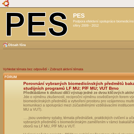
PES
Podpora efektivní spolupráce biomedicín
sféry 2009 - 2012
Obsah fóra
Vyhledat témata bez odpovědí
•
Zobrazit aktivní témata
FÓRUM
Porovnání vybraných biomedicínských předmětů bak
studijních programů LF MU; PřF MU; VUT Brno
Předkládáme k diskusi dílčí výstup jedné ze dvou klíčových aktivi
Jde o výměnu zkušeností, reciproční výměnu osvědčených forem vý
biomedicínských předmětů a vytvoření prostoru pro vzájemnou multil
komunikaci a spolupráci mezi zúčastněnými vzdělávacími institucem
MU a VUT).
…..jsou uvedeny sylaby, témata přednášek, praktických cvičení a uč
vybraných předmětů s biomedicínským zaměřením v rámci bakalářs
oborů na LF MU, PřF MU a VUT.