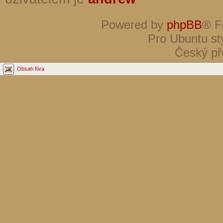
Powered by
phpBB
® F
Pro Ubuntu st
Český př
Obsah fóra