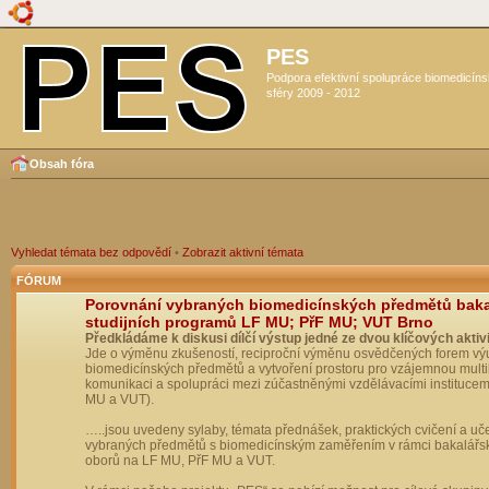
PES
Podpora efektivní spolupráce biomedicín
sféry 2009 - 2012
Obsah fóra
Vyhledat témata bez odpovědí
•
Zobrazit aktivní témata
FÓRUM
Porovnání vybraných biomedicínských předmětů bak
studijních programů LF MU; PřF MU; VUT Brno
Předkládáme k diskusi dílčí výstup jedné ze dvou klíčových aktivi
Jde o výměnu zkušeností, reciproční výměnu osvědčených forem vý
biomedicínských předmětů a vytvoření prostoru pro vzájemnou multil
komunikaci a spolupráci mezi zúčastněnými vzdělávacími institucem
MU a VUT).
…..jsou uvedeny sylaby, témata přednášek, praktických cvičení a uč
vybraných předmětů s biomedicínským zaměřením v rámci bakalářs
oborů na LF MU, PřF MU a VUT.