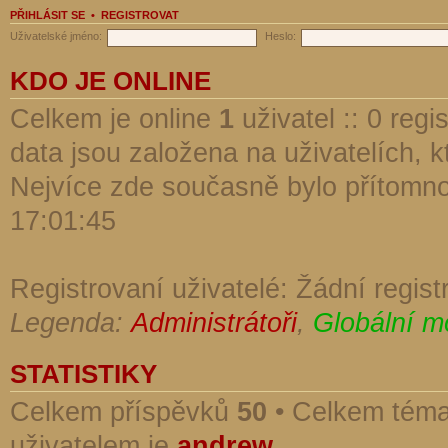
PŘIHLÁSIT SE
•
REGISTROVAT
Uživatelské jméno:
Heslo:
KDO JE ONLINE
Celkem je online
1
uživatel :: 0 reg
data jsou založena na uživatelích, kt
Nejvíce zde současně bylo přítomn
17:01:45
Registrovaní uživatelé: Žádní regist
Legenda:
Administrátoři
,
Globální m
STATISTIKY
Celkem příspěvků
50
• Celkem tém
uživatelem je
andrew