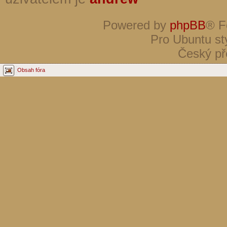
Powered by
phpBB
® F
Pro Ubuntu st
Český př
Obsah fóra