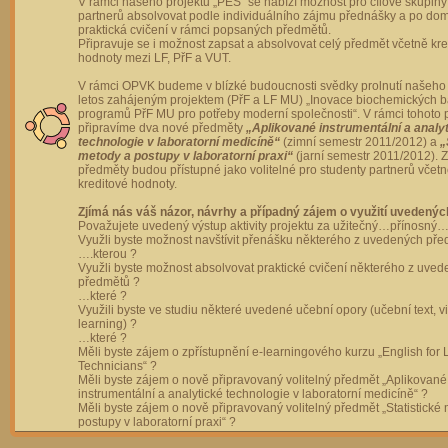
V rámci našeho projektu „PES“ se nabízí možnost pro cílové skupiny
partnerů absolvovat podle individuálního zájmu přednášky a po dom
praktická cvičení v rámci popsaných předmětů.
Připravuje se i možnost zapsat a absolvovat celý předmět včetně kre
hodnoty mezi LF, PřF a VUT.
V rámci OPVK budeme v blízké budoucnosti svědky prolnutí našeho 
letos zahájeným projektem (PřF a LF MU) „Inovace biochemických 
programů PřF MU pro potřeby moderní společnosti“. V rámci tohoto 
připravíme dva nové předměty
„Aplikované instrumentální a analy
technologie v laboratorní medicíně“
(zimní semestr 2011/2012) a
„
metody a postupy v laboratorní praxi“
(jarní semestr 2011/2012).
předměty budou přístupné jako volitelné pro studenty partnerů včet
kreditové hodnoty.
Zjímá nás váš názor, návrhy a případný zájem o využití uvedenýc
Považujete uvedený výstup aktivity projektu za užitečný…přínosný…
Využli byste možnost navštívit přenášku některého z uvedených př
….kterou ?
Využli byste možnost absolvovat praktické cvičení některého z uve
předmětů ?
…které ?
Využili byste ve studiu některé uvedené učební opory (učební text, v
learning) ?
…které ?
Měli byste zájem o zpřístupnění e-learningového kurzu „English for 
Technicians“ ?
Měli byste zájem o nově připravovaný volitelný předmět „Aplikované
instrumentální a analytické technologie v laboratorní medicíně“ ?
Měli byste zájem o nově připravovaný volitelný předmět „Statistické
postupy v laboratorní praxi“ ?