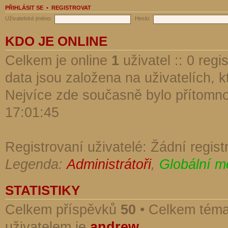
PŘIHLÁSIT SE
•
REGISTROVAT
Uživatelské jméno:
Heslo:
KDO JE ONLINE
Celkem je online
1
uživatel :: 0 reg
data jsou založena na uživatelích, kt
Nejvíce zde současně bylo přítomn
17:01:45
Registrovaní uživatelé: Žádní regist
Legenda:
Administrátoři
,
Globální m
STATISTIKY
Celkem příspěvků
50
• Celkem tém
uživatelem je
andrew