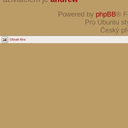
Powered by
phpBB
® F
Pro Ubuntu st
Český př
Obsah fóra