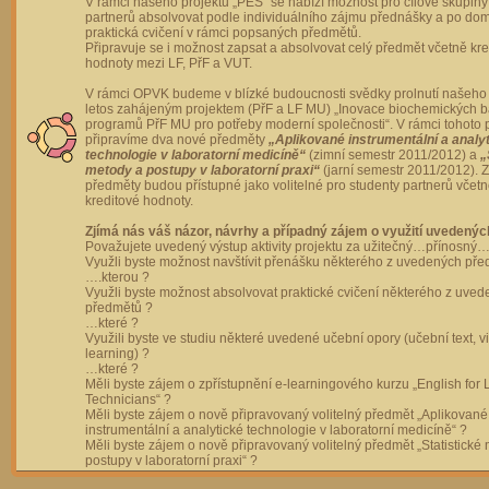
V rámci našeho projektu „PES“ se nabízí možnost pro cílové skupiny
partnerů absolvovat podle individuálního zájmu přednášky a po dom
praktická cvičení v rámci popsaných předmětů.
Připravuje se i možnost zapsat a absolvovat celý předmět včetně kre
hodnoty mezi LF, PřF a VUT.
V rámci OPVK budeme v blízké budoucnosti svědky prolnutí našeho 
letos zahájeným projektem (PřF a LF MU) „Inovace biochemických 
programů PřF MU pro potřeby moderní společnosti“. V rámci tohoto 
připravíme dva nové předměty
„Aplikované instrumentální a analy
technologie v laboratorní medicíně“
(zimní semestr 2011/2012) a
„
metody a postupy v laboratorní praxi“
(jarní semestr 2011/2012).
předměty budou přístupné jako volitelné pro studenty partnerů včet
kreditové hodnoty.
Zjímá nás váš názor, návrhy a případný zájem o využití uvedenýc
Považujete uvedený výstup aktivity projektu za užitečný…přínosný…
Využli byste možnost navštívit přenášku některého z uvedených př
….kterou ?
Využli byste možnost absolvovat praktické cvičení některého z uve
předmětů ?
…které ?
Využili byste ve studiu některé uvedené učební opory (učební text, v
learning) ?
…které ?
Měli byste zájem o zpřístupnění e-learningového kurzu „English for 
Technicians“ ?
Měli byste zájem o nově připravovaný volitelný předmět „Aplikované
instrumentální a analytické technologie v laboratorní medicíně“ ?
Měli byste zájem o nově připravovaný volitelný předmět „Statistické
postupy v laboratorní praxi“ ?