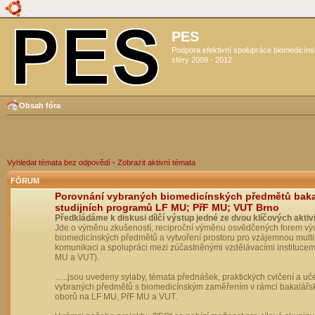
PES
Podpora efektivní spolupráce biomedicín
sféry 2009 - 2012
Obsah fóra
Vyhledat témata bez odpovědí
•
Zobrazit aktivní témata
FÓRUM
Porovnání vybraných biomedicínských předmětů bak
studijních programů LF MU; PřF MU; VUT Brno
Předkládáme k diskusi dílčí výstup jedné ze dvou klíčových aktivi
Jde o výměnu zkušeností, reciproční výměnu osvědčených forem vý
biomedicínských předmětů a vytvoření prostoru pro vzájemnou multil
komunikaci a spolupráci mezi zúčastněnými vzdělávacími institucem
MU a VUT).
…..jsou uvedeny sylaby, témata přednášek, praktických cvičení a uč
vybraných předmětů s biomedicínským zaměřením v rámci bakalářs
oborů na LF MU, PřF MU a VUT.