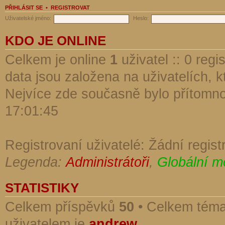
PŘIHLÁSIT SE
•
REGISTROVAT
Uživatelské jméno:
Heslo:
KDO JE ONLINE
Celkem je online
1
uživatel :: 0 reg
data jsou založena na uživatelích, kt
Nejvíce zde současně bylo přítomn
17:01:45
Registrovaní uživatelé: Žádní regist
Legenda:
Administrátoři
,
Globální m
STATISTIKY
Celkem příspěvků
50
• Celkem tém
uživatelem je
andrew