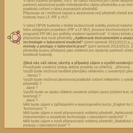
V rámci našeho projektu „PES“ se nabízí možnost pro cílové skupiny
partnerů absolvovat podle individuálního zájmu přednášky a po dom
praktická cvičení v rámci popsaných předmětů.
Připravuje se i možnost zapsat a absolvovat celý předmět včetně kre
hodnoty mezi LF, PřF a VUT.
V rámci OPVK budeme v blízké budoucnosti svědky prolnutí našeho 
letos zahájeným projektem (PřF a LF MU) „Inovace biochemických 
programů PřF MU pro potřeby moderní společnosti“. V rámci tohoto 
připravíme dva nové předměty
„Aplikované instrumentální a analy
technologie v laboratorní medicíně“
(zimní semestr 2011/2012) a
„
metody a postupy v laboratorní praxi“
(jarní semestr 2011/2012).
předměty budou přístupné jako volitelné pro studenty partnerů včet
kreditové hodnoty.
Zjímá nás váš názor, návrhy a případný zájem o využití uvedenýc
Považujete uvedený výstup aktivity projektu za užitečný…přínosný…
Využli byste možnost navštívit přenášku některého z uvedených př
….kterou ?
Využli byste možnost absolvovat praktické cvičení některého z uve
předmětů ?
…které ?
Využili byste ve studiu některé uvedené učební opory (učební text, v
learning) ?
…které ?
Měli byste zájem o zpřístupnění e-learningového kurzu „English for 
Technicians“ ?
Měli byste zájem o nově připravovaný volitelný předmět „Aplikované
instrumentální a analytické technologie v laboratorní medicíně“ ?
Měli byste zájem o nově připravovaný volitelný předmět „Statistické
postupy v laboratorní praxi“ ?