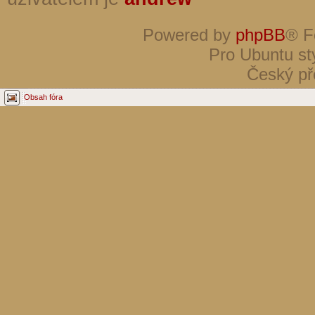
Powered by
phpBB
® F
Pro Ubuntu st
Český př
Obsah fóra