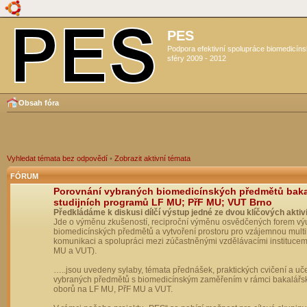
PES
Podpora efektivní spolupráce biomedicín
sféry 2009 - 2012
Obsah fóra
Vyhledat témata bez odpovědí
•
Zobrazit aktivní témata
FÓRUM
Porovnání vybraných biomedicínských předmětů bak
studijních programů LF MU; PřF MU; VUT Brno
Předkládáme k diskusi dílčí výstup jedné ze dvou klíčových aktivi
Jde o výměnu zkušeností, reciproční výměnu osvědčených forem vý
biomedicínských předmětů a vytvoření prostoru pro vzájemnou multil
komunikaci a spolupráci mezi zúčastněnými vzdělávacími institucem
MU a VUT).
…..jsou uvedeny sylaby, témata přednášek, praktických cvičení a uč
vybraných předmětů s biomedicínským zaměřením v rámci bakalářs
oborů na LF MU, PřF MU a VUT.